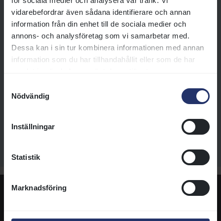
för sociala medier och analysera vår trafik. Vi
från tidigare tävlingar.
vidarebefordrar även sådana identifierare och annan
information från din enhet till de sociala medier och
Läs mer
annons- och analysföretag som vi samarbetar med.
Dessa kan i sin tur kombinera informationen med annan
information som du har tillhandahållit eller som de har
Jockeyklubben Cup
samlat in när du har använt deras tjänster.
Jockeyklubben sponsrar
Samtyckesval
ponnygaloppen 2026 genom
Nödvändig
serien Jockeyklubben Cup.
Läs mer
Inställningar
Statistik
Marknadsföring
Tack till dagens sponsor