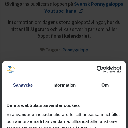
tävlingarna publiceras loppen på
Svensk Ponnygalopps
Youtube-kanal
.
Information om dagens stora galopptävlingar, hur du
hittar till Jägersro och vilka serveringar som håller
öppet finns i
kalendariet
.
Taggar:
Ponnygalopp
Samtycke
Information
Om
Ponnygaloppens tävlingar och resultat
Här hittar du alla datum då vi
tävlar i ponnygalopp,
Denna webbplats använder cookies
propositioner till lopp, sista
Vi använder enhetsidentifierare för att anpassa innehållet
anmälningsdag, meddelande till
och annonserna till användarna, tillhandahålla funktioner
ryttare och tränare samt resultat