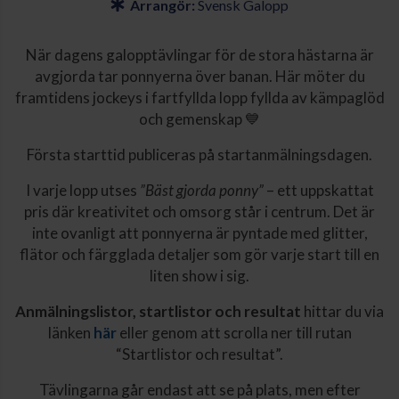
Arrangör:
Svensk Galopp
När dagens galopptävlingar för de stora hästarna är
avgjorda tar ponnyerna över banan. Här möter du
framtidens jockeys i fartfyllda lopp fyllda av kämpaglöd
och gemenskap 💙
Första starttid publiceras på startanmälningsdagen.
I varje lopp utses
”Bäst gjorda ponny”
– ett uppskattat
pris där kreativitet och omsorg står i centrum. Det är
inte ovanligt att ponnyerna är pyntade med glitter,
flätor och färgglada detaljer som gör varje start till en
liten show i sig.
Anmälningslistor, startlistor och resultat
hittar du via
länken
här
eller genom att scrolla ner till rutan
“Startlistor och resultat”.
Tävlingarna går endast att se på plats, men efter