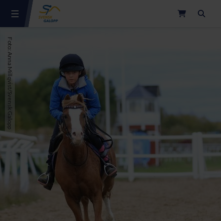
Sök
Foto: Anna Millqvist/Svensk Galopp