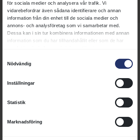
för sociala medier och analysera vår trafik. Vi
Årskort familj: 4500 kr + moms
vidarebefordrar även sådana identifierare och annan
information från din enhet till de sociala medier och
annons- och analysföretag som vi samarbetar med.
Dessa kan i sin tur kombinera informationen med annan
Träningar på andra banor
information som du har tillhandahållit eller som de har
samlat in när du har använt deras tjänster.
Samtyckesval
Nödvändig
Träningar på Bro Park
Vi arrangerar träningar på Bro
Inställningar
Park i Upplands-Bro utanför
Stockholm nästan varje vecka.
Här hittar du mer information
Statistik
och kontaktuppgifter.
Läs mer
Marknadsföring
Träningar på Jägersro