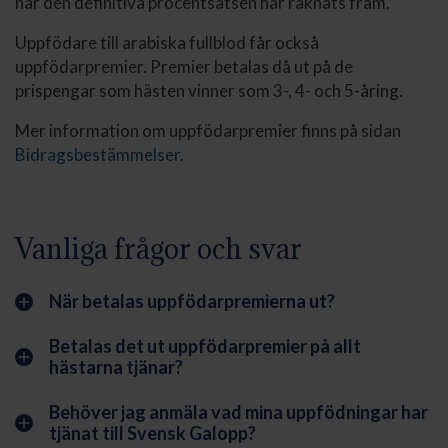
när den definitiva procentsatsen har räknats fram.
Uppfödare till arabiska fullblod får också
uppfödarpremier. Premier betalas då ut på de
prispengar som hästen vinner som 3-, 4- och 5-åring.
Mer information om uppfödarpremier finns på sidan
Bidragsbestämmelser
.
Vanliga frågor och svar
När betalas uppfödarpremierna ut?
add
Betalas det ut uppfödarpremier på allt
add
hästarna tjänar?
Behöver jag anmäla vad mina uppfödningar har
add
tjänat till Svensk Galopp?