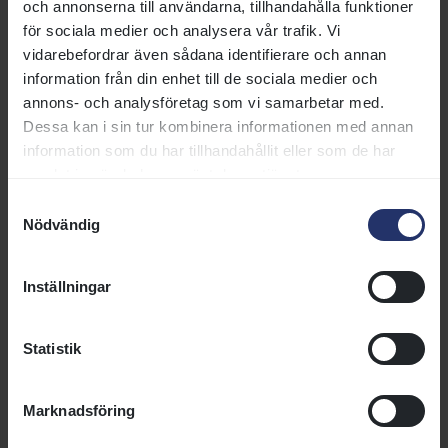
och annonserna till användarna, tillhandahålla funktioner
Stamboken
för sociala medier och analysera vår trafik. Vi
Stamboken för engelska fullblod
vidarebefordrar även sådana identifierare och annan
förs av Svensk Galopp.
information från din enhet till de sociala medier och
Stamboken kallas Svensk
annons- och analysföretag som vi samarbetar med.
stuteribok för fullblod (SvSF).
Dessa kan i sin tur kombinera informationen med annan
Läs mer
information som du har tillhandahållit eller som de har
samlat in när du har använt deras tjänster.
Samtyckesval
Avelshingstar
Nödvändig
På de här sidorna finns
information och praktiska råd
Inställningar
för dig som äger en avelshingst
eller som ska välja en hingst till
ditt sto.
Statistik
Läs mer
Marknadsföring
Praktisk information för stoägare