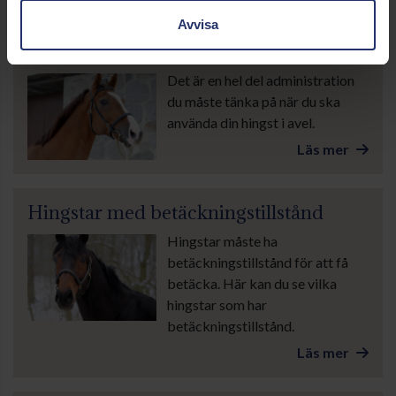
Avvisa
Praktisk information för hingstägare
Det är en hel del administration
du måste tänka på när du ska
använda din hingst i avel.
Läs mer
Hingstar med betäckningstillstånd
Hingstar måste ha
betäckningstillstånd för att få
betäcka. Här kan du se vilka
hingstar som har
betäckningstillstånd.
Läs mer