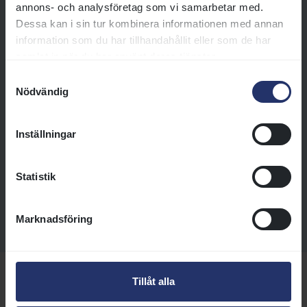
annons- och analysföretag som vi samarbetar med.
stor vikt på val av sto och hingst.
Dessa kan i sin tur kombinera informationen med annan
information som du har tillhandahållit eller som de har
Läs mer
samlat in när du har använt deras tjänster.
Samtyckesval
10 tips till dig som vill föda upp galopphästar
Nödvändig
Är du intresserad av att börja
med fullblodsavel? Här är 10 tips
Inställningar
för dig som vill föda upp
galopphästar!
Statistik
Läs mer
Marknadsföring
Tillåt alla
Fler sidor om avelshingstar