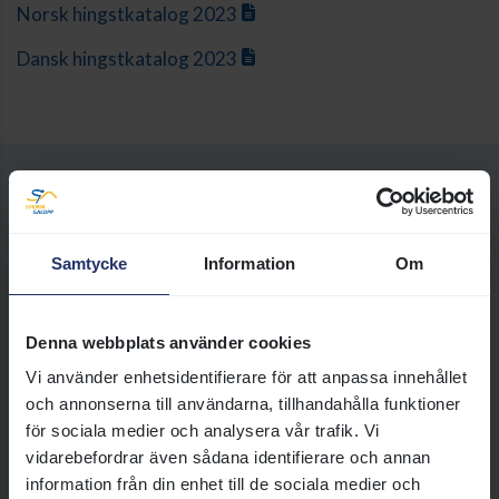
Norsk hingstkatalog 2023
Dansk hingstkatalog 2023
Relaterade artiklar
Samtycke
Information
Om
Välja avelssto och hingst
Ingen känner till receptet för att
Denna webbplats använder cookies
skapa den perfekta
Vi använder enhetsidentifierare för att anpassa innehållet
galopphästen, men bra
och annonserna till användarna, tillhandahålla funktioner
ingredienser tenderar att vara en
för sociala medier och analysera vår trafik. Vi
bra början! Inom fullblodsaveln
vidarebefordrar även sådana identifierare och annan
anses hästens härstamning vara
information från din enhet till de sociala medier och
mycket viktig och därför läggs