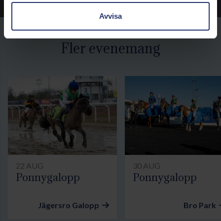
Avvisa
Fler evenemang
22 AUG
30 AUG
Ponnygalopp
Ponnygalopp
Jägersro Galopp
Bro Park