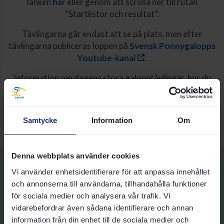
länken
här
eller genom att scrolla ner till rutan
“Startlistor och resultat”.
Tävlingarna går endast att se på plats, men efter
tävlingarna publiceras loppen på
Svensk Ponnygalopps
Youtube-kanal
.
Information om dagens stora galopptävlingar, hur du
hittar till Göteborg och vilka serveringar som håller
öppet finns i
kalendariet
.
Samtycke
Information
Om
Taggar:
Ponnygalopp
Denna webbplats använder cookies
Vi använder enhetsidentifierare för att anpassa innehållet
och annonserna till användarna, tillhandahålla funktioner
Ponnygaloppens tävlingar och resultat
för sociala medier och analysera vår trafik. Vi
vidarebefordrar även sådana identifierare och annan
Här hittar du alla datum då vi
information från din enhet till de sociala medier och
tävlar i ponnygalopp,