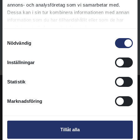
annons- och analysföretag som vi samarbetar med.
propositioner till lopp, sista
Dessa kan i sin tur kombinera informationen med annan
anmälningsdag, meddelande till
information som du har tillhandahållit eller som de har
ryttare och tränare samt resultat
samlat in när du har använt deras tjänster.
från tidigare tävlingar.
Samtyckesval
Läs mer
Nödvändig
Inställningar
Statistik
Tack till dagens sponsor
Marknadsföring
Tillåt alla