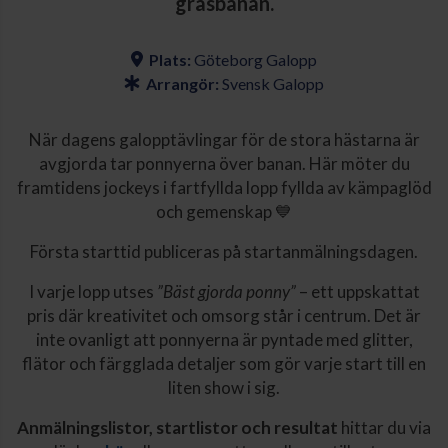
gräsbanan.
Plats:
Göteborg Galopp
Arrangör:
Svensk Galopp
När dagens galopptävlingar för de stora hästarna är
avgjorda tar ponnyerna över banan. Här möter du
framtidens jockeys i fartfyllda lopp fyllda av kämpaglöd
och gemenskap 💙
Första starttid publiceras på startanmälningsdagen.
I varje lopp utses
”Bäst gjorda ponny”
– ett uppskattat
pris där kreativitet och omsorg står i centrum. Det är
inte ovanligt att ponnyerna är pyntade med glitter,
flätor och färgglada detaljer som gör varje start till en
liten show i sig.
Anmälningslistor, startlistor och resultat
hittar du via