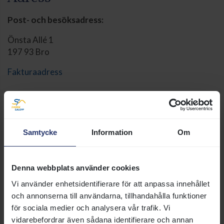
Post- och besöksadress:
Önsta Allé 1
197 93 Bro
Fakturaadress
Samtycke
Information
Om
Relaterade sidor
Denna webbplats använder cookies
Medarbetare
Vi använder enhetsidentifierare för att anpassa innehållet
Vi är här för att hjälpa dig! På
och annonserna till användarna, tillhandahålla funktioner
denna sida finner du
för sociala medier och analysera vår trafik. Vi
kontaktuppgifter till
vidarebefordrar även sådana identifierare och annan