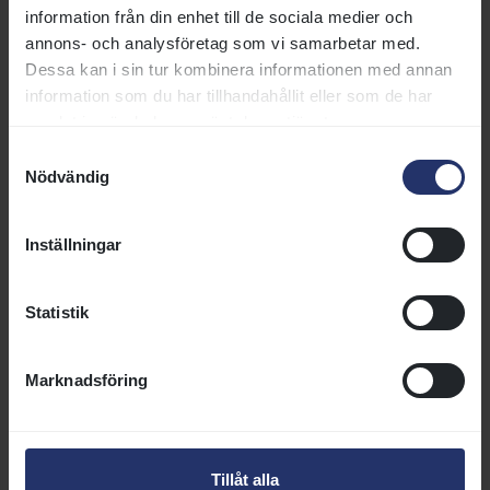
medarbetarna i Svensk Galopp
information från din enhet till de sociala medier och
AB och information om vilka
annons- och analysföretag som vi samarbetar med.
specifika frågor och ärenden
Dessa kan i sin tur kombinera informationen med annan
varje medarbetare kan hjälpa dig
information som du har tillhandahållit eller som de har
med. Vårt mål är att göra det
samlat in när du har använt deras tjänster.
enkelt för dig att hitta rätt
Samtyckesval
person att kontakta.
Nödvändig
Läs mer
Inställningar
Fakturaadress
Statistik
Information om hur du skickar en
faktura till Svensk Galopp.
Läs mer
Marknadsföring
Press och media
Tillåt alla