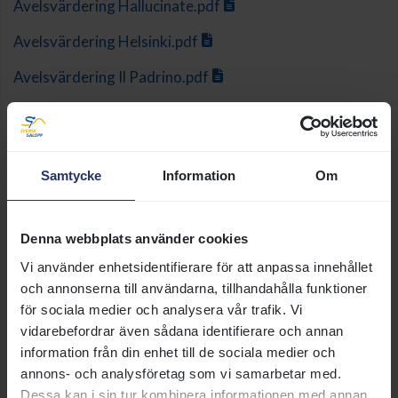
Avelsvärdering Hallucinate.pdf
Avelsvärdering Helsinki.pdf
Avelsvärdering Il Padrino.pdf
Avelsvärdering Layman.pdf
Avelsvärdering Mambo King.pdf
Samtycke
Information
Om
Avelsvärdering Maybach.pdf
Avelsvärdering Mr Wells.pdf
Denna webbplats använder cookies
Avelsvärdering Muskateer Steel.pdf
Vi använder enhetsidentifierare för att anpassa innehållet
och annonserna till användarna, tillhandahålla funktioner
Avelsvärdering Mutajally.pdf
för sociala medier och analysera vår trafik. Vi
Avelsvärdering Needwood Blade.pdf
vidarebefordrar även sådana identifierare och annan
information från din enhet till de sociala medier och
Avelsvärdering Nobilio.pdf
annons- och analysföretag som vi samarbetar med.
Dessa kan i sin tur kombinera informationen med annan
Avelsvärdering Nova.pdf