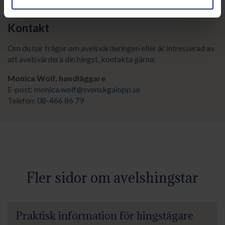
Kontakt
Om du har frågor om avelsvärderingen eller är intresserad av
att avelsvärdera din hingst, kontakta gärna:
Monica Wolf, handläggare
E-post:
monica.wolf@svenskgalopp.se
Telefon:
08-466 86 79
Fler sidor om avelshingstar
Praktisk information för hingstägare