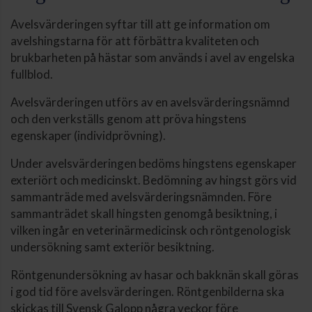
Avelsvärderingen syftar till att ge information om
avelshingstarna för att förbättra kvaliteten och
brukbarheten på hästar som används i avel av engelska
fullblod.
Avelsvärderingen utförs av en avelsvärderingsnämnd
och den verkställs genom att pröva hingstens
egenskaper (individprövning).
Under avelsvärderingen bedöms hingstens egenskaper
exteriört och medicinskt. Bedömning av hingst görs vid
sammanträde med avelsvärderingsnämnden. Före
sammanträdet skall hingsten genomgå besiktning, i
vilken ingår en veterinärmedicinsk och röntgenologisk
undersökning samt exteriör besiktning.
Röntgenundersökning av hasar och bakknän skall göras
i god tid före avelsvärderingen. Röntgenbilderna ska
skickas till Svensk Galopp några veckor före