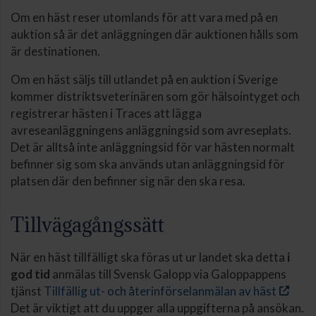
Om en häst reser utomlands för att vara med på en
auktion så är det anläggningen där auktionen hålls som
är destinationen.
Om en häst säljs till utlandet på en auktion i Sverige
kommer distriktsveterinären som gör hälsointyget och
registrerar hästen i Traces att lägga
avreseanläggningens anläggningsid som avreseplats.
Det är alltså inte anläggningsid för var hästen normalt
befinner sig som ska används utan anläggningsid för
platsen där den befinner sig när den ska resa.
Tillvägagångssätt
När en häst tillfälligt ska föras ut ur landet ska detta
i
god tid
anmälas till Svensk Galopp via Galoppappens
tjänst
Tillfällig ut- och återinförselanmälan av häst
Det är viktigt att du uppger alla uppgifterna på ansökan.