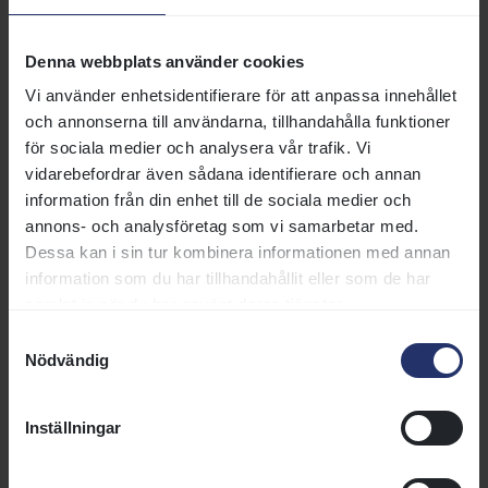
Utförsel av dräktiga ston eller
Denna webbplats använder cookies
ston med föl vid sidan
Vi använder enhetsidentifierare för att anpassa innehållet
och annonserna till användarna, tillhandahålla funktioner
för sociala medier och analysera vår trafik. Vi
Utförsel av sto med föl vid sidan
vidarebefordrar även sådana identifierare och annan
När ett sto med föl vid sidan ska föras ut tillfälligt för
information från din enhet till de sociala medier och
betäckning måste fölanmälan vara gjord och fölet
annons- och analysföretag som vi samarbetar med.
måste vara chipmärkt , DNA-typat och avritat på
Dessa kan i sin tur kombinera informationen med annan
Svensk Galopps konturdiagram. När fölet reser
information som du har tillhandahållit eller som de har
utomlands måste det ha med sig en tillfällig
samlat in när du har använt deras tjänster.
identitetshandling som bl.a. innehåller
Samtyckesval
signalementsbeskrivningen och fölets chipnummer.
Nödvändig
Fölets chipnummer och UELN-nummer ska även finnas
med på stoets BCN.
Inställningar
I de fall fölet är mycket ungt när det blir tillfälligt utfört
tillsammans med sin mamma och fölet ännu inte tappat