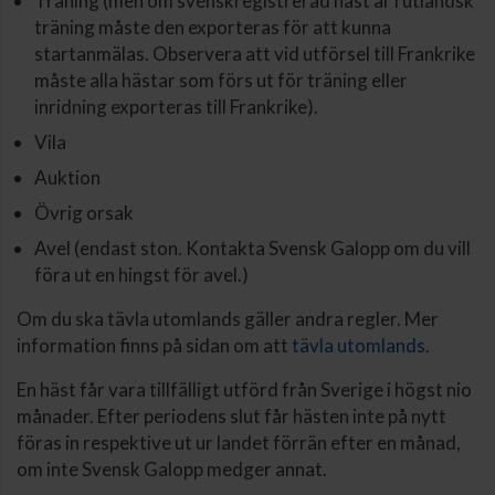
Träning (men om svenskregistrerad häst är i utländsk
träning måste den exporteras för att kunna
startanmälas. Observera att vid utförsel till Frankrike
måste alla hästar som förs ut för träning eller
inridning exporteras till Frankrike).
Vila
Auktion
Övrig orsak
Avel (endast ston. Kontakta Svensk Galopp om du vill
föra ut en hingst för avel.)
Om du ska tävla utomlands gäller andra regler. Mer
information finns på sidan om att
tävla utomlands
.
En häst får vara tillfälligt utförd från Sverige i högst nio
månader. Efter periodens slut får hästen inte på nytt
föras in respektive ut ur landet förrän efter en månad,
om inte Svensk Galopp medger annat.