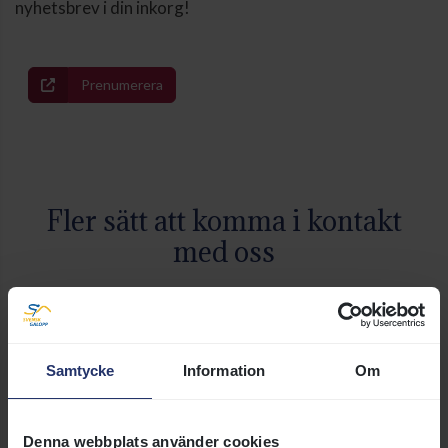
nyhetsbrev i din inkorg!
Prenumerera
Fler sätt att komma i kontakt
med oss
Medarbetare
Vi är här för att hjälpa dig! På
Samtycke
Information
Om
denna sida finner du
kontaktuppgifter till
medarbetarna i Svensk Galopp
Denna webbplats använder cookies