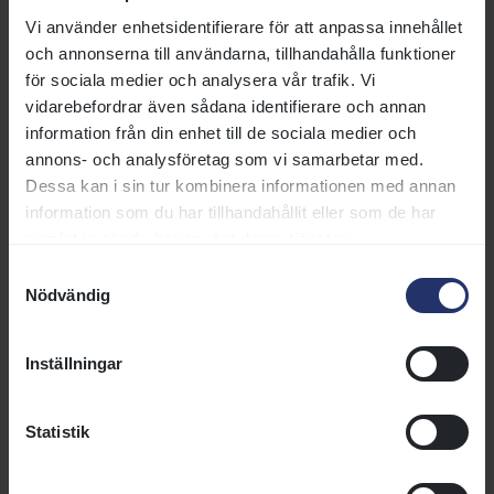
AB och information om vilka
Vi använder enhetsidentifierare för att anpassa innehållet
specifika frågor och ärenden
och annonserna till användarna, tillhandahålla funktioner
varje medarbetare kan hjälpa dig
för sociala medier och analysera vår trafik. Vi
med. Vårt mål är att göra det
vidarebefordrar även sådana identifierare och annan
enkelt för dig att hitta rätt
information från din enhet till de sociala medier och
person att kontakta.
annons- och analysföretag som vi samarbetar med.
Läs mer
Dessa kan i sin tur kombinera informationen med annan
information som du har tillhandahållit eller som de har
samlat in när du har använt deras tjänster.
Fakturaadress
Samtyckesval
Information om hur du skickar en
Nödvändig
faktura till Svensk Galopp.
Läs mer
Inställningar
Statistik
Press och media
Vi publicerar pressmeddelanden