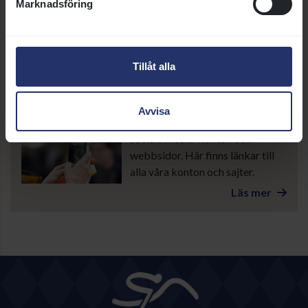
Marknadsföring
och högupplösta bilder för media
att använda.
Läs mer
Tillåt alla
Sociala kanaler
Avvisa
Svensk Galopp driver flera
sociala media-konton och
webbsidor. Här finns länkar till
alla våra konton och sajter.
Läs mer