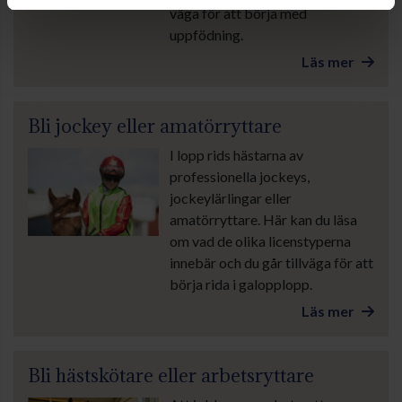
väga för att börja med
uppfödning.
Läs mer
Bli jockey eller amatörryttare
I lopp rids hästarna av
professionella jockeys,
jockeylärlingar eller
amatörryttare. Här kan du läsa
om vad de olika licenstyperna
innebär och du går tillväga för att
börja rida i galopplopp.
Läs mer
Bli hästskötare eller arbetsryttare