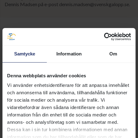
Dennis Madsen på e-post dennis.madsen@svenskgalopp.se.
Fler sidor om att börja med
galopp
Samtycke
Information
Om
Bli tränare
Denna webbplats använder cookies
I Sverige finns två kategorier
Vi använder enhetsidentifierare för att anpassa innehållet
tränare: professionella tränare
och annonserna till användarna, tillhandahålla funktioner
och amatörtränare. Här kan du
för sociala medier och analysera vår trafik. Vi
läsa om vad en tränare gör och
vidarebefordrar även sådana identifierare och annan
vad de olika licenstyperna
information från din enhet till de sociala medier och
innebär.
annons- och analysföretag som vi samarbetar med.
Läs mer
Dessa kan i sin tur kombinera informationen med annan
information som du har tillhandahållit eller som de har