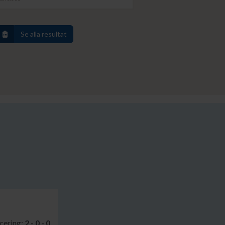
Se alla resultat
cering:
2 - 0 - 0