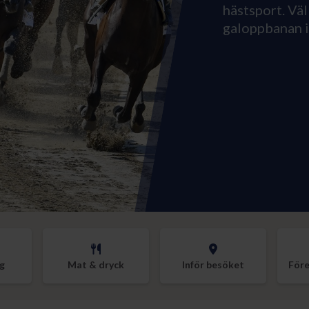
hästsport. Vä
galoppbanan 
g
Mat & dryck
Inför besöket
Före