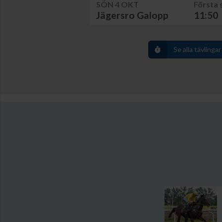
SÖN 4 OKT
Första 
Jägersro Galopp
11:50
Se alla tävlingar