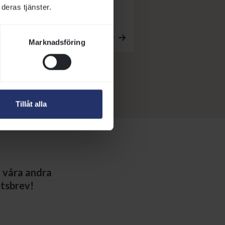
deras tjänster.
ppvänner. På lördag
 löpningar på
Läs mer
Marknadsföring
 i klassikern Svenskt
d. Fredrik
 en Grupp 2-löpning.
Tillåt alla
h våra andra
etsbrev!