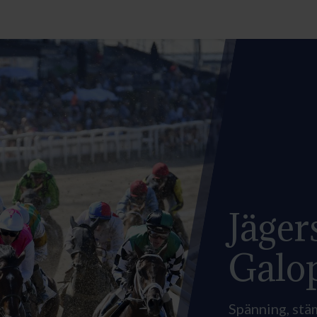
Jäger
Galo
Spänning, stä