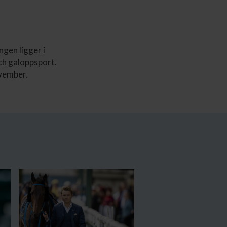
gen ligger i
ch galoppsport.
ovember.