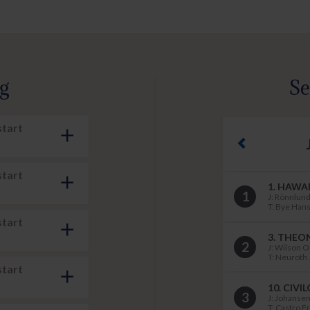
ng
Se
start
add
Previous
start
add
1. HAWAI
1
J: Rönnlund
T: Bye Han
start
add
3. THEO
2
J: Wilson O
T: Neuroth 
start
add
10. CIVI
3
J: Johansen
T: Castro F