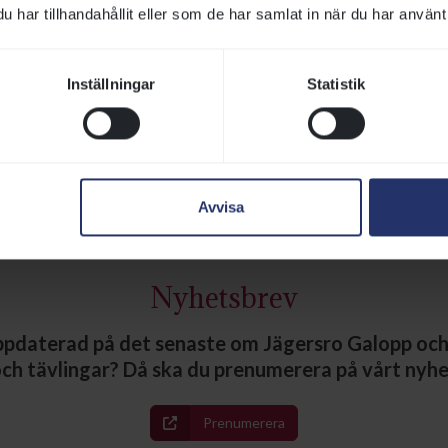
till England
har tillhandahållit eller som de har samlat in när du har använt 
Den här veckan väntar en fantastisk weekend för alla galo
rids Dansk Derby tillsammans med ett flertal andra större
Inställningar
Statistik
Klampenborg. Och på söndag möts våra bästa treåriga ston
Oaks på Jägersro. I England arrangeras Glorious Goodwoo
Reuterskiöld har anmält toppsprintern Lamborghini BF till
Fler nyheter, artiklar och annonser
Avvisa
Nyhetsbrev
 uppdaterad på det senaste om Jägersro Galopp oc
ch tävlingar? Då ska du prenumerera på vårt nyh
Prenumerera