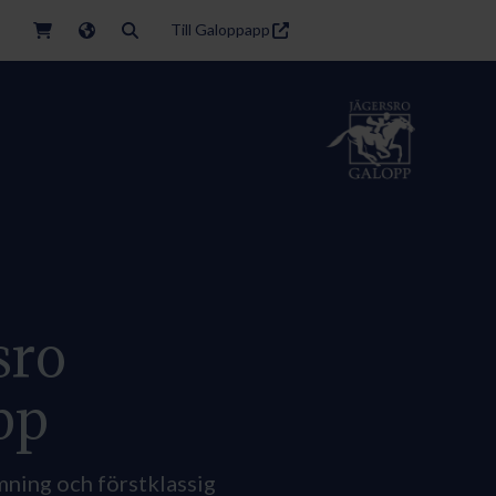
Till Galoppapp
sro
pp
mning och förstklassig