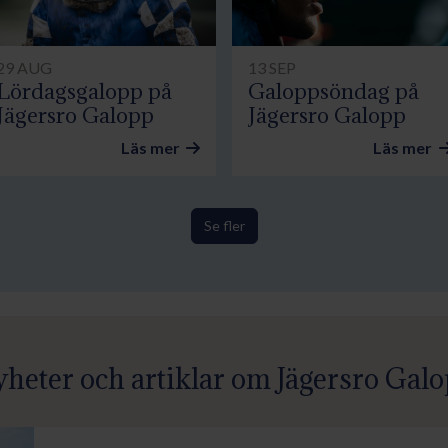
29 AUG
13 SEP
Lördagsgalopp på
Galoppsöndag på
Jägersro Galopp
Jägersro Galopp
Läs mer
Läs mer
Se fler
heter och artiklar om Jägersro Gal