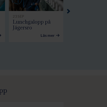
Next
23 SEP
Lunchgalopp på
Jägersro
Läs mer
opp