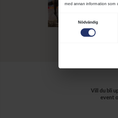
med annan information som du 
Samtyckesval
Nödvändig
Vill du bli
event o