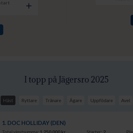
start
add
I topp på Jägersro 2025
Häst
Ryttare
Tränare
Ägare
Uppfödare
Avel
1. DOC HOLLIDAY (DEN)
Total vinstsumma:
1 250 000 kr
Starter:
2
Pla