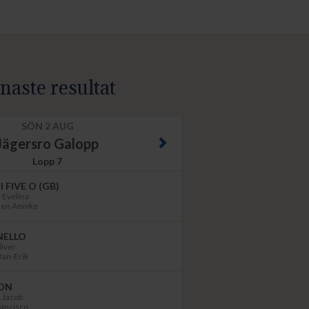
naste resultat
SÖN 2 AUG
Jägersro Galopp
Next
Lopp 7
I FIVE O (GB)
 Evelina
sen Annike
NELLO
liver
Jan-Erik
LON
 Jacob
rancisco