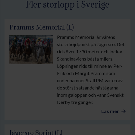
Fler storlopp i Sverige
Pramms Memorial (L)
Pramms Memorial är vårens
stora höjdpunkt på Jägersro. Det
rids över 1730 meter och lockar
Skandinaviens bästa milers.
Löpningen rids till minne av Per-
Erik och Margit Pramm som
under namnet Stall PM var en av
de störst satsande hästägarna
inom galoppen och vann Svenskt
Derby tre gånger.
Läs mer
Jägersro Sprint (L)