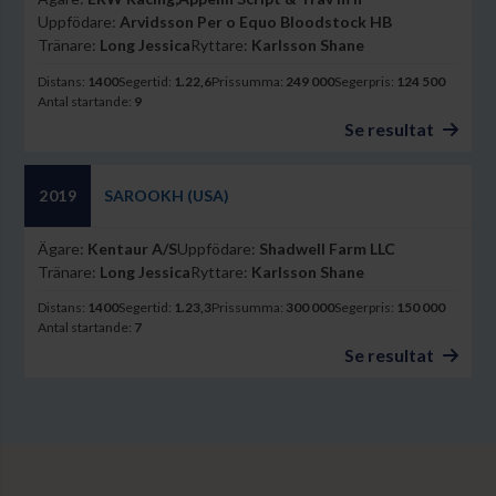
Uppfödare:
Arvidsson Per o Equo Bloodstock HB
Tränare:
Long Jessica
Ryttare:
Karlsson Shane
Distans:
1400
Segertid:
1.22,6
Prissumma:
249 000
Segerpris:
124 500
Antal startande:
9
Se resultat
SAROOKH (USA)
2019
Ägare:
Kentaur A/S
Uppfödare:
Shadwell Farm LLC
Tränare:
Long Jessica
Ryttare:
Karlsson Shane
Distans:
1400
Segertid:
1.23,3
Prissumma:
300 000
Segerpris:
150 000
Antal startande:
7
Se resultat