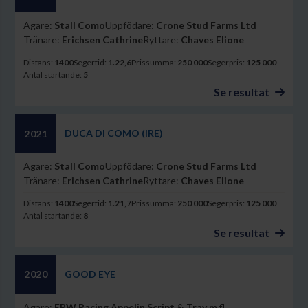
Ägare:
Stall Como
Uppfödare:
Crone Stud Farms Ltd
Tränare:
Erichsen Cathrine
Ryttare:
Chaves Elione
Distans:
1400
Segertid:
1.22,6
Prissumma:
250 000
Segerpris:
125 000
Antal startande:
5
Se resultat
DUCA DI COMO (IRE)
2021
Ägare:
Stall Como
Uppfödare:
Crone Stud Farms Ltd
Tränare:
Erichsen Cathrine
Ryttare:
Chaves Elione
Distans:
1400
Segertid:
1.21,7
Prissumma:
250 000
Segerpris:
125 000
Antal startande:
8
Se resultat
GOOD EYE
2020
Ägare:
ERW Racing,Appelin Script & Trav m fl