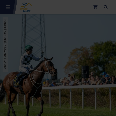
Sök
Foto: Elina Björklund/Svensk Galopp