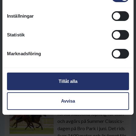
Inställningar
Jockeyklubbens 2000 Guineas
Jockeyklubbens 2000 Guineas är
Statistik
årets första klassiska löpning
och avgörs på Summer Classics-
dagen på Bro Park i juni. Det rids
Marknadsföring
över 1600 meter och är öppet för
skandinaviskfödda hästar.
Läs mer
Tillåt alla
Svenskt 1000 Guineas
Avvisa
Svenskt 1000 Guineas är årets
första klassiska löpning för ston
och avgörs på Summer Classics-
dagen på Bro Park i juni. Det rids
över 1600 meter och är öppet för