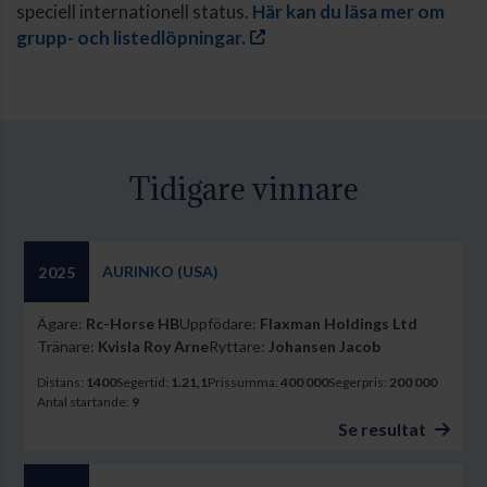
speciell internationell status.
Här kan du läsa mer om
grupp- och listedlöpningar.
Tidigare vinnare
AURINKO (USA)
2025
Ägare:
Rc-Horse HB
Uppfödare:
Flaxman Holdings Ltd
Tränare:
Kvisla Roy Arne
Ryttare:
Johansen Jacob
Distans:
1400
Segertid:
1.21,1
Prissumma:
400 000
Segerpris:
200 000
Antal startande:
9
Se resultat