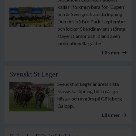
kallas i folkmun bara för “Cupen”
och är Sveriges främsta löpning.
Den rids på Bro Park i september
och lockar Skandinaviens största
stayerstjärnor och ibland även
internationella gäster.
Läs mer
Svenskt St Leger
Svenskt St Leger är årets sista
klassiska löpning för treåriga
hästar och avgörs på Göteborg
Galopp.
Läs mer