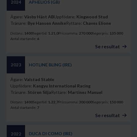
APHELIOS (GB)
2024
Ägare:
Väsby Häst AB
Uppfödare:
Kingwood Stud
Tränare:
Bye Hansen Annike
Ryttare:
Chaves Elione
Distans:
1400
Segertid:
1.21,0
Prissumma:
270 000
Segerpris:
135 000
Antal startande:
6
Se resultat
HOTLINE BLING (IRE)
2023
Ägare:
Valstad Stable
Uppfödare:
Kangyu International Racing
Tränare:
Stören Silja
Ryttare:
Martinez Manuel
Distans:
1400
Segertid:
1.22,7
Prissumma:
300 000
Segerpris:
150 000
Antal startande:
7
Se resultat
DUCA DI COMO (IRE)
2022