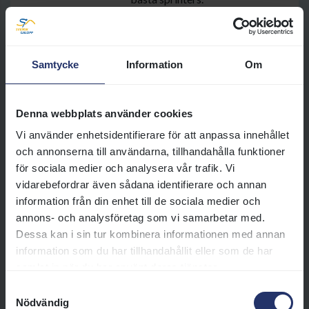
Läs mer
Samtycke
Information
Om
Bloomers’ Vase (L)
Bloomers’ Vase (L) är årets första
stora stolöpning på gräsbanan
Denna webbplats använder cookies
och avgörs på Summer Classics-
Vi använder enhetsidentifierare för att anpassa innehållet
dagen på Bro Park i juni.
och annonserna till användarna, tillhandahålla funktioner
Läs mer
för sociala medier och analysera vår trafik. Vi
vidarebefordrar även sådana identifierare och annan
information från din enhet till de sociala medier och
Stockholms Stora Pris (Gr. 3)
annons- och analysföretag som vi samarbetar med.
Stockholms Stora Pris (Gr.3) är
Dessa kan i sin tur kombinera informationen med annan
årets första grupp 3-löpning i
information som du har tillhandahållit eller som de har
Sverige och avgörs på Summer
samlat in när du har använt deras tjänster.
Classics-dagen på Bro Park i juni.
Samtyckesval
Nödvändig
Läs mer