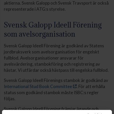
aktierna. Svensk Galopp och Svensk Travsport är också
representerade i ATG:s styrelse.
Svensk Galopp Ideell Förening
som avelsorganisation
Svensk Galopp Ideell Förening är godkänd av Statens
jordbruksverk som avelsorganisation för engelskt
fullblod. Avelsorganisationer ansvarar för
avelsvärdering, stambokföring och registrering av
hästar. Vi utfärdar också hästpass till engelska fullblod.
Svensk Galopp Ideell Förenings stambok är godkänd av
International Stud Book Committee
. För att erhålla
status som godkänd stambok måste ISBC:s regler
följas.
Svensk Galopp Ideell Förening främjar ägande och