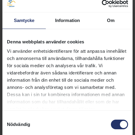
uppfödning av svenskfödda fullblod genom olika
stödåtgärder såsom uppfödarpremier och
hästägarpremier.
Samtycke
Information
Om
Svensk Galopps verksamhet som organ med
delegerade uppgifter.pdf
Denna webbplats använder cookies
Svensk Galopps verksamhet som avelsorganisation för
Vi använder enhetsidentifierare för att anpassa innehållet
engelska fullblod
och annonserna till användarna, tillhandahålla funktioner
Svensk Galopps Ideell Förenings avelsprogram för
för sociala medier och analysera vår trafik. Vi
engelska fullblod
vidarebefordrar även sådana identifierare och annan
information från din enhet till de sociala medier och
annons- och analysföretag som vi samarbetar med.
Skandinaviskt och
Dessa kan i sin tur kombinera informationen med annan
internationellt samarbete kring
information som du har tillhandahållit eller som de har
samlat in när du har använt deras tjänster.
galoppsport
Samtyckesval
Nödvändig
Svensk Galopp Ideell Förening representerar den
svenska galoppsporten gentemot utlandet. Svensk