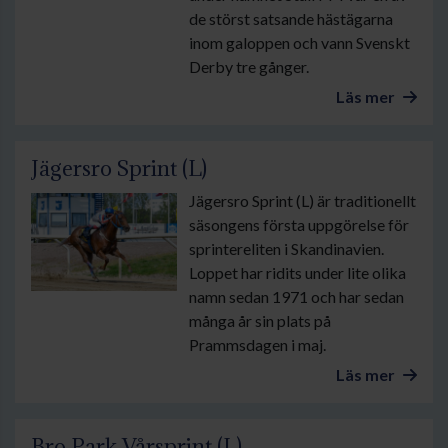
de störst satsande hästägarna
inom galoppen och vann Svenskt
Derby tre gånger.
Läs mer
Jägersro Sprint (L)
Jägersro Sprint (L) är traditionellt
säsongens första uppgörelse för
sprintereliten i Skandinavien.
Loppet har ridits under lite olika
namn sedan 1971 och har sedan
många år sin plats på
Prammsdagen i maj.
Läs mer
Bro Park Vårsprint (L)