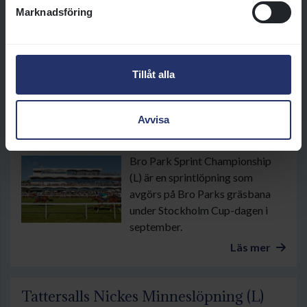
Marknadsföring
Svenskt Oaks är en klassisk
löpning för treåriga ston och rids
på Jägersro i juli. Löpningen rids
över 2400 meter.
Tillåt alla
Läs mer
Avvisa
Bro Park Sprint Championship (L)
Bro Park Sprint Championship
(L) är en sprintlöpning som
avgörs på Bro Parks gräsbana
under Stockholm Cup-dagen i
september.
Läs mer
Tattersalls Nickes Minneslöpning (L)