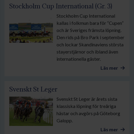
Stockholm Cup International (Gr. 3)
Stockholm Cup International
kallas i folkmun bara för “Cupen”
och är Sveriges främsta löpning.
Den rids på Bro Park i september
och lockar Skandinaviens största
stayerstjärnor och ibland även
internationella gäster.
Läs mer
Svenskt St Leger
Svenskt St Leger är årets sista
klassiska löpning för treåriga
hästar och avgörs på Göteborg
Galopp.
Läs mer