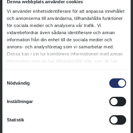
Denna webbplats använder cookies
Löpningen rids över 1200 meter
Vi använder enhetsidentifierare för att anpassa innehållet
och lockar Skandinaviens bästa
och annonserna till användarna, tillhandahålla funktioner
sprinters på dirttrackbanan.
för sociala medier och analysera vår trafik. Vi
Läs mer
vidarebefordrar även sådana identifierare och annan
information från din enhet till de sociala medier och
annons- och analysföretag som vi samarbetar med.
Valley Chapel Memorial (L)
Dessa kan i sin tur kombinera informationen med annan
Valley Chapel Memorial (L) är
information som du har tillhandahållit eller som de har
sommarens största
samlat in när du har använt deras tjänster.
medeldistanslöpning på
Samtyckesval
Jägersro. Löpningen rids på
Nödvändig
Derbydagen över 1730 meter
och lockar Skandinaviens bästa
Inställningar
milers på dirttrackbanan.
Läs mer
Statistik
Svenskt Oaks