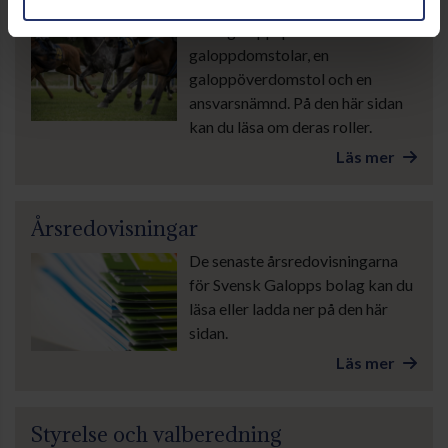
Inom galoppsporten finns lokala
galoppdomstolar, en
galoppöverdomstol och en
ansvarsnämnd. På den här sidan
kan du läsa om deras roller.
Läs mer
Årsredovisningar
De senaste årsredovisningarna
för Svensk Galopps bolag kan du
läsa eller ladda ner på den här
sidan.
Läs mer
Styrelse och valberedning