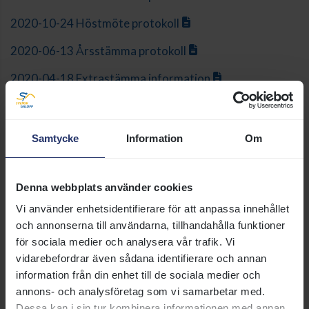
2020-10-24 Höstmöte protokoll
2020-06-13 Årsstämma protokoll
2020-04-18 Extrastämma information
2019-10-20 Höstmöte protokoll
2019-09-01 Extrastämma protokoll
Samtycke
Information
Om
2019-04-13 Årsstämma protokoll
Denna webbplats använder cookies
2018-10-28 Höstmöte protokoll
Vi använder enhetsidentifierare för att anpassa innehållet
2018-04-21 Årsstämma protokoll
och annonserna till användarna, tillhandahålla funktioner
för sociala medier och analysera vår trafik. Vi
2018-02-03 Extrastämma protokoll
vidarebefordrar även sådana identifierare och annan
information från din enhet till de sociala medier och
annons- och analysföretag som vi samarbetar med.
Dessa kan i sin tur kombinera informationen med annan