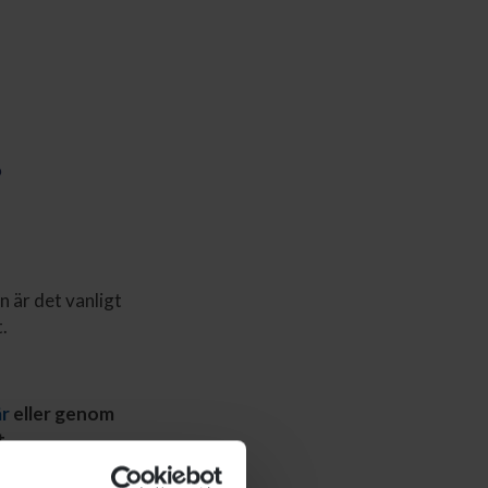
p
n är det vanligt
.
är
eller genom
t.