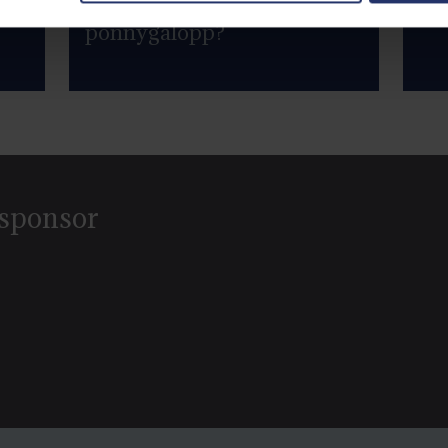
Vill du börja med
Po
ponnygalopp?
s sponsor