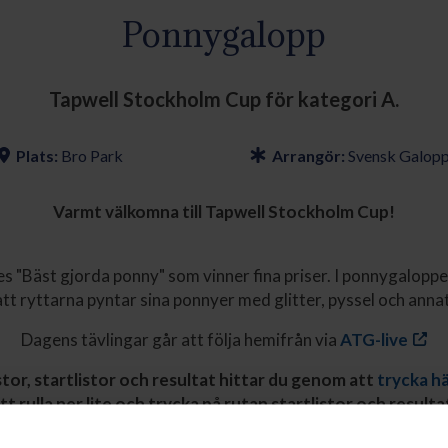
Ponnygalopp
Tapwell Stockholm Cup för kategori A.
Plats:
Bro Park
Arrangör:
Svensk Galop
Varmt välkomna till Tapwell Stockholm Cup!
ses "Bäst gjorda ponny" som vinner fina priser. I ponnygaloppe
att ryttarna pyntar sina ponnyer med glitter, pyssel och annat
Dagens tävlingar går att följa hemifrån via
ATG-live
tor, startlistor och resultat hittar du genom att
trycka h
tt rulla ner lite och trycka på rutan startlistor och resulta