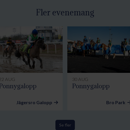
Fler evenemang
22 AUG
30 AUG
Ponnygalopp
Ponnygalopp
Jägersro Galopp
Bro Park
Se fler