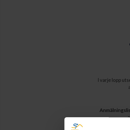
I varje lopp ut
Anmälningslis
a