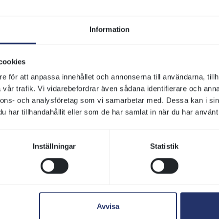
n om dagens stora galopptävlingar, hur du hittar till Bro Par
serveringar som håller öppet hittar du i
kalendariet.
Information
Taggar:
Ponnygalopp
cookies
Mer om ponnygalopp
e för att anpassa innehållet och annonserna till användarna, tillh
vår trafik. Vi vidarebefordrar även sådana identifierare och anna
nnons- och analysföretag som vi samarbetar med. Dessa kan i sin
har tillhandahållit eller som de har samlat in när du har använt 
Inställningar
Statistik
Avvisa