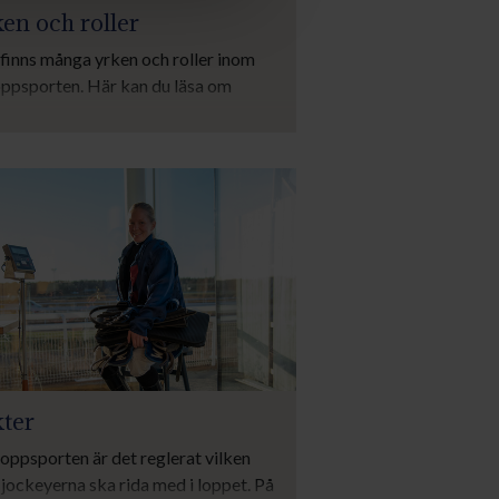
ken och roller
finns många yrken och roller inom
oppsporten. Här kan du läsa om
ra av personerna som står bakom en
pphäst och se vilka olika alternativ
finns om du vill hålla på med galopp.
kter
loppsporten är det reglerat vilken
 jockeyerna ska rida med i loppet. På