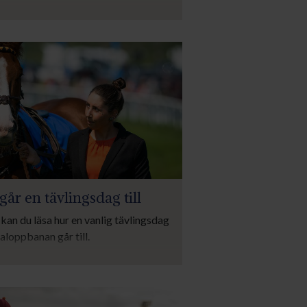
här sidan kan du läsa om in- och
gning, viktlättnader och vad som
uderas i ridvikten.
går en tävlingsdag till
kan du läsa hur en vanlig tävlingsdag
aloppbanan går till.