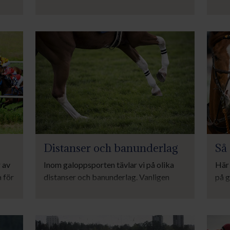
m
den här sidan kan du läsa om handicaptal
den 
och handicaplöpningar.
utvä
.
inkl
Distanser och banunderlag
Så 
r av
Inom galoppsporten tävlar vi på olika
Här 
 för
distanser och banunderlag. Vanligen
på g
sa
ligger distanserna mellan 1000 meter
tid.
och 2800 meter men det finns både
av
kortare och längre lopp. I Sverige tävlar
vi på underlagen gräs och dirttrack.