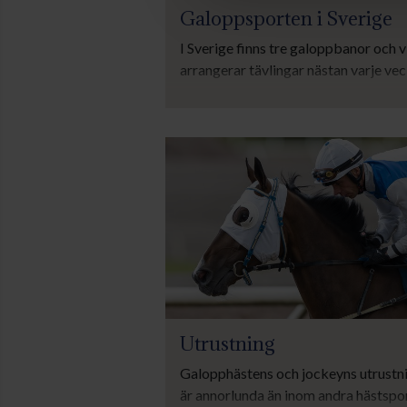
Galoppsporten i Sverige
I Sverige finns tre galoppbanor och v
arrangerar tävlingar nästan varje vec
Ungefär 700 galopphästar finns i trä
i Sverige. På den här sidan kan du lä
den svenska galoppsporten.
Utrustning
Galopphästens och jockeyns utrustn
är annorlunda än inom andra hästspor