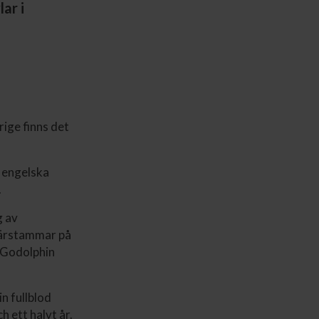
ar i
rige finns det
n engelska
.
g av
 härstammar på
r Godolphin
n fullblod
h ett halvt år.