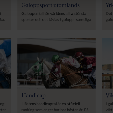
Galoppsport utomlands
Yr
i
Galoppen tillhör världens allra största
Det 
ka.
sporter och det tävlas i galopp i samtliga
gal
ning
världsdelar.
någ
sa om
galo
det 
Handicap
Vi
ing
Hästens handicaptal är en officiell
I ga
ter.
ranking som anger hur bra hästen är. På
vikt