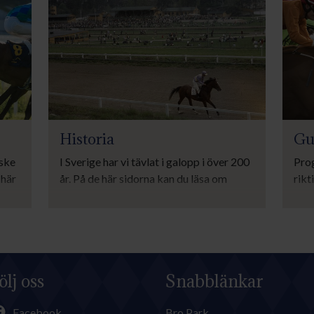
Historia
Gu
ske
I Sverige har vi tävlat i galopp i över 200
Pro
 här
år. På de här sidorna kan du läsa om
rikt
aste
galoppsportens historia i Malmö,
info
Göteborg, Stockholm och Strömsholm.
tol
ölj oss
Snabblänkar
Facebook
Bro Park