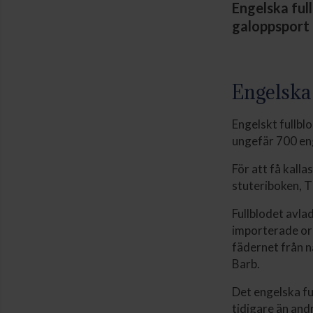
Engelska full
galoppsport 
Engelska 
Engelskt fullbl
ungefär 700 eng
För att få kalla
stuteriboken, T
Fullblodet avla
importerade ori
fädernet från n
Barb.
Det engelska fu
tidigare än andr