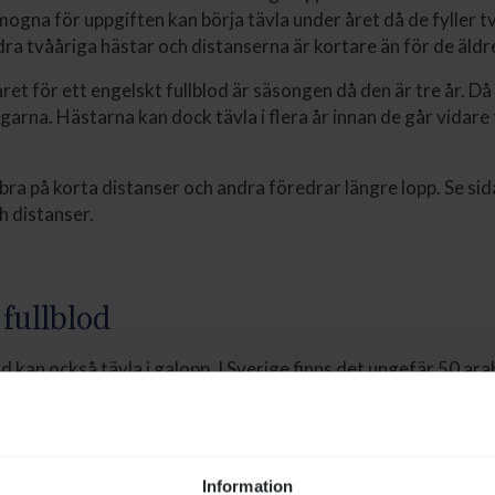
ogna för uppgiften kan börja tävla under året då de fyller tv
ra tvååriga hästar och distanserna är kortare än för de äldr
ret för ett engelskt fullblod är säsongen då den är tre år. Då
garna. Hästarna kan dock tävla i flera år innan de går vidare t
 bra på korta distanser och andra föredrar längre lopp. Se si
 distanser.
fullblod
d kan också tävla i galopp. I Sverige finns det ungefär 50 arab
ävlar på samma villkor och efter samma bestämmelser som 
i egna löpningar eftersom de inte är riktigt lika snabba som 
Information