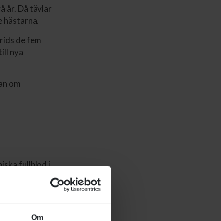
å år. Då tävlar
e hästarna.
 rids de fem
ill nya
dan om
iska fullblod i
de engelska
det engelska
Om