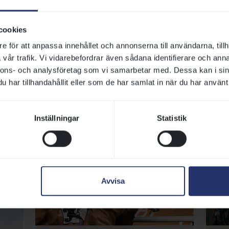
ov att börja tävla i galopp från det år den fyller tre.
cookies
e för att anpassa innehållet och annonserna till användarna, tillh
vår trafik. Vi vidarebefordrar även sådana identifierare och anna
nnons- och analysföretag som vi samarbetar med. Dessa kan i sin
har tillhandahållit eller som de har samlat in när du har använt 
ler sidor om galoppsportens grund
Inställningar
Statistik
Avvisa