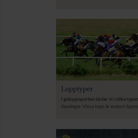
På den här sidan finns information o
bland annat sadlar, viktvojlockar,
blinkers, googles och tävlingsstövlar
Lopptyper
I galoppsporten tävlar vi i olika type
löpningar. Vissa lopp är endast öppna
specifika hästar eller ryttare. Till vis
lopp måste man anmäla i väldigt god 
På den här sidan reder vi ut djungeln 
olika lopptyper, discipliner och