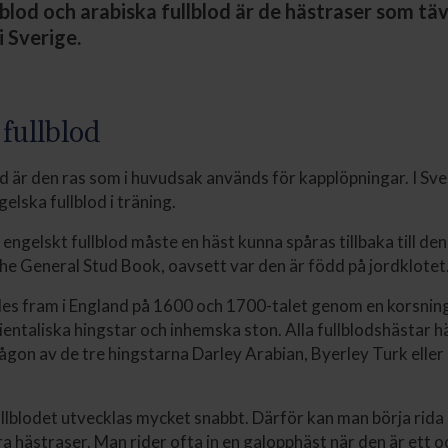
blod och arabiska fullblod är de hästraser som tävl
i Sverige.
fullblod
od är den ras som i huvudsak används för kapplöpningar. I Sve
elska fullblod i träning.
s engelskt fullblod måste en häst kunna spåras tillbaka till de
he General Stud Book, oavsett var den är född på jordklotet
des fram i England på 1600 och 1700-talet genom en korsnin
entaliska hingstar och inhemska ston. Alla fullblodshästar
ågon av de tre hingstarna Darley Arabian, Byerley Turk elle
llblodet utvecklas mycket snabbt. Därför kan man börja rida i
a hästraser. Man rider ofta in en galopphäst när den är ett oc