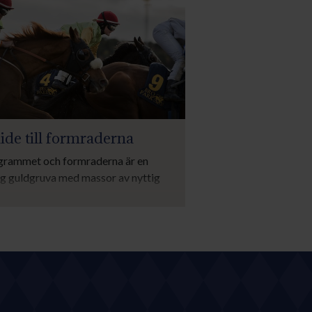
ide till formraderna
grammet och formraderna är en
ig guldgruva med massor av nyttig
rmation. Här kan du läsa om hur du
kar programmets formrader.