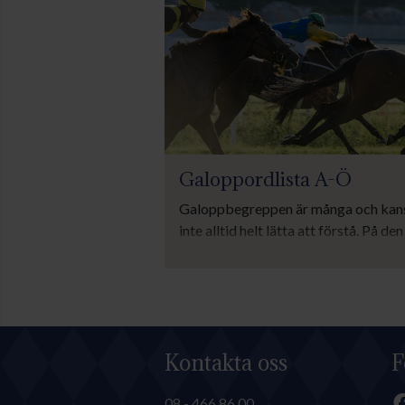
sportgrenar inom galoppen.
Galoppordlista A-Ö
Galoppbegreppen är många och kan
inte alltid helt lätta att förstå. På den
sidan finns en ordlista med de vanlig
galopporden.
Kontakta oss
F
08 - 466 86 00