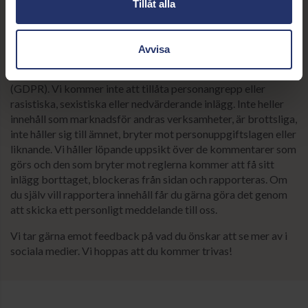
på att det du skriver på sidan eller profilen blir synligt för
Tillåt alla
andra användare.
Du får gärna skriva frågor eller kommentera men vi ber dig
Avvisa
respektera de sociala mediernas regler och svensk lag och
förordningar som exempelvis dataskyddsförordningen
(GDPR). Vi kommer inte att tillåta personangrepp eller
rasistiska, sexistiska eller nedvärderande inlägg. Inte heller
innehåll som marknadsför andras verksamheter, är brottsliga,
inte håller sig till ämnet, bryter mot personuppgiftslagen eller
liknande. Vi håller löpande uppsikt över de kommentarer som
görs och den som bryter mot reglerna kommer att få sitt
inlägg borttaget, blockeras från sidan och rapporteras. Om
du själv vill rapportera innehåll får du gärna göra det genom
att skicka ett personligt meddelande till oss.
Vi tar gärna emot feedback på vad du önskar att se mer av i
sociala medier. Vi hoppas att du kommer trivas!