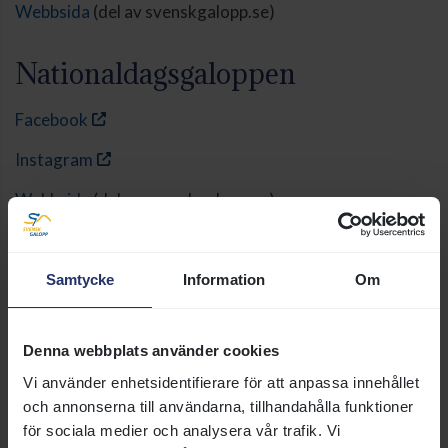
Webbsida
(del av svenskgalopp.se)
Nationaldagsgaloppen
Facebook
Instagram
Webbsida
(del av svenskgalopp.se)
Svenskt Grand National
Samtycke
Information
Om
Facebook
Webbsida
(del av svenskgalopp.se)
Denna webbplats använder cookies
Vi använder enhetsidentifierare för att anpassa innehållet
Women Jockeys' World Cup
och annonserna till användarna, tillhandahålla funktioner
för sociala medier och analysera vår trafik. Vi