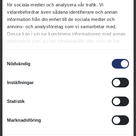
för sociala medier och analysera vår trafik. Vi
galoppsporten tillsammans med
vidarebefordrar även sådana identifierare och annan
vänner eller hela familjen.
information från din enhet till de sociala medier och
Oavsett om du besöker oss för
annons- och analysföretag som vi samarbetar med.
första gången eller är en
Dessa kan i sin tur kombinera informationen med annan
återkommande gäst hoppas vi
information som du har tillhandahållit eller som de har
att du ska få en härlig dag hos
samlat in när du har använt deras tjänster.
oss. Här har vi samlat praktisk
information som kan vara bra att
Samtyckesval
veta inför ditt besök.
Nödvändig
Läs mer
Inställningar
Mat och dryck
Statistik
Välkommen att ta del av vårt
mat- och dryckesutbud på
Jägersro Galopp. Maten serveras
Marknadsföring
av Pembert & Co. och våra
serveringar håller endast öppet