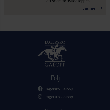
att se de fartfyllda loppen.
Läs mer
Följ
Jägersro Galopp
Jägersro Galopp