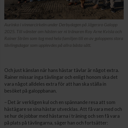
Aurinko i vinnarcirkeln under Derbydagen på Jägersro Galopp
2025. Till vänster om hästen ser ni tränaren Roy Arne Kvisla och
Rainer Ström som tog med hela familjen till en av galoppens stora
tävlingsdagar som upplevdes på allra bästa sätt.
Och just känslan när hans hästar tävlar är något extra.
Rainer missar inga tävlingar och enligt honom ska det
vara något alldeles extra för att han ska ställa in
besöket på galoppbanan.
– Det är verkligen kul och en spännande resa att som
hästägare se sina hästar utvecklas. Att få vara med och
se hur de jobbar med hästarna i träning och sen få vara
på plats på tävlingarna, säger han och fortsätter: