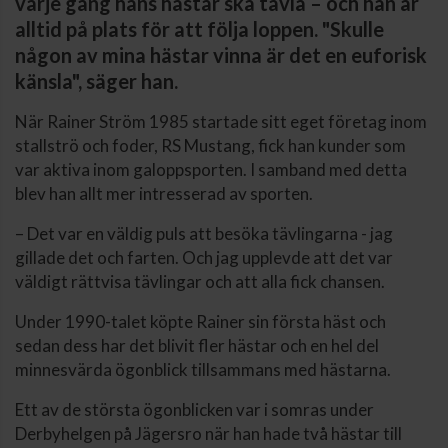
varje gång hans hästar ska tävla – och han är
alltid på plats för att följa loppen. "Skulle
någon av mina hästar vinna är det en euforisk
känsla", säger han.
När Rainer Ström 1985 startade sitt eget företag inom
stallströ och foder, RS Mustang, fick han kunder som
var aktiva inom galoppsporten. I samband med detta
blev han allt mer intresserad av sporten.
– Det var en väldig puls att besöka tävlingarna - jag
gillade det och farten. Och jag upplevde att det var
väldigt rättvisa tävlingar och att alla fick chansen.
Under 1990-talet köpte Rainer sin första häst och
sedan dess har det blivit fler hästar och en hel del
minnesvärda ögonblick tillsammans med hästarna.
Ett av de största ögonblicken var i somras under
Derbyhelgen på Jägersro när han hade två hästar till