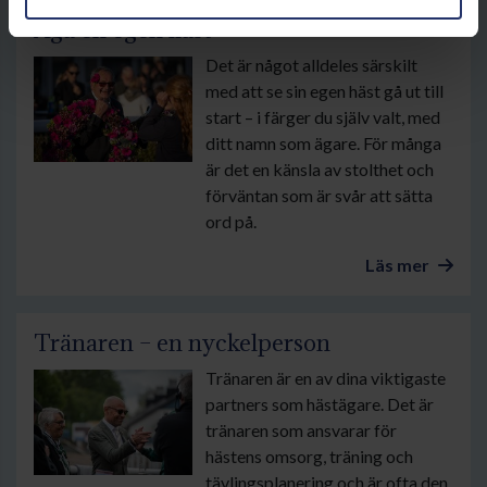
Äga en egen häst
Det är något alldeles särskilt
med att se sin egen häst gå ut till
start – i färger du själv valt, med
ditt namn som ägare. För många
är det en känsla av stolthet och
förväntan som är svår att sätta
ord på.
Läs mer
Tränaren – en nyckelperson
Tränaren är en av dina viktigaste
partners som hästägare. Det är
tränaren som ansvarar för
hästens omsorg, träning och
tävlingsplanering och är ofta den