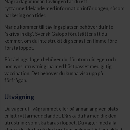
Några dagar innan tävlingen får du ett
ryttarmeddelande med information inför dagen, såsom
parkering och tider.
När du kommer till tävlingsplatsen behöver du inte
"skriva in dig". Svensk Galopp förutsätter att du
kommer, om du inte strukit dig senast en timme före
första loppet.
På tävlingsdagen behöver du, förutom din egen och
ponnyns utrustning, ha med hästpasset med giltig
vaccination. Det behöver du kunna visa upp på
förfrågan.
Utvägning
Du väger ut i vågrummet eller på annan angiven plats
enligt ryttarmeddelandet. Då ska du ha med dig den
utrustning som ska bäras i loppet. Du väger med alla
kläder du ska ha på dig förutom hjälmen. Det är enklast