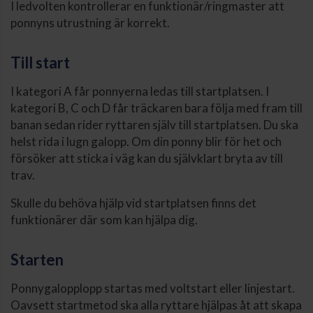
I ledvolten kontrollerar en funktionär/ringmaster att
ponnyns utrustning är korrekt.
Till start
I kategori A får ponnyerna ledas till startplatsen. I
kategori B, C och D får träckaren bara följa med fram till
banan sedan rider ryttaren själv till startplatsen. Du ska
helst rida i lugn galopp. Om din ponny blir för het och
försöker att sticka i väg kan du självklart bryta av till
trav.
Skulle du behöva hjälp vid startplatsen finns det
funktionärer där som kan hjälpa dig.
Starten
Ponnygalopplopp startas med voltstart eller linjestart.
Oavsett startmetod ska alla ryttare hjälpas åt att skapa