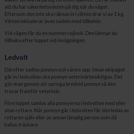
att du har säkerhetsvästen på dig när du väger.
Eftersom den inte ska räknas in i vikten drar vi av 1 kg.
Vikten inkluderar även sadeln med tillbehör.
Vid vågen får du en nummervojlock. Den lämnar du
tillbaka efter loppet vid invägningen.
Ledvolt
Därefter sadlas ponnyn och värms upp. Innan ekipaget
går in i ledvolten ska ponnyn veterinärbesiktigas. Det
gör man genom att springa bredvid ponnyn så den
travar framför veterinär.
Före loppet samlas alla ponnyerna i ledvolten med eller
utan ryttare. När ponnyn går i ledvolten får den ledas av
ryttaren själv eller av annan lämplig person som då
kallas träckare.