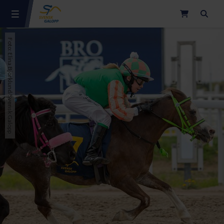
Sök
Foto: Elina Björklund/Svensk Galopp