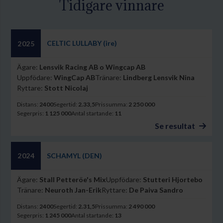
Tidigare vinnare
CELTIC LULLABY (ire)
2025
Ägare:
Lensvik Racing AB o Wingcap AB
Uppfödare:
WingCap AB
Tränare:
Lindberg Lensvik Nina
Ryttare:
Stott Nicolaj
Distans:
2400
Segertid:
2.33,5
Prissumma:
2 250 000
Segerpris:
1 125 000
Antal startande:
11
Se resultat
SCHAMYL (DEN)
2024
Ägare:
Stall Petteröe's Mix
Uppfödare:
Stutteri Hjortebo
Tränare:
Neuroth Jan-Erik
Ryttare:
De Paiva Sandro
Distans:
2400
Segertid:
2.31,5
Prissumma:
2 490 000
Segerpris:
1 245 000
Antal startande:
13