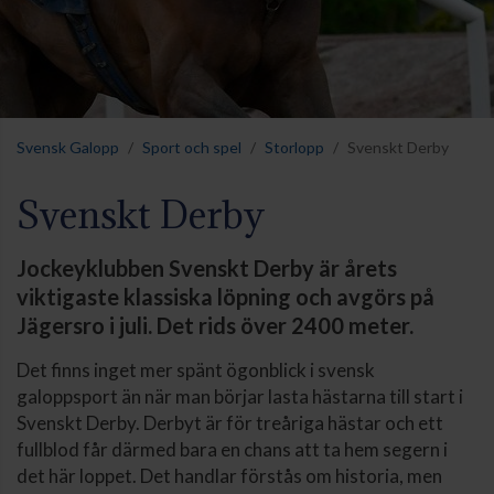
Svensk Galopp
Sport och spel
Storlopp
Svenskt Derby
Svenskt Derby
Jockeyklubben Svenskt Derby är årets
viktigaste klassiska löpning och avgörs på
Jägersro i juli. Det rids över 2400 meter.
Det finns inget mer spänt ögonblick i svensk
galoppsport än när man börjar lasta hästarna till start i
Svenskt Derby. Derbyt är för treåriga hästar och ett
fullblod får därmed bara en chans att ta hem segern i
det här loppet. Det handlar förstås om historia, men