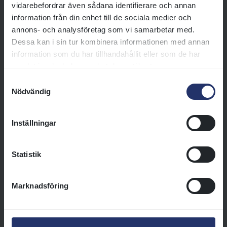
vidarebefordrar även sådana identifierare och annan
Läs mer
information från din enhet till de sociala medier och
annons- och analysföretag som vi samarbetar med.
Bro Park Vårsprint (L)
Dessa kan i sin tur kombinera informationen med annan
information som du har tillhandahållit eller som de har
Bro Park Vårsprint (L) är årets
samlat in när du har använt deras tjänster.
första stora sprintlopp på
Samtyckesval
gräsbanan och avgörs på
Nödvändig
Summer Classics-dagen på Bro
Park i juni. Det rids över 1200
meter och lockar Skandinaviens
Inställningar
bästa sprinters.
Läs mer
Statistik
Bloomers’ Vase (L)
Marknadsföring
Bloomers’ Vase (L) är årets första
stora stolöpning på gräsbanan
och avgörs på Summer Classics-