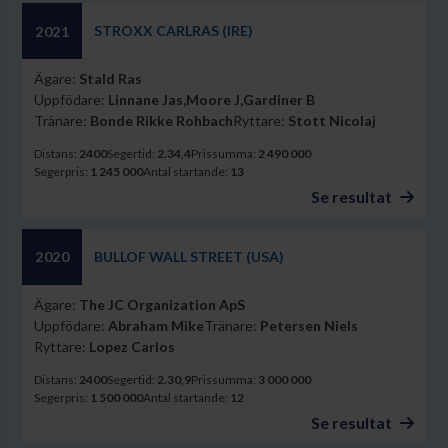
STROXX CARLRAS (IRE)
2021
Ägare:
Stald Ras
Uppfödare:
Linnane Jas,Moore J,Gardiner B
Tränare:
Bonde Rikke Rohbach
Ryttare:
Stott Nicolaj
Distans:
2400
Segertid:
2.34,4
Prissumma:
2 490 000
Segerpris:
1 245 000
Antal startande:
13
Se resultat
BULLOF WALL STREET (USA)
2020
Ägare:
The JC Organization ApS
Uppfödare:
Abraham Mike
Tränare:
Petersen Niels
Ryttare:
Lopez Carlos
Distans:
2400
Segertid:
2.30,9
Prissumma:
3 000 000
Segerpris:
1 500 000
Antal startande:
12
Se resultat