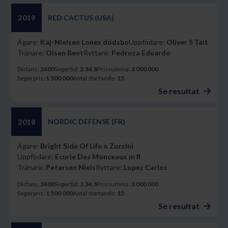
RED CACTUS (USA)
2019
Ägare:
Kaj-Nielsen Lones dödsbo
Uppfödare:
Oliver S Tait
Tränare:
Olsen Bent
Ryttare:
Pedroza Eduardo
Distans:
2400
Segertid:
2.34,8
Prissumma:
3 000 000
Segerpris:
1 500 000
Antal startande:
15
Se resultat
NORDIC DEFENSE (FR)
2018
Ägare:
Bright Side Of Life o Zuccini
Uppfödare:
Ecurie Des Monceaux m fl
Tränare:
Petersen Niels
Ryttare:
Lopez Carlos
Distans:
2400
Segertid:
2.34,8
Prissumma:
3 000 000
Segerpris:
1 500 000
Antal startande:
15
Se resultat