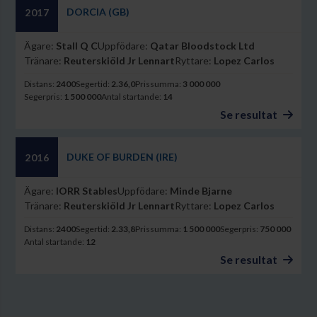
DORCIA (GB)
2017
Ägare:
Stall Q C
Uppfödare:
Qatar Bloodstock Ltd
Tränare:
Reuterskiöld Jr Lennart
Ryttare:
Lopez Carlos
Distans:
2400
Segertid:
2.36,0
Prissumma:
3 000 000
Segerpris:
1 500 000
Antal startande:
14
Se resultat
DUKE OF BURDEN (IRE)
2016
Ägare:
IORR Stables
Uppfödare:
Minde Bjarne
Tränare:
Reuterskiöld Jr Lennart
Ryttare:
Lopez Carlos
Distans:
2400
Segertid:
2.33,8
Prissumma:
1 500 000
Segerpris:
750 000
Antal startande:
12
Se resultat