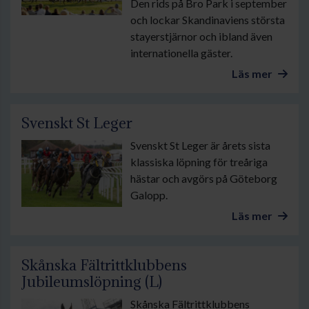
Den rids på Bro Park i september
och lockar Skandinaviens största
stayerstjärnor och ibland även
internationella gäster.
Läs mer
Svenskt St Leger
Svenskt St Leger är årets sista
klassiska löpning för treåriga
hästar och avgörs på Göteborg
Galopp.
Läs mer
Skånska Fältrittklubbens
Jubileumslöpning (L)
Skånska Fältrittklubbens