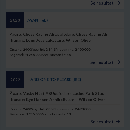
Se resultat
AYANI (gb)
2023
Ägare:
Chess Racing AB
Uppfödare:
Chess Racing AB
Tränare:
Long Jessica
Ryttare:
Wilson Oliver
Distans:
2400
Segertid:
2.34,1
Prissumma:
2 490 000
Segerpris:
1 245 000
Antal startande:
15
Se resultat
HARD ONE TO PLEASE (IRE)
2022
Ägare:
Väsby Häst AB
Uppfödare:
Lodge Park Stud
Tränare:
Bye Hansen Annike
Ryttare:
Wilson Oliver
Distans:
2400
Segertid:
2.35,3
Prissumma:
2 490 000
Segerpris:
1 245 000
Antal startande:
13
Se resultat