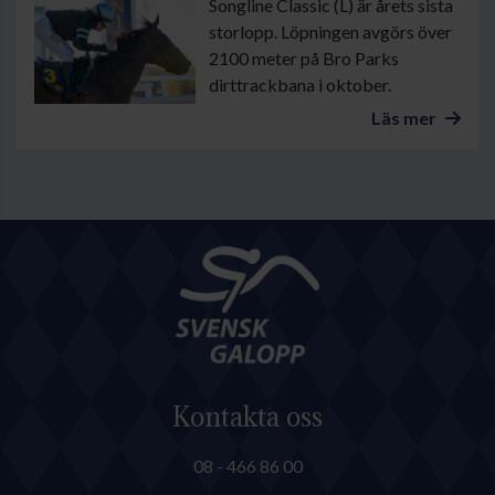
Songline Classic (L) är årets sista
storlopp. Löpningen avgörs över
2100 meter på Bro Parks
dirttrackbana i oktober.
Läs mer
Kontakta oss
08 - 466 86 00