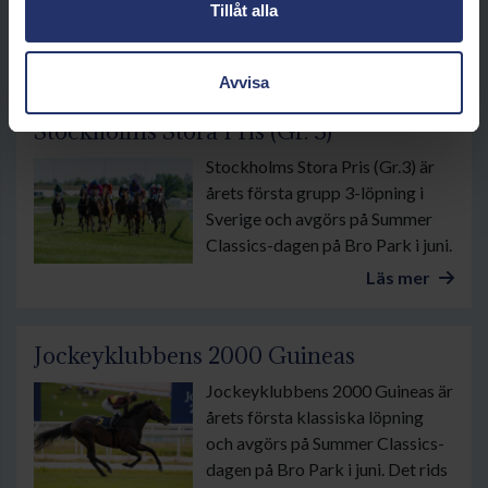
Tillåt alla
dagen på Bro Park i juni.
Läs mer
Avvisa
Stockholms Stora Pris (Gr. 3)
Stockholms Stora Pris (Gr.3) är
årets första grupp 3-löpning i
Sverige och avgörs på Summer
Classics-dagen på Bro Park i juni.
Läs mer
Jockeyklubbens 2000 Guineas
Jockeyklubbens 2000 Guineas är
årets första klassiska löpning
och avgörs på Summer Classics-
dagen på Bro Park i juni. Det rids