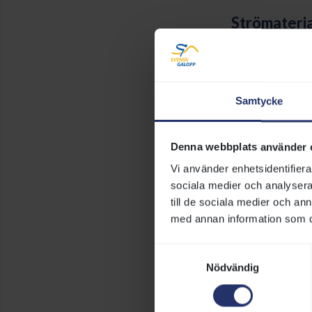
Strömateria
Då Göteborg Gal
gästboxarna
Samtycke
Parkering
På anläggningen 
Denna webbplats använder 
det bra att par
asfaltsparkerin
Vi använder enhetsidentifierar
det är säkert v
sociala medier och analysera 
till de sociala medier och a
med annan information som du 
Anslagstav
Samtyckesval
Utanför varje s
Nödvändig
anläggningen.
Under tävl