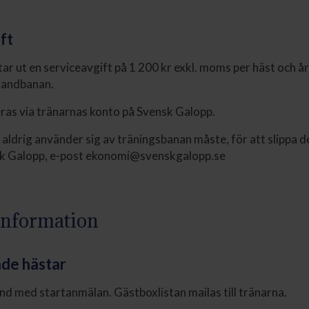
ft
ar ut en serviceavgift på 1 200 kr exkl. moms per häst och år
sandbanan.
ras via tränarnas konto på Svensk Galopp.
aldrig använder sig av träningsbanan måste, för att slippa d
k Galopp, e-post ekonomi@svenskgalopp.se
information
de hästar
d med startanmälan. Gästboxlistan mailas till tränarna.