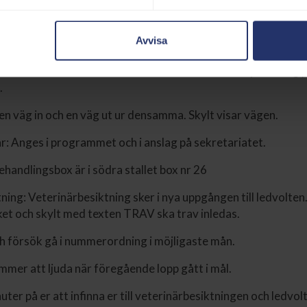
tillåtna inom tävlings och publikområdet på tävlingsdagen.
Avvisa
 in och parkera bakom Villan men får då vänta till sista löpet 
nskar man lämna området innan rekommenderar vi parkering p
.
en väg in och en väg ut ur densamma. Skylt visar vägen.
r: Anges i programmet och i anslag på sekretariatet.
ehandlingsbox är i södra stallet box nr 26
ning: Veterinärbesiktning sker i nya uppgången till ledvolten
ket och skylt med texten TRAV ska trav inledas.
h försök gå i nummerordning i möjligaste mån.
ommer att ljuda när föregående lopp gått i mål.
uter på er att infinna er till veterinärbesiktningen och ledvolt