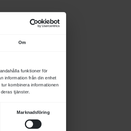
vända i
Om
e räcka till går
porterna så att
andahålla funktioner för
n information från din enhet
 tur kombinera informationen
deras tjänster.
on kring
Marknadsföring