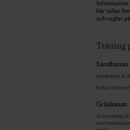
Information 
här sidan fi
och regler på
Träning 
Sandbanan
Sandbanan är al
Endast licensie
Gräsbanan
Grästräning or
som hemmabana 
hand.