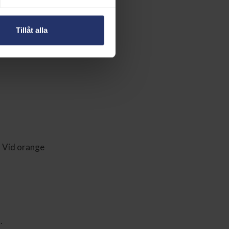
Tillåt alla
gått i mål för
å ordinarie
. Vid orange
.