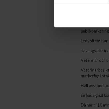
Inga fordon är 
Ryttare kan köra
att köra ut. Ö
publikparkering
Ledvolten: Har 
Tävlingveterinä
Veterinär och b
Veterinärbesikt
markering i sta
Håll avstånd oc
En ljudsignal k
Då har ni 10 min