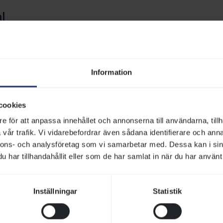
l
opp är en miljöbana är endast spån eller torv tillåtet att an
Information
är trailer parkeringen framför stallarna. Skulle denna yta int
cookies
kera på grönytor längs asfaltvägen. OBS: inga hästtrailers på
gen. Tänk på att fälla upp lämmar och stänga dörrar på trans
e för att anpassa innehållet och annonserna till användarna, tillh
id parkering och hantering av hästar.
vår trafik. Vi vidarebefordrar även sådana identifierare och anna
nnons- och analysföretag som vi samarbetar med. Dessa kan i sin
har tillhandahållit eller som de har samlat in när du har använt 
la
tall finns anslagstavla med boxplacering och övrig informati
Inställningar
Statistik
ingsdagen