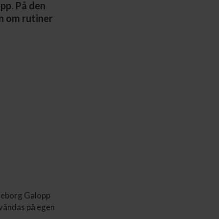
opp. På den
n om rutiner
öteborg Galopp
nvändas på egen