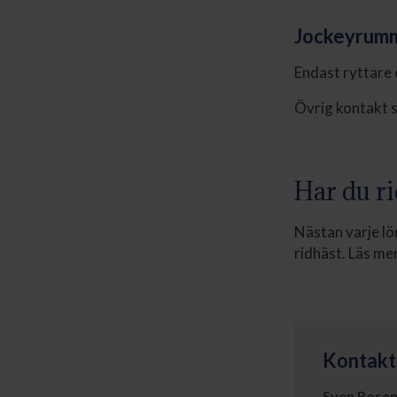
Jockeyrum
Endast ryttare 
Övrig kontakt s
Har du ri
Nästan varje lö
ridhäst. Läs me
Kontakt
Sven Rosen