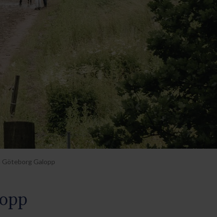
på Göteborg Galopp
lopp