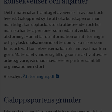
konsekvenser och åtgärder
Detta material är framtaget av Svensk Travsport och
Svensk Galopp med syfte att öka kunskapen om hur
man tidigt kan upptäcka störda ätbeteenden och hur
man ska hantera personer som redan utvecklat en
ätstörning. Här hittar du information om ätstörningar
och psykisk ohälsa inom idrotten, om vilka risker som
finns och vad konsekvenserna kan bli samt vad man kan
göra. Materialet vänder sig till dig som är aktiv utövare,
arbetsgivare, vårdnadshavare eller partner samt till
organisationen i stort.
Broschyr:
Ätstörningar.pdf
Galoppsportens grunder
I denna broschyr får du en inblick i galoppens värld, vi