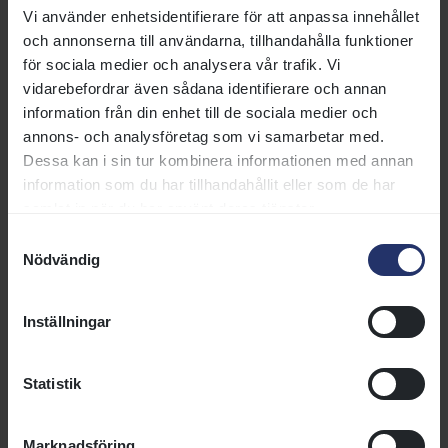
samverkan med Svensk Galopp.
Vi använder enhetsidentifierare för att anpassa innehållet
och annonserna till användarna, tillhandahålla funktioner
Please
accept marketing cookies
to view this YouTube
för sociala medier och analysera vår trafik. Vi
content.
vidarebefordrar även sådana identifierare och annan
information från din enhet till de sociala medier och
annons- och analysföretag som vi samarbetar med.
⋯
Dessa kan i sin tur kombinera informationen med annan
information som du har tillhandahållit eller som de har
samlat in när du har använt deras tjänster.
Samtyckesval
Nödvändig
Inställningar
Statistik
Fler sidor om utbildning
Marknadsföring