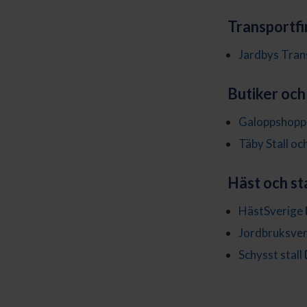
Transportf
Jardbys Tran
Butiker och 
Galoppshopp
Täby Stall oc
Häst och sta
HästSverige
Jordbruksver
Schysst stall