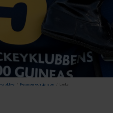
För aktiva
Resurser och tjänster
Länkar