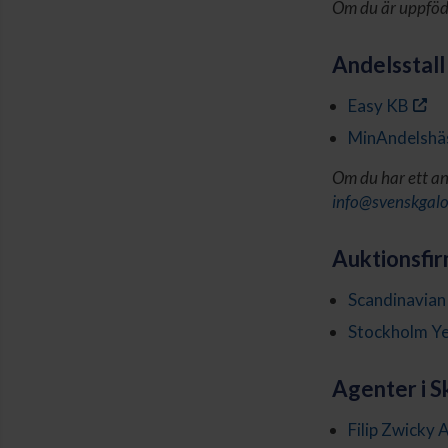
Om du är uppfödar
Andelsstall 
Easy KB
MinAndelshä
Om du har ett and
info@svenskgalo
Auktionsfir
Scandinavian
Stockholm Ye
Agenter i S
Filip Zwicky