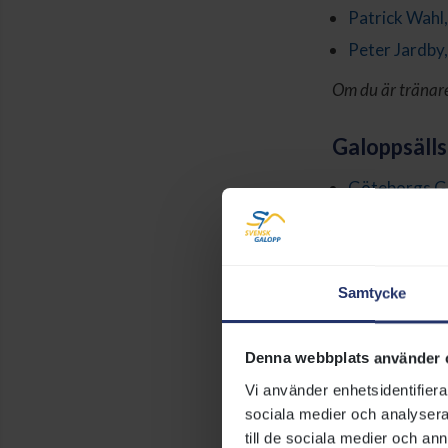
Patrick Wahl
Peter Jardby,
Om du är tränare 
Galoppsälls
Göteborgs Ga
Stockholms G
Skånska Fält
Samtycke
Föreningar 
Amatörrytta
Denna webbplats använder 
Föreningen S
Vi använder enhetsidentifierar
Jockeyklubb
sociala medier och analysera 
till de sociala medier och a
Svenska Ara