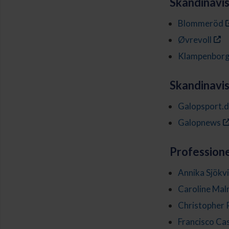
Skandinavi
Blommeröd
Øvrevoll
Klampenbor
Skandinavis
Galopsport.
Galopnews
Professione
Annika Sjökvi
Caroline Mal
Christopher 
Francisco Ca