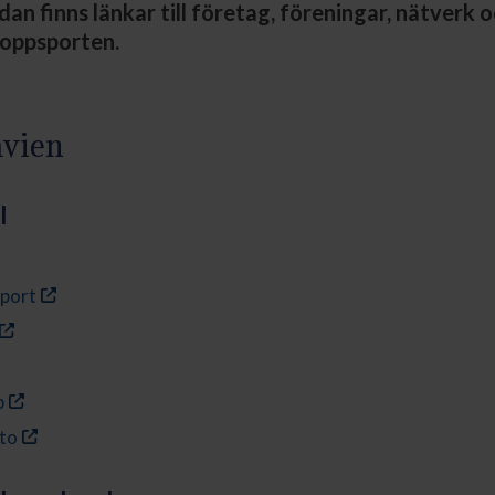
dan finns länkar till företag, föreningar, nätverk 
loppsporten.
vien
l
port
p
to