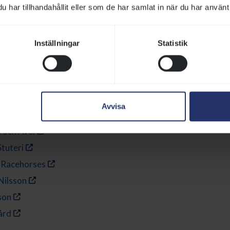
har tillhandahållit eller som de har samlat in när du har använt 
blodsavelsföreningen
törtränarförening
Inställningar
Statistik
psällskap
 Sverige
eri
Avvisa
 KB
 och Avel
tuteri
 Racehorses
 Nilsson
sson
ård