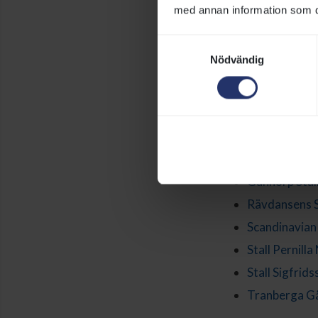
med annan information som du 
Svenska Full
Sveriges Ama
Samtyckesval
Nödvändig
Skånes Galop
Uppfödare i
Alebäcks stut
HorseNature
Gunnorp Stall
Rävdansens S
Scandinavian
Stall Pernilla
Stall Sigfrid
Tranberga G