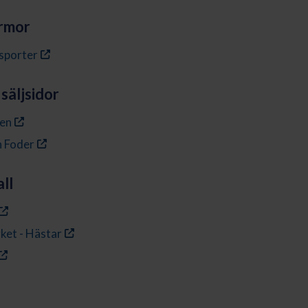
irmor
sporter
säljsidor
en
h Foder
ll
ket - Hästar