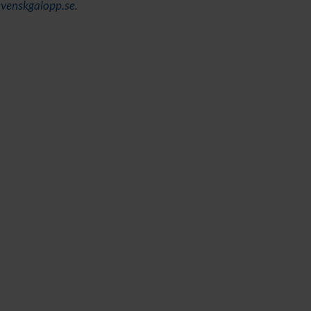
svenskgalopp.se
.