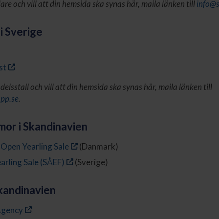
e och vill att din hemsida ska synas här, maila länken till
info@
i Sverige
st
elsstall och vill att din hemsida ska synas här, maila länken till
pp.se
.
mor i Skandinavien
 Open Yearling Sale
(Danmark)
arling Sale (SÅEF)
(Sverige)
kandinavien
 Agency