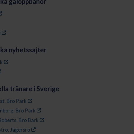
ska galoppbanor
g
ka nyhetssajter
dk
lla tränare i Sverige
st, Bro Park
mborg, Bro Park
Roberts, Bro Bark
stro, Jägersro