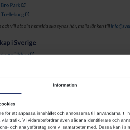
, Bro Park
 Trelleborg
och vill att din hemsida ska synas här, maila länken till
info@sve
kap i Sverige
loppsällskap
aloppsällskap
rittklubben
Information
i Sverige
rklubben
cookies
kandinavisk Hindersport
e för att anpassa innehållet och annonserna till användarna, tillh
en
vår trafik. Vi vidarebefordrar även sådana identifierare och anna
nnons- och analysföretag som vi samarbetar med. Dessa kan i sin
bgaloppklubben