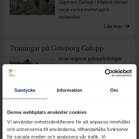
Jägersro Galopp i Malmö nästan
varje vecka mellan april-
november.
Läs mer
Träningar på Göteborg Galopp
Vi arrangerar galoppträningar
för ponnyer och ridhästar i
Göteborg nästan varje vecka.
Läs mer
Samtycke
Information
Om
Denna webbplats använder cookies
Vi använder enhetsidentifierare för att anpassa innehållet
Fler sidor om ponnygalopp
och annonserna till användarna, tillhandahålla funktioner
för sociala medier och analysera vår trafik. Vi