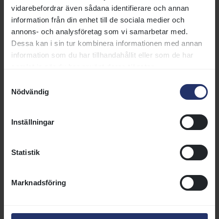
vidarebefordrar även sådana identifierare och annan
information från din enhet till de sociala medier och
Börja med ponnygalopp
annons- och analysföretag som vi samarbetar med.
Älskar du fart och att ha kul? Då
Dessa kan i sin tur kombinera informationen med annan
är ponnygalopp något för dig!
information som du har tillhandahållit eller som de har
Här får du som är mellan 7 och
samlat in när du har använt deras tjänster.
18 år inte bara rida snabbt – du
Samtyckesval
blir också en del av en
Nödvändig
gemenskap där vi peppar
varandra och har riktigt roligt
tillsammans. Oavsett om du vill
Inställningar
pröva för första gången eller
redan tävlar är du varmt
Statistik
välkommen.
Läs mer
Marknadsföring
Bli en del av gemenskapen