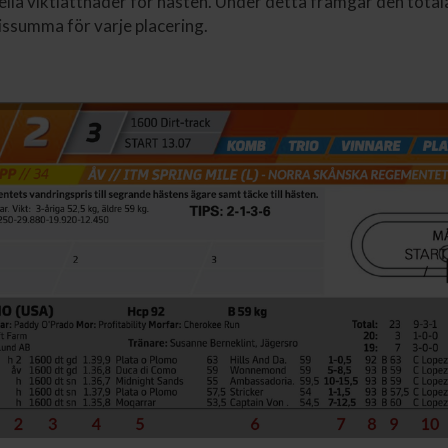
ella viktlättnader för hästen. Under detta framgår den tota
issumma för varje placering.