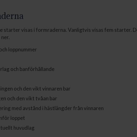
aderna
 starter visas i formraderna. Vanligtvis visas fem starter. 
 ner.
 och loppnummer
erlag och banförhållande
ningen och den vikt vinnaren bar
gen och den vikt tvåan bar
ering med avstånd i hästlängder från vinnaren
nför loppet
tuellt huvudlag