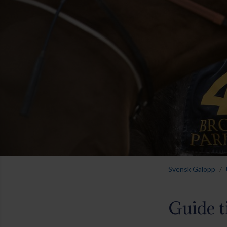
Svensk Galopp
Guide t