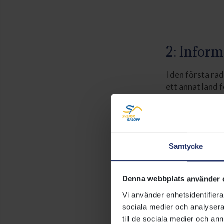
2: Inform
I den första r
ett annat land f
Danmark. Däreft
hästen har sidol
jockeyns namn. 
parentes efter 
Samtycke
Den mindre text
härstamning. H
Denna webbplats använder 
Till höger kan 
Vi använder enhetsidentifierar
andraplatser oc
sociala medier och analysera 
samma informat
till de sociala medier och a