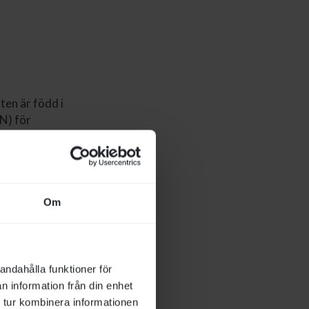
en är född i
EN) för
ra i loppet. Om
en avslutas med
v uppgifter inom
Om
 kön och
r många segrar,
andahålla funktioner för
ta finns
n information från din enhet
 tur kombinera informationen