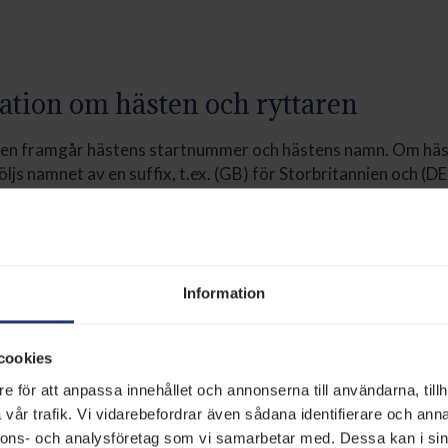
ation om hästen och ryttaren
aden framgår hästens startnummer och hästens namn. Om häst
öljs namnet av en suffix, t.ex. (GB) för Storbritannien och (D
er finns hästens handicaptal och den vikt som hästen ska bä
udd eller blinkers står det ett S eller B framför vikten. Rad
Har ryttaren viktlättnad och/eller övervikt framgår detta a
ryttarens namn.
Information
en förklarar hur gammal hästen är och vad den har för färg,
ästens uppfödare, ägare och tränare nämns.
cookies
du se hur många starter hästen har gjort under sitt liv och hu
e för att anpassa innehållet och annonserna till användarna, tillh
h tredjeplatser det resulterade i, samt prissumma. Under det
vår trafik. Vi vidarebefordrar även sådana identifierare och anna
ion för de två senaste åren.
nnons- och analysföretag som vi samarbetar med. Dessa kan i sin