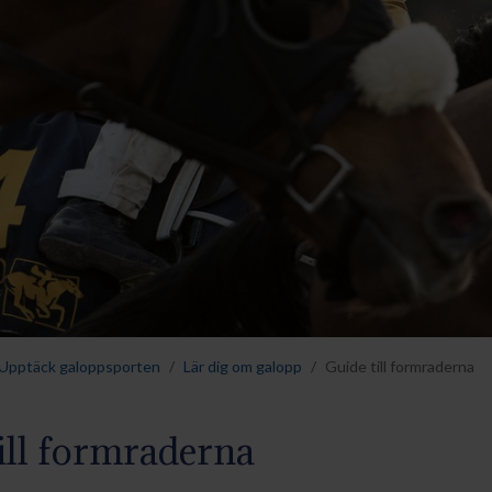
Upptäck galoppsporten
Lär dig om galopp
Guide till formraderna
ill formraderna