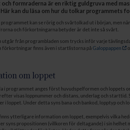
och formraderna är en riktig guldgruva med mass
 Här kan du läsa om hur du tolkar programmets f
 programmet kan se rörig och svårtolkad ut i början, men när 
ffrorna och förkortningarna betyder är det inte så svårt.
 utgår från programbladen som trycks inför varje tävlingsd
 förkortningar finns även i startlistorna på
Galoppappen
o
ation om loppet
da i programmet anges först huvudspelformen och loppets or
efter visas loppnummer och distans, underlag och starttid
r i loppet. Under detta syns bana och bankod, lopptyp och l
t finns ytterligare information om loppet, exempelvis vilka he
ter syns propositionen (villkoren för deltagande) i sin helhe