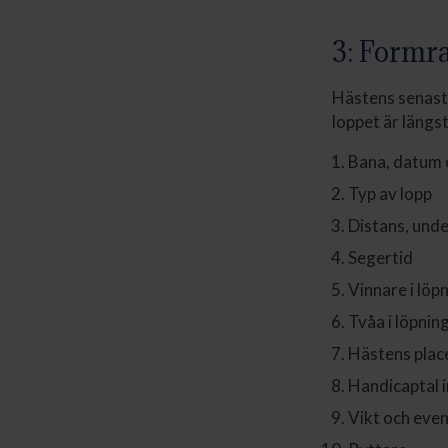
3: Formr
Hästens senaste
loppet är längst
Bana, datum
Typ av lopp
Distans, und
Segertid
Vinnare i löp
Tvåa i löpnin
Hästens plac
Handicaptal i
Vikt och even