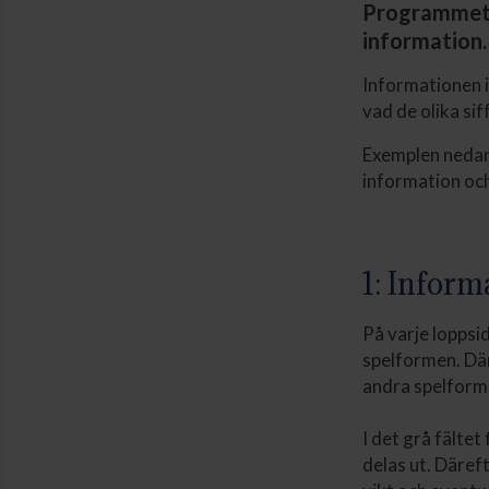
Programmet 
information.
Informationen i
vad de olika si
Exemplen nedan
information och
1: Inform
På varje loppsi
spelformen. Där
andra spelforme
I det grå fälte
delas ut. Däref