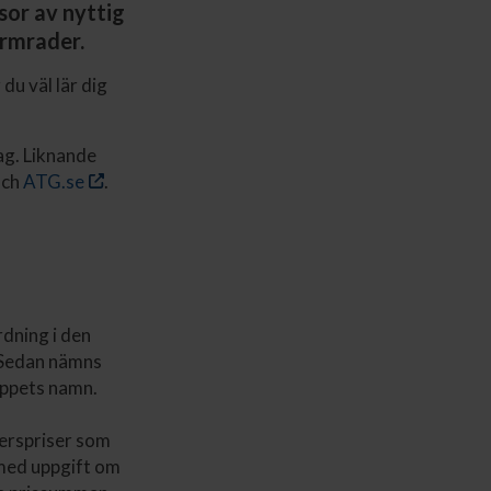
or av nyttig
ormrader.
du väl lär dig
ag. Liknande
ch
ATG.se
.
dning i den
. Sedan nämns
oppets namn.
derspriser som
t med uppgift om