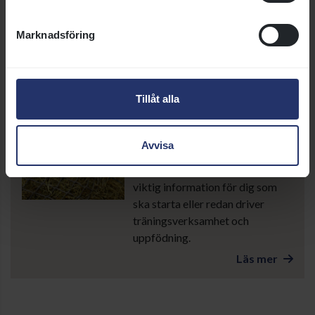
veterinär. Här kan du läsa om vad
det innebär och när du behöver
Marknadsföring
göra en stallbesiktning.
Läs mer
Tillåt alla
Regler och tillstånd för hästverksamhet
På den här sidan kan du läsa om
Avvisa
tillstånd för din hästverksamhet
och foderanläggning. Det är
viktig information för dig som
ska starta eller redan driver
träningsverksamhet och
uppfödning.
Läs mer