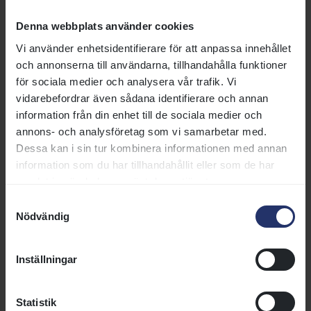
Antidopning, karenstider och
Denna webbplats använder cookies
behandlingsjournal
Vi använder enhetsidentifierare för att anpassa innehållet
All otillåten medicinering klassas
och annonserna till användarna, tillhandahålla funktioner
som dopning. På den här sidan
för sociala medier och analysera vår trafik. Vi
finns information om anti-
vidarebefordrar även sådana identifierare och annan
dopning, medicinering,
information från din enhet till de sociala medier och
karenstidslistor och
annons- och analysföretag som vi samarbetar med.
behandlingsjournaler.
Dessa kan i sin tur kombinera informationen med annan
Läs mer
information som du har tillhandahållit eller som de har
samlat in när du har använt deras tjänster.
Samtyckesval
Stallbesiktning
Nödvändig
Det finns två typer av
stallbesiktningar hos
Inställningar
galopptränare: campkontroller
som utförs av Travarhälsan och
stallbesiktningar som utförs av
Statistik