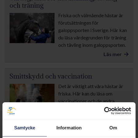
och träning
Friska och välmående hästar är
förutsättningen för
galoppsporten i Sverige. Här kan
du läsa värdegrunden för träning
och tävling inom galoppsporten.
Läs mer
Smittskydd och vaccination
Det är viktigt att våra hästar är
friska. Här kan du läsa om
vaccinationer och de andra
smittskyddsregler som gäller
inom galoppsporten.
Läs mer
Samtycke
Information
Om