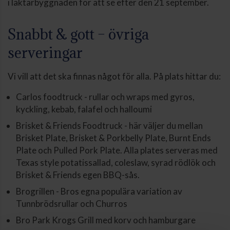
i läktarbyggnaden för att se efter den 21 september.
Snabbt & gott – övriga
serveringar
Vi vill att det ska finnas något för alla. På plats hittar du:
Carlos foodtruck - rullar och wraps med gyros,
kyckling, kebab, falafel och halloumi
Brisket & Friends Foodtruck - här väljer du mellan
Brisket Plate, Brisket & Porkbelly Plate, Burnt Ends
Plate och Pulled Pork Plate. Alla plates serveras med
Texas style potatissallad, coleslaw, syrad rödlök och
Brisket & Friends egen BBQ-sås.
Brogrillen - Bros egna populära variation av
Tunnbrödsrullar och Churros
Bro Park Krogs Grill med korv och hamburgare