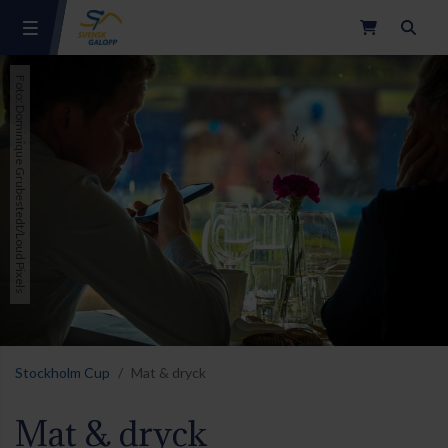
Sök
Foto: Dominique Grubestedt/Loud Pixels
Stockholm Cup
Mat & dryck
Mat & dryck