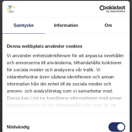
Kaféet i läktarbyggnaden där allt finns för den
fikasugna
Sigtuna Glass serverar glass i stora lass
Samtycke
Information
Om
Racing Pub i läktarbyggnaden med god dryck
Denna webbplats använder cookies
Vi använder enhetsidentifierare för att anpassa innehållet
och annonserna till användarna, tillhandahålla funktioner
Fler sidor om Stockholm Cup
för sociala medier och analysera vår trafik. Vi
vidarebefordrar även sådana identifierare och annan
information från din enhet till de sociala medier och
annons- och analysföretag som vi samarbetar med.
Besöksinformation
Dessa kan i sin tur kombinera informationen med annan
Välkommen till årets stora
information som du har tillhandahållit eller som de har
galoppfest på Bro Park! Här
samlat in när du har använt deras tjänster.
hittar du allt du behöver veta för
Samtyckesval
att planera din dag – från
Nödvändig
biljetter och program till mat,