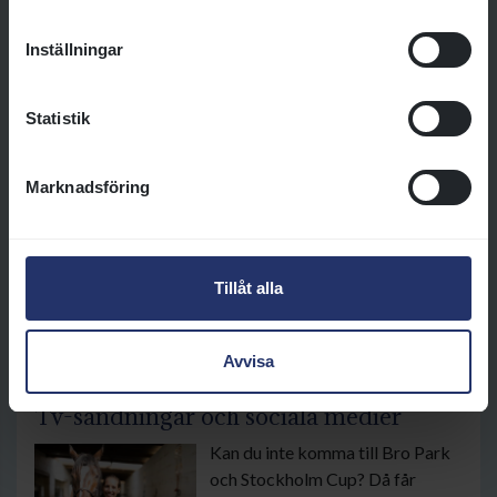
aktiviteter och praktiska tips.
Inställningar
Läs mer
Statistik
Om Stockholm Cup
Stockholm Cup-dagen är
Marknadsföring
Sveriges största tävlingsdag
inom galopp och avgörs
söndagen den 21 september
2025 på galoppbanan Bro Park i
Tillåt alla
Upplands-Bro.
Läs mer
Avvisa
Tv-sändningar och sociala medier
Kan du inte komma till Bro Park
och Stockholm Cup? Då får