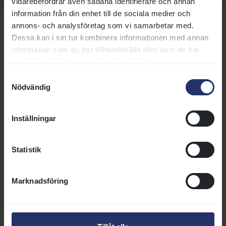
vidarebefordrar även sådana identifierare och annan
information från din enhet till de sociala medier och
annons- och analysföretag som vi samarbetar med.
Dessa kan i sin tur kombinera informationen med annan
information som du har tillhandahållit eller som de har
Fler sidor om registrering av
samlat in när du har använt deras tjänster.
häst
Samtyckesval
Nödvändig
Aktuella inregistreringar
Inställningar
Svensk Galopp publicerar
aktuella registreringar av bland
Statistik
annat försäljningar, registrerade
föl, importer, exporter och nya
Marknadsföring
licenser. På den här sidan kan du
läsa och ladda ner en
sammanställning av
inregistreringar och licenser.