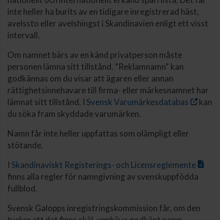
inte heller ha burits av en tidigare inregistrerad häst,
avelssto eller avelshingst i Skandinavien enligt ett visst
intervall.
Om namnet bärs av en känd privatperson måste
personen lämna sitt tillstånd. ”Reklamnamn” kan
godkännas om du visar att ägaren eller annan
rättighetsinnehavare till firma- eller märkesnamnet har
lämnat sitt tillstånd. I
Svensk Varumärkesdatabas
kan
du söka fram skyddade varumärken.
Namn får inte heller uppfattas som olämpligt eller
stötande.
I
Skandinaviskt Registerings- och Licensreglemente
finns alla regler för namngivning av svenskuppfödda
fullblod.
Svensk Galopps inregistringskommission får, om den
tycker att det finns skäl, upphäva godkänt namn.