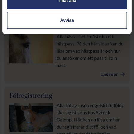
Tillåt alla
Läs mer
Avvisa
Hästpass
Alla hästar i EU måste ha ett
hästpass. På den här sidan kan du
läsa om vad hästpass är och hur
du ansöker om ett pass till din
häst.
Läs mer
Fölregistrering
Alla föl av rasen engelskt fullblod
ska registreras hos Svensk
Galopp. Här kan du läsa om hur
du registrerar ditt föl och vad
som gäller om fölet är fött