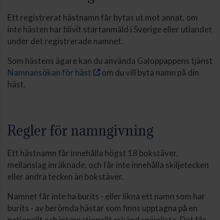
Ett registrerat hästnamn får bytas ut mot annat, om
inte hästen har blivit startanmäld i Sverige eller utlandet
under det registrerade namnet.
Som hästens ägare kan du använda Galoppappens tjänst
Namnansökan för häst
om du vill byta namn på din
häst.
Regler för namngivning
Ett hästnamn får innehålla högst 18 bokstäver,
mellanslag inräknade, och får inte innehålla skiljetecken
eller andra tecken än bokstäver.
Namnet får inte ha burits - eller likna ett namn som har
burits - av berömda hästar som finns upptagna på en
nationellt och internationellt erkänd spärrlista. Det får