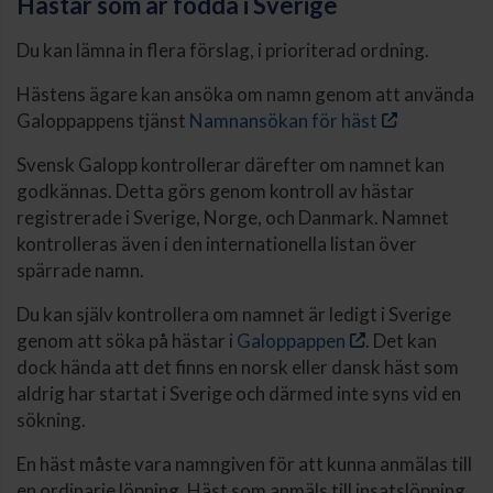
Hästar som är födda i Sverige
Du kan lämna in flera förslag, i prioriterad ordning.
Hästens ägare kan ansöka om namn genom att använda
Galoppappens tjänst
Namnansökan för häst
Svensk Galopp kontrollerar därefter om namnet kan
godkännas. Detta görs genom kontroll av hästar
registrerade i Sverige, Norge, och Danmark. Namnet
kontrolleras även i den internationella listan över
spärrade namn.
Du kan själv kontrollera om namnet är ledigt i Sverige
genom att söka på hästar i
Galoppappen
. Det kan
dock hända att det finns en norsk eller dansk häst som
aldrig har startat i Sverige och därmed inte syns vid en
sökning.
En häst måste vara namngiven för att kunna anmälas till
en ordinarie löpning. Häst som anmäls till insatslöpning