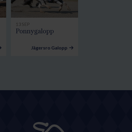
13 SEP
Ponnygalopp
Jägersro Galopp