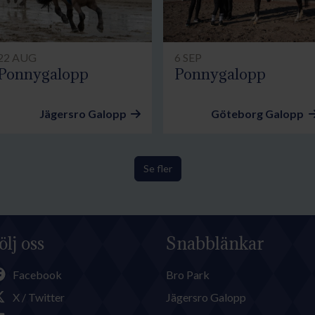
22 AUG
6 SEP
Ponnygalopp
Ponnygalopp
Jägersro Galopp
Göteborg Galopp
Se fler
ölj oss
Snabblänkar
Facebook
Bro Park
X / Twitter
Jägersro Galopp