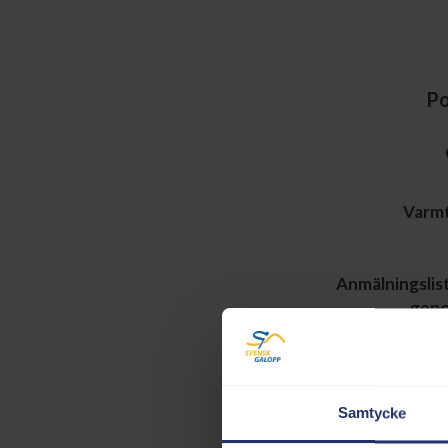
Po
Varmt
Anmälningslist
genom
Informatio
Samtycke