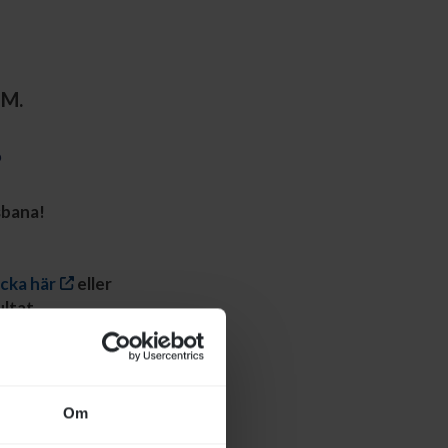
SM.
p
sbana!
cka här
eller
ultat.
k och vilka
Om