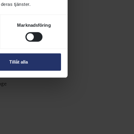
deras tjänster.
är bindande.
Marknadsföring
ande
 + avgiften vid
vid levande föl
Tillåt alla
pge