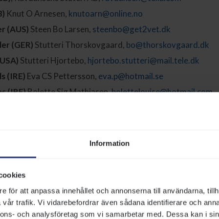
B)
Knut O Arnesen,
knutoarn@online.no
er (AUS)
Steen Bo Larsen,
steenbo@get2vet.dk
ler (GER)
Stutteri Thorskovgaard,
bo@thorskovgaard.dk
(USA)
Stutteri Hjortebo,
hjortebo.stutteri@mail.tele.dk
s (IRE)
Eva CS Pettersson,
eva.p@hotmail.se
s (IRE)
Bolette Sig Mathiasen,
bolettelouise@hotmail.com
GER)
Andreas Lydow,
andreaslydow@gmail.com
, Rävdansens Stuteri AB,
ravdansen@telia.com
tion (SWE)
Eva CS Pettersson,
eva.p@hotmail.se
Information
GB)
Gestüt Lünzen.
https://www.gestuet-
n/deckhengste/waldgeist
,
info@gestuet-luenzen.de
cookies
IRE)
York Stutteri,
www.york.dk
,
ae@york.dk
e för att anpassa innehållet och annonserna till användarna, tillh
vår trafik. Vi vidarebefordrar även sådana identifierare och anna
nnons- och analysföretag som vi samarbetar med. Dessa kan i sin