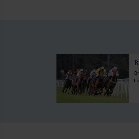
B
Br
hi