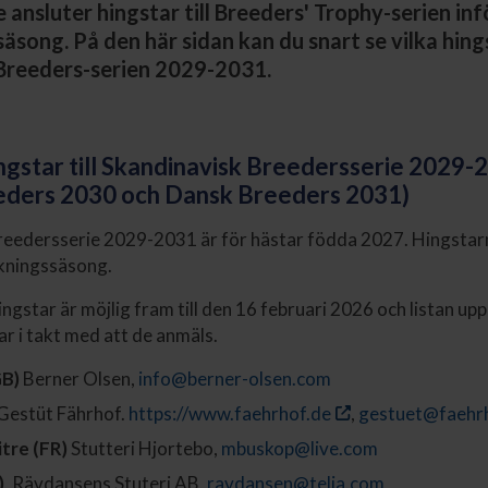
 ansluter hingstar till Breeders' Trophy-serien inf
äsong. På den här sidan kan du snart se vilka hing
l Breeders-serien 2029-2031.
ngstar till Skandinavisk Breedersserie 2029-
eders 2030 och Dansk Breeders 2031)
reedersserie 2029-2031 är för hästar födda 2027. Hingstarn
kningssäsong.
ingstar är möjlig fram till den 16 februari 2026 och listan u
ar i takt med att de anmäls.
GB)
Berner Olsen,
info@berner-olsen.com
Gestüt Fährhof.
https://www.faehrhof.de
,
gestuet@faehr
tre (FR)
Stutteri Hjortebo,
mbuskop@live.com
)
, Rävdansens Stuteri AB,
ravdansen@telia.com