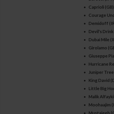
Caprioli (GB)
Courage Und
Demidoff (I
Devil's Drink
Dubai Mile (I
Girolamo (G
Giuseppe Pia
Hurricane Re
Juniper Tree
King David (
Little Big Ho
Malik Alfayki
Moohaajim (
Mustajeeb (