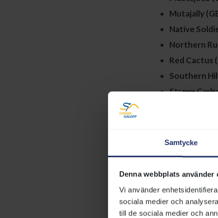
Mutajally (G
Native Soldi
Northern Ru
Red Cactus 
Southern Hill
Stroxx Carlra
Stureplan (
Swipe (USA)
Uppercut Ac
Samtycke
Waldgeist (
luenzen.de/e
Denna webbplats använder 
Wentworth (
Vi använder enhetsidentifierar
sociala medier och analysera 
till de sociala medier och a