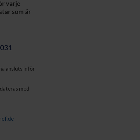
ör varje
star som är
2031
a ansluts inför
ppdateras med
hof.de