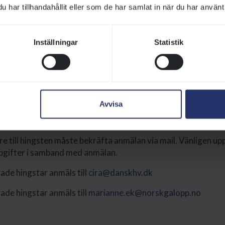
er du din hingst
har tillhandahållit eller som de har samlat in när du har använt 
uts innan betäckningssäsongen inleds. Anmälan av hingsten 
Inställningar
Statistik
att anmäla sin hingst är betäckningsavgiften för den komm
ngen. Avgiften är alltså den totala summan av språngavgift
ktighet eller den totala summan av språngavgift + avgiften 
pris är 5 000 kronor exkl. moms.
Avvisa
nerade i Sverige eller utanför Skandinavien anmäls till
alopp.se
re till hingsten måste bekräfta anmälan via mail. Vänligen up
pgifter i samband med anmälan.
de hingstar anmäls till
cira@danskhv.dk
de hingstar anmäls till
marianne.ek@norskgalopp.no