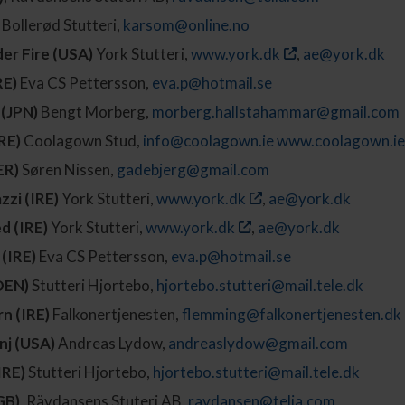
Bollerød Stutteri,
karsom@online.no
er Fire (USA)
York Stutteri,
www.york.dk
,
ae@york.dk
RE)
Eva CS Pettersson,
eva.p@hotmail.se
 (JPN)
Bengt Morberg,
morberg.hallstahammar@gmail.com
RE)
Coolagown Stud,
info@coolagown.ie
www.coolagown.ie
ER)
Søren Nissen,
gadebjerg@gmail.com
zzi (IRE)
York Stutteri,
www.york.dk
,
ae@york.dk
d (IRE)
York Stutteri,
www.york.dk
,
ae@york.dk
 (IRE)
Eva CS Pettersson,
eva.p@hotmail.se
DEN)
Stutteri Hjortebo,
hjortebo.stutteri@mail.tele.dk
rn (IRE)
Falkonertjenesten,
flemming@falkonertjenesten.dk
nj (USA)
Andreas Lydow,
andreaslydow@gmail.com
IRE)
Stutteri Hjortebo,
hjortebo.stutteri@mail.tele.dk
GB)
, Rävdansens Stuteri AB,
ravdansen@telia.com