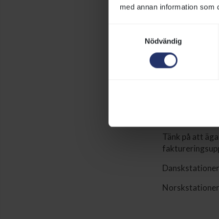
Så anslut
med annan information som du 
Samtyckesval
Hingstarna ansl
Nödvändig
Kostnaden för 
betäckningssäso
konstaterad drä
+ moms. Lägsta 
Hingstar statio
sport@svenskg
Tänk på att äga
faktureringsup
Danskstationera
Norskstationera