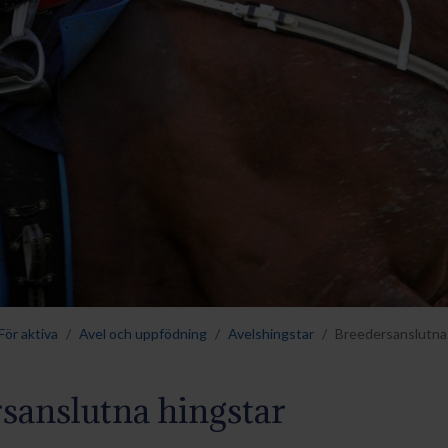
För aktiva
Avel och uppfödning
Avelshingstar
Breedersanslutna
sanslutna hingstar