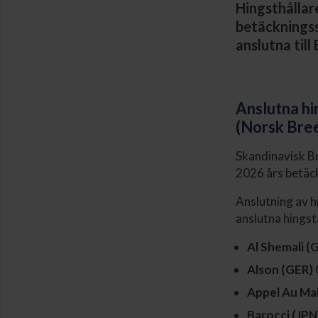
Hingsthållare
betäckningss
anslutna til
Anslutna hi
(Norsk Bre
Skandinavisk B
2026 års betäc
Anslutning av h
anslutna hingst
Al Shemali (
Alson (GER)
Appel Au Mai
Barocci (JPN