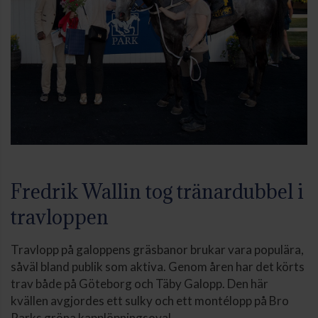
Fredrik Wallin tog tränardubbel i
travloppen
Travlopp på galoppens gräsbanor brukar vara populära,
såväl bland publik som aktiva. Genom åren har det körts
trav både på Göteborg och Täby Galopp. Den här
kvällen avgjordes ett sulky och ett montélopp på Bro
Parks gröna kapplöpningsoval.