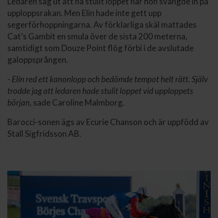
Ledaren såg ut att ha stulit loppet när hon svängde in på
upploppsrakan. Men Elin hade inte gett upp
segerförhoppningarna. Av förklarliga skäl mattades
Cat’s Gambit en smula över de sista 200 meterna,
samtidigt som Douze Point flög förbi i de avslutade
galoppsprången.
-
Elin red ett kanonlopp och bedömde tempot helt rätt. Själv
trodde jag att ledaren hade stulit loppet vid upploppets
början
, sade Caroline Malmborg.
Barocci-sonen ägs av Ecurie Chanson och är uppfödd av
Stall Sigfridsson AB.