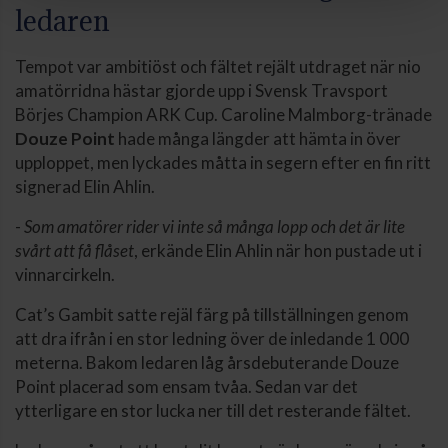
ledaren
Tempot var ambitiöst och fältet rejält utdraget när nio
amatörridna hästar gjorde upp i Svensk Travsport
Börjes Champion ARK Cup. Caroline Malmborg-tränade
Douze Point
hade många längder att hämta in över
upploppet, men lyckades måtta in segern efter en fin ritt
signerad Elin Ahlin.
-
Som amatörer rider vi inte så många lopp och det är lite
svårt att få flåset
, erkände Elin Ahlin när hon pustade ut i
vinnarcirkeln.
Cat’s Gambit satte rejäl färg på tillställningen genom
att dra ifrån i en stor ledning över de inledande 1 000
meterna. Bakom ledaren låg årsdebuterande Douze
Point placerad som ensam tvåa. Sedan var det
ytterligare en stor lucka ner till det resterande fältet.