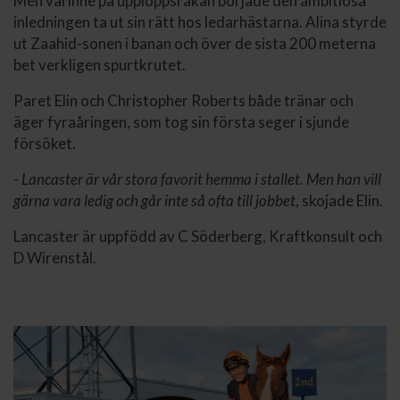
Men väl inne på upploppsrakan började den ambitiösa
inledningen ta ut sin rätt hos ledarhästarna. Alina styrde
ut Zaahid-sonen i banan och över de sista 200 meterna
bet verkligen spurtkrutet.
Paret Elin och Christopher Roberts både tränar och
äger fyraåringen, som tog sin första seger i sjunde
försöket.
-
Lancaster är vår stora favorit hemma i stallet. Men han vill
gärna vara ledig och går inte så ofta till jobbet
, skojade Elin.
Lancaster är uppfödd av C Söderberg, Kraftkonsult och
D Wirenstål.