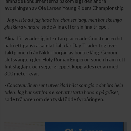
lämnade konkurrenterna bakom sig i den andra
avdelningen av Ole Larsen Young Riders Championship.
-
Jag visste att jag hade bra chanser idag, men kanske inga
glasklara vinnare
, sade Alina efter sin fina trippel.
Alina förivrade sig inte utan placerade Cousteau en bit
bak i ett ganska samlat fält där Day Trader tog över
taktpinnen från Nikki i början av bortre lång. Genom
slutsvängen gled Holy Roman Emperor-sonen fram i ett
fint slagläge och segergreppet kopplades redan med
300 meter kvar.
-
Cousteau är en sent utvecklad häst som gjort det bra hela
tiden. Jag har sett fram emot att starta honom på gräset
,
sade tränaren om den tyskfödde fyraåringen.