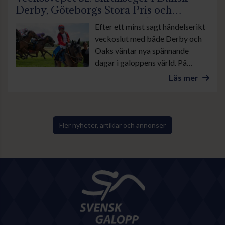
Derby, Göteborgs Stora Pris och
suverän insats av Lamborghini BF
Efter ett minst sagt händelserikt
veckoslut med både Derby och
Oaks väntar nya spännande
dagar i galoppens värld. På
onsdag är det lunchgalopp på
Läs mer
Bro Park. Övrevoll tävlar som
vanligt torsdag kväll och på
lördag galopperas det i danska
Ålborg. Sedan avslutas veckan
Fler nyheter, artiklar och annonser
med årets stora familjedag på
Göteborg Galopp med bland
annat Göteborgs Stora Pris.