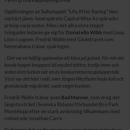
Upplösningen av Sulkyloppet ”Life After Racing” blev
oerhört jämn. Innerspårets Capitol Wise As spårade i
princip varje meter. Men i det allra sista steget
tvingades ledaren ge sig för
Donatello Wibb
med Linus
Lönn i vagnen. Fredrik Wallin med Gävletravet som
hemmabana tränar sjuåringen.
-
Det var en häftig upplevelse att köra på gräset. För min del
kunde loppet knappast bli mycket bättre; tredje inner och
sedan kom luckan när en av konkurrenterna galopperade.
Visst var det hårt i mål, men Jörgen Westholm hade koll och
gratulerade mig direkt
, sade segerkusken.
Fredrik Wallin tränar även
Bad Manner
, som drog det
längsta strået i Svenska Ridsportförbundet Bro Park
Montélopp efter en stark avslutning tillsammans med
rutinerade Jonathan Carre.
Sjuåringen fick en fin smygresa strax bakom ledarduon