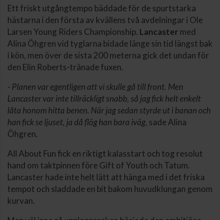
Ett friskt utgångtempo bäddade för de spurtstarka
hästarna i den första av kvällens två avdelningar i Ole
Larsen Young Riders Championship.
Lancaster
med
Alina Öhgren vid tyglarna bidade länge sin tid längst bak
i kön, men över de sista 200 meterna gick det undan för
den Elin Roberts-tränade fuxen.
-
Planen var egentligen att vi skulle gå till front. Men
Lancaster var inte tillräckligt snabb, så jag fick helt enkelt
låta honom hitta benen. När jag sedan styrde ut i banan och
han fick se ljuset, ja då flög han bara iväg
, sade Alina
Öhgren.
All About Fun fick en riktigt kalasstart och tog resolut
hand om taktpinnen före Gift of Youth och Tatum.
Lancaster hade inte helt lätt att hänga med i det friska
tempot och sladdade en bit bakom huvudklungan genom
kurvan.