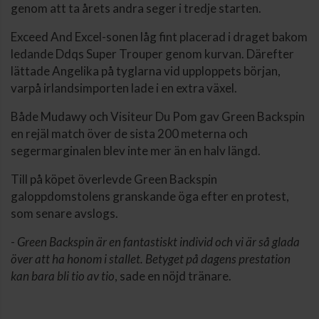
genom att ta årets andra seger i tredje starten.
Exceed And Excel-sonen låg fint placerad i draget bakom
ledande Ddqs Super Trouper genom kurvan. Därefter
lättade Angelika på tyglarna vid upploppets början,
varpå irlandsimporten lade i en extra växel.
Både Mudawy och Visiteur Du Pom gav Green Backspin
en rejäl match över de sista 200 meterna och
segermarginalen blev inte mer än en halv längd.
Till på köpet överlevde Green Backspin
galoppdomstolens granskande öga efter en protest,
som senare avslogs.
-
Green Backspin är en fantastiskt individ och vi är så glada
över att ha honom i stallet. Betyget på dagens prestation
kan bara bli tio av tio
, sade en nöjd tränare.