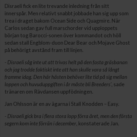
Disraeli fick en lite trevande inledning från sitt
innerspår. Men relativt snabbt jobbade han sig upp som
trea i draget bakom Ocean Side och Quagmire. När
Carlos sedan gav full marschorder vid upploppets
början tog Barocci-sonen över kommandot och höll
sedan stall Engblom-duon Dear Bear och Mojave Ghost
på behörigt avstånd fram till linjen.
-
Disraeli såg inte ut att trivas helt på den fasta gräsbanan
och jag trodde faktiskt inte att han skulle vara så långt
framme idag. Den här hästen behöver lite tid på sig mellan
loppen och huvuduppgiften i år måste bli Breeders’
, sade
tränaren om Rävdansen uppfödningen.
Jan Ohlsson är en av ägarna i Stall Knodden – Easy.
-
Disraeli gick bra i flera stora lopp förra året, men den första
segern kom inte förrän i december
, konstaterade Jan.