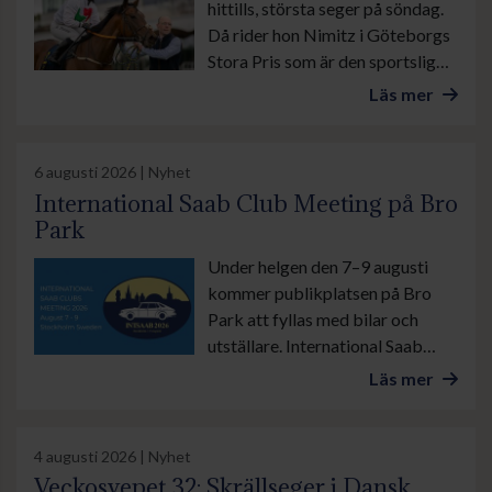
hittills, största seger på söndag.
Då rider hon Nimitz i Göteborgs
Stora Pris som är den sportsliga
höjdpunkten under banans stora
Läs mer
familjedag.
6 augusti 2026 | Nyhet
International Saab Club Meeting på Bro
Park
Under helgen den 7–9 augusti
kommer publikplatsen på Bro
Park att fyllas med bilar och
utställare. International Saab
Club Meeting lockar
Läs mer
motorentusiaster från när och
fjärran. Arrangören räknar med
stor publiktillströmning.
4 augusti 2026 | Nyhet
Veckosvepet 32: Skrällseger i Dansk