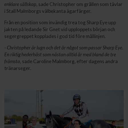
enklare sällskap
, sade Christopher om grållen som tävlar
i Stall Malmborgs välbekanta ägarfärger.
Från en position som invändig trea tog Sharp Eye upp
jakten på ledande Sir Gnet vid upploppets början och
segergreppet kopplades i god tid före mållinjen.
-
Christopher är lugn och det är något som passar Sharp Eye.
En riktig hederhäst som nästan alltid är med bland de tre
främsta
, sade Caroline Malmborg, efter dagens andra
tränarseger.