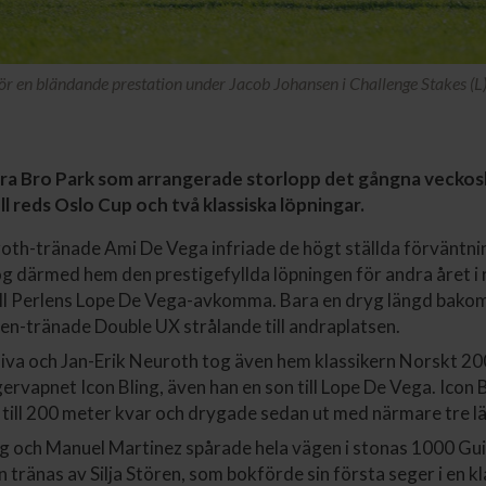
ör en bländande prestation under Jacob Johansen i Challenge Stakes (L)
ara Bro Park som arrangerade storlopp det gångna veckos
l reds Oslo Cup och två klassiska löpningar.
oth-tränade Ami De Vega infriade de högt ställda förväntni
og därmed hem den prestigefyllda löpningen för andra året i
all Perlens Lope De Vega-avkomma. Bara en dryg längd bakom
en-tränade Double UX strålande till andraplatsen.
iva och Jan-Erik Neuroth tog även hem klassikern Norskt 20
ervapnet Icon Bling, även han en son till Lope De Vega. Icon
till 200 meter kvar och drygade sedan ut med närmare tre l
g och Manuel Martinez spårade hela vägen i stonas 1000 Guin
tränas av Silja Stören, som bokförde sin första seger i en kl