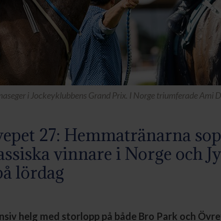
seger i Jockeyklubbens Grand Prix. I Norge triumferade Ami De
vepet 27: Hemmatränarna so
lassiska vinnare i Norge och J
å lördag
ensiv helg med storlopp på både Bro Park och Övre