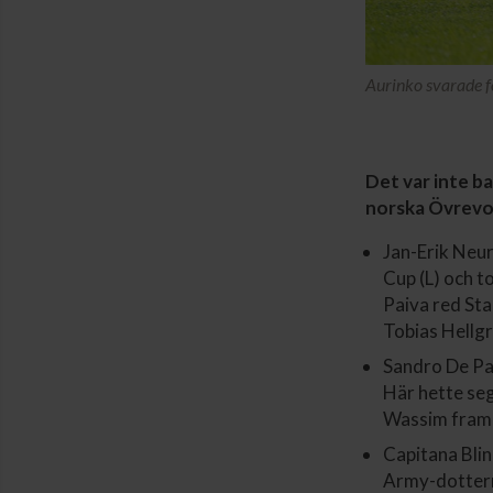
Aurinko svarade f
Det var inte b
norska Övrevol
Jan-Erik Neur
Cup (L) och t
Paiva red St
Tobias Hellgr
Sandro De Pa
Här hette seg
Wassim fram 
Capitana Blin
Army-dottern 