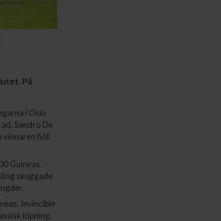
.
lutet. På
ngarna i Oslo
 rad. Sandro De
 vinnaren höll
00 Guineas.
 Bling skuggade
ängder.
eas. Invincible
assisk löpning.