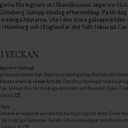
arna lite lugnare ut i Skandinavien. Jägersro täv
Göteborg Galopp söndag eftermiddag. På lördag 
 treåriga hästarna. Ute i den stora galoppvärlden
 i Hamburg och i England är det fullt fokus på Cora
 I VECKAN
 Jägersro Galopp
a temperaturer har Jägersros lunchgalopp flyttats till förm
örsta start är redan kl 9.00.
Det åtta löpningar starka pr
Kay Jensen Pris för treåriga sprinters och Svenskt Oaks Trial
ndariet
]
Århus
sbane arrangerar sin största tävlingsdag för året. Givet 
de treåriga hästarna. Totalt rids nio löpningar och första sta
b-aarhus.dk
]