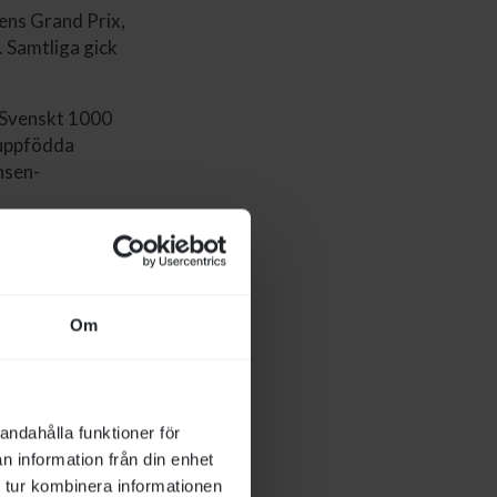
ens Grand Prix,
 Samtliga gick
 Svenskt 1000
nuppfödda
nsen-
med Jacob
).
spen Hill
seger sedan
Om
ftprovet
igen från
andahålla funktioner för
Hedman red den
n information från din enhet
l mål.
 tur kombinera informationen