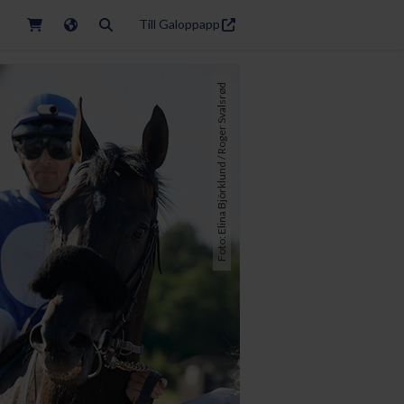
Till Galoppapp
Foto: Elina Björklund / Roger Svalsrød