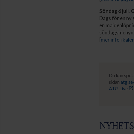
Söndag 6 juli,
Dags för en ny
en maidenlöpnin
söndagsmenyn
[
mer info i kale
Du kan spel
sidan
atg.se
ATG Live
NYHETS