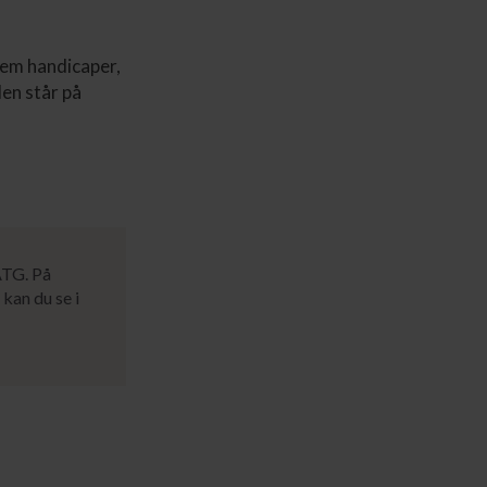
Fem handicaper,
en står på
ATG. På
kan du se i