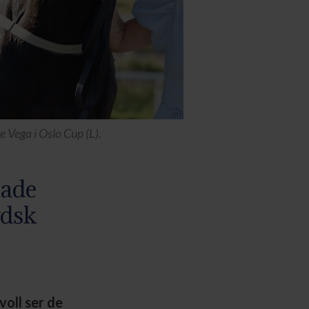
 Vega i Oslo Cup (L).
pade
ydsk
voll ser de