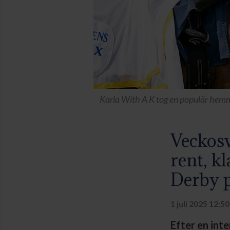
Karla With A K tog en populär hemma
Veckos
rent, k
Derby p
1 juli 2025 12:50
Efter en int