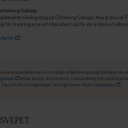
 Göteborg Galopp
 spännande tävlingsdag på Göteborg Galopps fina gräsoval. 
g för treåringarna och Macallan Cup för de arabiska fullblod
.
ndariet
]
a på alla skandinaviska och många utländska galopptävlingar hos 
/galopp
hittar du mer information. Livesändning från tävlingarna 
. Tips till alla tävlingsdagar i Sverige finner du på
Galopptips
.
SVEPET