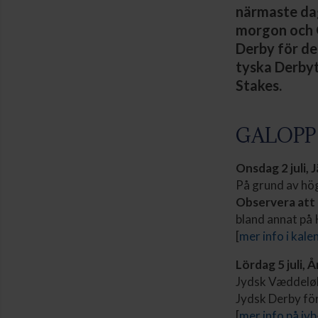
närmaste dag
morgon och 
Derby för de
tyska Derbyt
Stakes.
GALOPP
Onsdag 2 juli,
På grund av hög
Observera att f
bland annat på 
[
mer info i kale
Lördag 5 juli, 
Jydsk Væddeløb
Jydsk Derby för 
[
mer info på jv