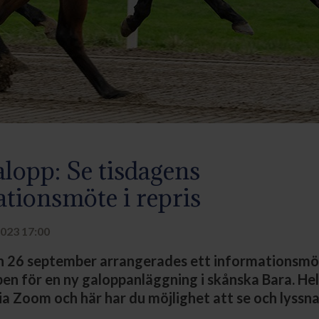
lopp: Se tisdagens
tionsmöte i repris
023 17:00
n 26 september arrangerades ett informationsm
en för en ny galoppanläggning i skånska Bara. He
ia Zoom och här har du möjlighet att se och lyssna