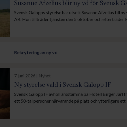
Susanne Afzelius blir ny vd för Svensk G
Svensk Galopps styrelse har utsett Susanne Afzelius till n
AB. Hon tillträder tjänsten den 5 oktober och efterträder 
efter ungefär två år som vd har tagit över som styrelseord
Galopp.
Rekrytering av ny vd
7 juni 2026 | Nyhet
Ny styrelse vald i Svensk Galopp IF
Svensk Galopp IF avhöll årsstämma på Hotell Birger Jarl f
ett 50-tal personer närvarande på plats och ytterligare ett
digital distans. Förutom de 35 fullmäktigeledamöterna del
avgående styrelsen samt representanter för valberedning 
ekonomifunktioner.