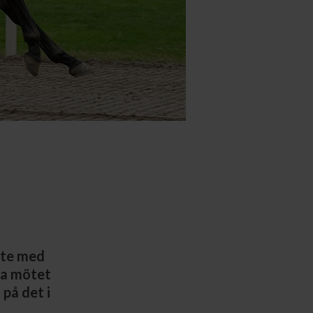
öte med
la mötet
 på det i