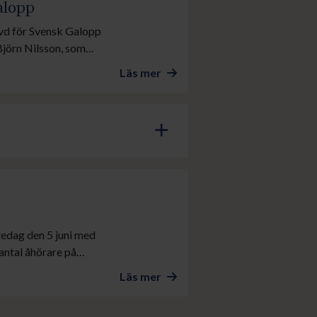
alopp
y vd för Svensk Galopp
Björn Nilsson, som
förande i Svensk
Läs mer
add
redag den 5 juni med
 antal åhörare på
tog även delar av den
Läs mer
och