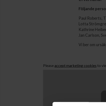
Följande perso
Paul Roberts, 
Lotta Strömgr
Kathrine Heibe
Jan Carlson, S
Vi ber om ursäk
Please
accept marketing cookies
to vi