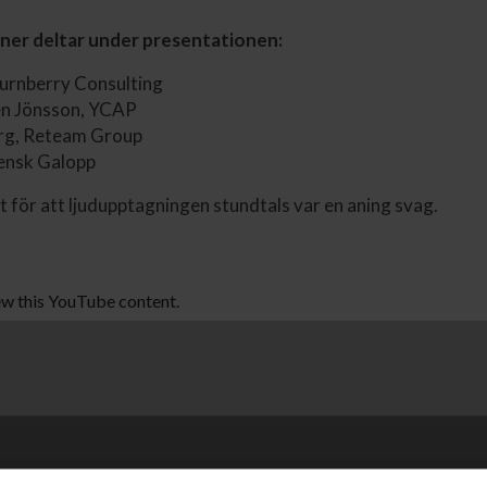
ner deltar under presentationen:
Turnberry Consulting
en Jönsson, YCAP
rg, Reteam Group
vensk Galopp
t för att ljudupptagningen stundtals var en aning svag.
ew this YouTube content.