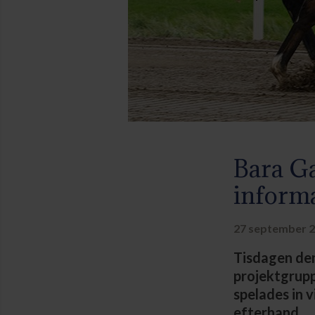
Bara Ga
informa
27 september 2
Tisdagen de
projektgrupp
spelades in v
efterhand.