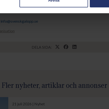
Avvisa
023 17:00
info@svenskgalopp.se
nisation
DELA SIDA:
Fler nyheter, artiklar och annonser
21 juli 2026 | Nyhet