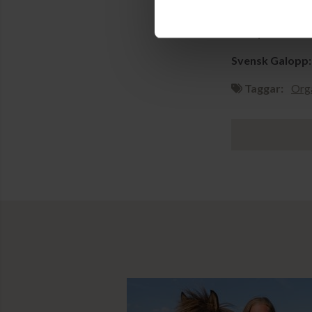
27 september 2
Svensk Galopp:
Taggar:
Orga