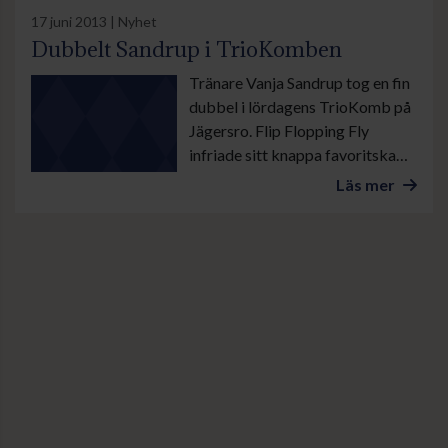
till mål.
17 juni 2013 | Nyhet
Dubbelt Sandrup i TrioKomben
Tränare Vanja Sandrup tog en fin
dubbel i lördagens TrioKomb på
Jägersro. Flip Flopping Fly
infriade sitt knappa favoritskap
genom att spåra hela vägen för
Läs mer
Shane Karlsson. Stallkompisen
Moon Life avslutade fint som
tvåa.