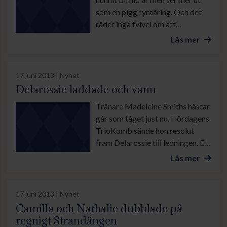
halvlängden bakom över linjen.
som en pigg fyraåring. Och det
råder inga tvivel om att
löpgnistan fortfarande är stark. I
Läs mer
fredags kväll tog den lille fuxen
sin andra raka triumf. Precis som
vid segern för tre veckor sedan
17 juni 2013 | Nyhet
var det lärlingen Valmir De
Delarossie laddade och vann
Azeredo som skötte tyglarna.
Tränare Madeleine Smiths hästar
går som tåget just nu. I lördagens
TrioKomb sände hon resolut
fram Delarossie till ledningen. En
framgångsrik taktik skulle det
Läs mer
visa sig. Englandsimporten
spårade i stort sett hela vägen
och ordnade ägarparet Lena och
17 juni 2013 | Nyhet
Esa Ekmans första seger som
Camilla och Nathalie dubblade på
galopphästägare.
regnigt Strandängen