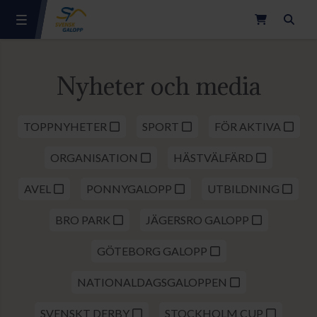
Sök
Nyheter och media
TOPPNYHETER
SPORT
FÖR AKTIVA
ORGANISATION
HÄSTVÄLFÄRD
AVEL
PONNYGALOPP
UTBILDNING
BRO PARK
JÄGERSRO GALOPP
GÖTEBORG GALOPP
NATIONALDAGSGALOPPEN
SVENSKT DERBY
STOCKHOLM CUP