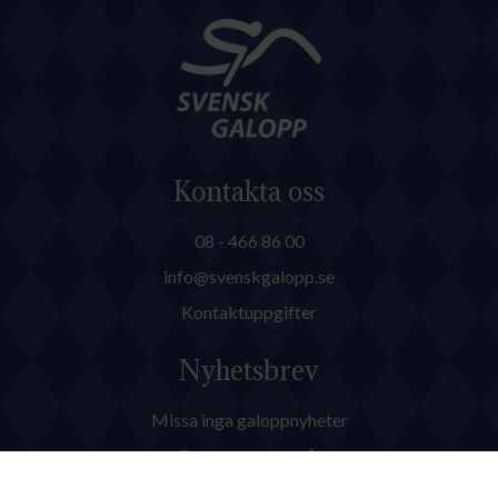
Kontakta oss
08 - 466 86 00
info@svenskgalopp.se
Kontaktuppgifter
Nyhetsbrev
Missa inga galoppnyheter
Prenumerera