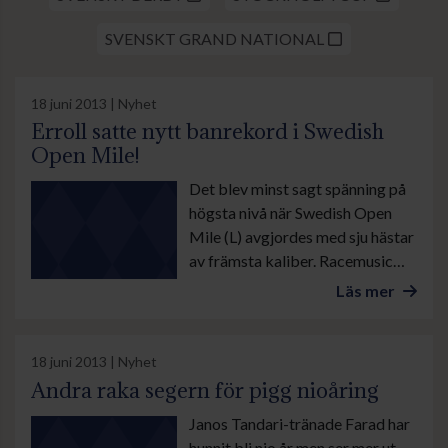
SVENSKT GRAND NATIONAL
18 juni 2013 | Nyhet
Erroll satte nytt banrekord i Swedish
Open Mile!
Det blev minst sagt spänning på
högsta nivå när Swedish Open
Mile (L) avgjordes med sju hästar
av främsta kaliber. Racemusic
HB:s Erroll visade åter sin klass
Läs mer
genom att tillsammans med
Leonard Rios springa ifrån ett
välmeriterat fält och segra på
18 juni 2013 | Nyhet
rekordtiden 1.34,8 på den lätta
Andra raka segern för pigg nioåring
gräsbanan, med Walzertraum
Janos Tandari-tränade Farad har
som raketspurtande tvåa, endast
hunnit bli nio år men ser mer ut