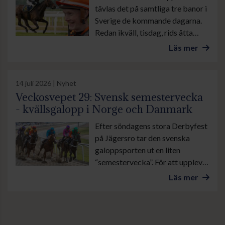
tävlas det på samtliga tre banor i
Sverige de kommande dagarna.
Redan ikväll, tisdag, rids åtta
löpningar på Bro Park. På
Läs mer
onsdagslunchen avgörs Ole
Larsen Young Riders
Championship på Jägersro.
14 juli 2026 | Nyhet
Sedan avslutar Göteborg Galopp
Veckosvepet 29: Svensk semestervecka
veckan. Det blir en fullspäckad
- kvällsgalopp i Norge och Danmark
söndag med både galopp och
Efter söndagens stora Derbyfest
trav.
på Jägersro tar den svenska
galoppsporten ut en liten
“semestervecka”. För att uppleva
galopp i Skandinavien får vi
Läs mer
istället rikta blickarna mot
Övrevoll och Klampenborg, som
tävlar torsdag och lördag kväll.