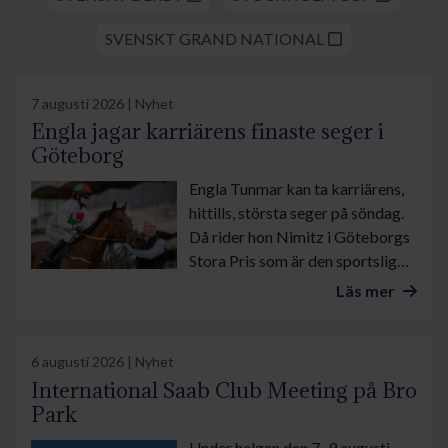
SVENSKT GRAND NATIONAL
7 augusti 2026 | Nyhet
Engla jagar karriärens finaste seger i
Göteborg
Engla Tunmar kan ta karriärens,
hittills, största seger på söndag.
Då rider hon Nimitz i Göteborgs
Stora Pris som är den sportsliga
höjdpunkten under banans stora
Läs mer
familjedag.
6 augusti 2026 | Nyhet
International Saab Club Meeting på Bro
Park
Under helgen den 7–9 augusti