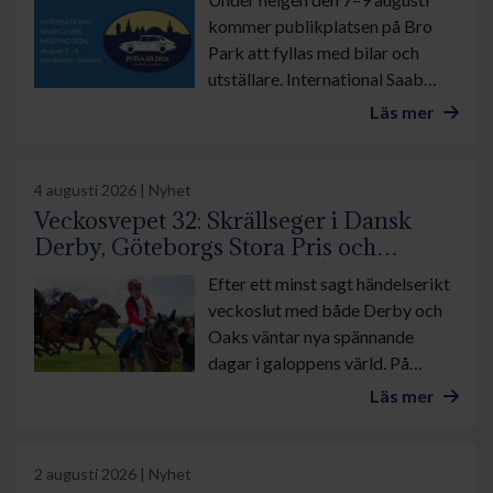
kommer publikplatsen på Bro
Park att fyllas med bilar och
utställare. International Saab
Club Meeting lockar
Läs mer
motorentusiaster från när och
fjärran. Arrangören räknar med
stor publiktillströmning.
4 augusti 2026 | Nyhet
Veckosvepet 32: Skrällseger i Dansk
Derby, Göteborgs Stora Pris och
suverän insats av Lamborghini BF
Efter ett minst sagt händelserikt
veckoslut med både Derby och
Oaks väntar nya spännande
dagar i galoppens värld. På
onsdag är det lunchgalopp på
Läs mer
Bro Park. Övrevoll tävlar som
vanligt torsdag kväll och på
lördag galopperas det i danska
2 augusti 2026 | Nyhet