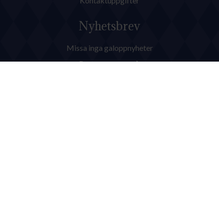
Kontaktuppgifter
Nyhetsbrev
Missa inga galoppnyheter
Prenumerera
Följ oss
Facebook
X / Twitter
LinkedIn
YouTube
Instagram
Snabblänkar