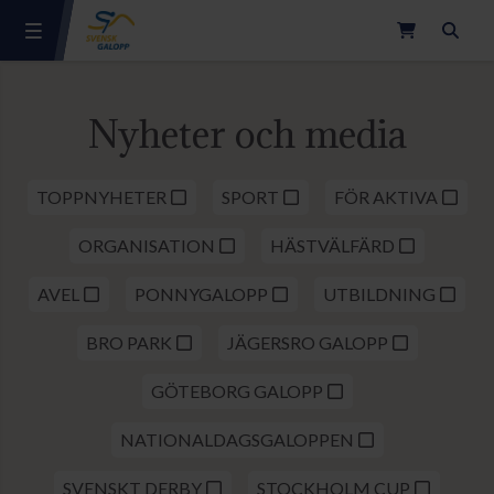
Sök
Nyheter och media
TOPPNYHETER
SPORT
FÖR AKTIVA
ORGANISATION
HÄSTVÄLFÄRD
AVEL
PONNYGALOPP
UTBILDNING
BRO PARK
JÄGERSRO GALOPP
GÖTEBORG GALOPP
NATIONALDAGSGALOPPEN
SVENSKT DERBY
STOCKHOLM CUP