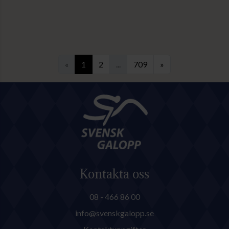
«
1
2
...
709
»
Kontakta oss
08 - 466 86 00
info@svenskgalopp.se