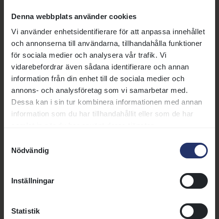
möts våra bästa treåriga ston i
Denna webbplats använder cookies
klassikern Svenskt Oaks på
23 juli 2026 | Annons
Vi använder enhetsidentifierare för att anpassa innehållet
Jägersro. I England arrangeras
Annons: Välstammad hingst för avel
och annonserna till användarna, tillhandahålla funktioner
Glorious Goodwood. Fredrik
El Guanche, högklassig sprinter
för sociala medier och analysera vår trafik. Vi
Reuterskiöld har anmält
med avelspotential
vidarebefordrar även sådana identifierare och annan
toppsprintern Lamborghini BF
fullblod/hästpolo.
information från din enhet till de sociala medier och
till en Grupp 2-löpning.
Banrekordhållare över 1 200
annons- och analysföretag som vi samarbetar med.
meter på Jägersro. Säljes p.g.a
Dessa kan i sin tur kombinera informationen med annan
Läs mer
ålder och skada.
information som du har tillhandahållit eller som de har
samlat in när du har använt deras tjänster.
22 juli 2026 | Nyhet
Samtyckesval
Nödvändig
Jacob Kvisla säkrade guldet i Ole
Larsen Young Riders Championship
Inställningar
Jacob Kvisla vann visserligen
inga av de tre finalomgångarna i
Ole Larsen Young Riders
Statistik
Championship på Jägersro på