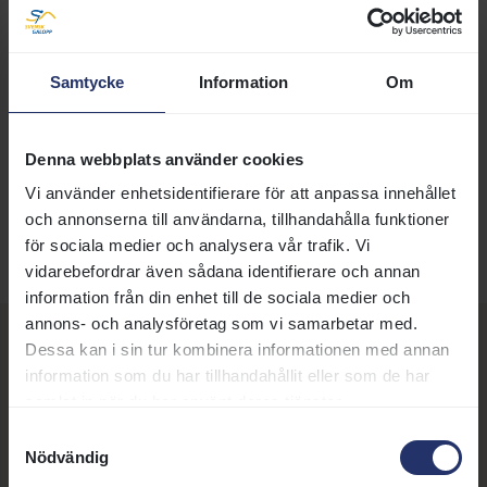
7 november 2021 09:25
Samtycke
Information
Om
Svensk Galopp:
info@svenskgalopp.se
Taggar:
Organisation
Denna webbplats använder cookies
Vi använder enhetsidentifierare för att anpassa innehållet
DELA SIDA:
och annonserna till användarna, tillhandahålla funktioner
för sociala medier och analysera vår trafik. Vi
vidarebefordrar även sådana identifierare och annan
information från din enhet till de sociala medier och
annons- och analysföretag som vi samarbetar med.
Dessa kan i sin tur kombinera informationen med annan
Fler nyheter, artiklar och
information som du har tillhandahållit eller som de har
annonser
samlat in när du har använt deras tjänster.
Samtyckesval
Nödvändig
21 juli 2026 | Nyhet