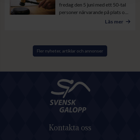
fredag den 5 juni med ett 50-tal
personer närvarande på plats och
ytterligare ett antal åhörare på
Läs mer
digital distans. Förutom de 35
fullmäktigeledamöterna deltog
även delar av den avgående
styrelsen samt representanter
Fler nyheter, artiklar och annonser
för valberedning och
ekonomifunktioner.
Kontakta oss