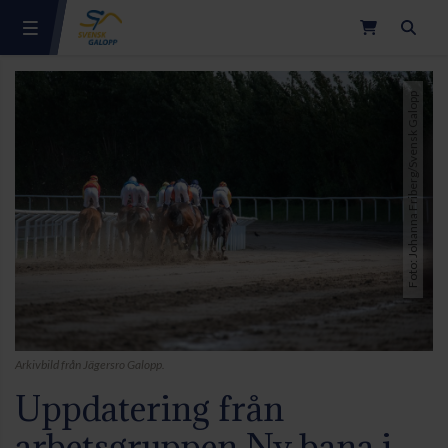
Sök
Foto: Johanna Friberg/Svensk Galopp
Arkivbild från Jägersro Galopp.
Uppdatering från
arbetsgruppen Ny bana i