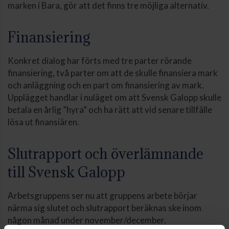
marken i Bara, gör att det finns tre möjliga alternativ.
Finansiering
Konkret dialog har förts med tre parter rörande
finansiering, två parter om att de skulle finansiera mark
och anläggning och en part om finansiering av mark.
Upplägget handlar i nuläget om att Svensk Galopp skulle
betala en årlig ”hyra” och ha rätt att vid senare tillfälle
lösa ut finansiären.
Slutrapport och överlämnande
till Svensk Galopp
Arbetsgruppens ser nu att gruppens arbete börjar
närma sig slutet och slutrapport beräknas ske inom
någon månad under november/december.