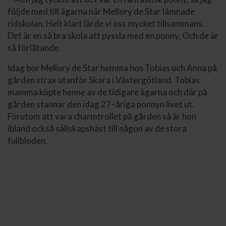
följde med till ägarna när Mellory de Star lämnade
ridskolan. Helt klart lärde vi oss mycket tillsammans.
Det är en så bra skola att pyssla med en ponny, Och de är
så förlåtande.
Idag bor Mellory de Star hemma hos Tobias och Anna på
gården strax utanför Skara i Västergötland. Tobias
mamma köpte henne av de tidigare ägarna och där på
gården stannar den idag 27–åriga ponnyn livet ut.
Förutom att vara charmtrollet på gården så är hon
ibland också sällskapshäst till någon av de stora
fullbloden.