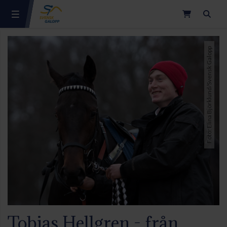
Sök
Foto: Elina Björklund/Svensk Galopp
Tobias Hellgren - från