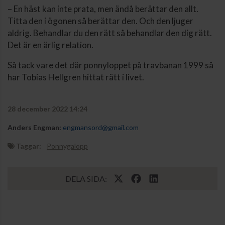
– En häst kan inte prata, men ändå berättar den allt.
Titta den i ögonen så berättar den. Och den ljuger
aldrig. Behandlar du den rätt så behandlar den dig rätt.
Det är en ärlig relation.
Så tack vare det där ponnyloppet på travbanan 1999 så
har Tobias Hellgren hittat rätt i livet.
28 december 2022 14:24
Anders Engman:
engmansord@gmail.com
Taggar:
Ponnygalopp
DELA SIDA: