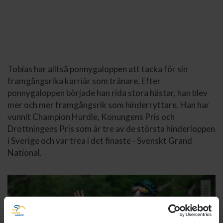
Tobias har alltså ponnygaloppen att tacka för sin
framgångsrika karriär som tränare. Efter
ponnygaloppen började han rida stora hästar, han blev
mer och mer framgångsrik som hinderryttare. Han har
vunnit Champion Hurdle, Konungens Pris och
Drottningens Pris som är tre av de största hinderloppen
i Sverige och var trea i det finaste - Svenskt Grand
National.