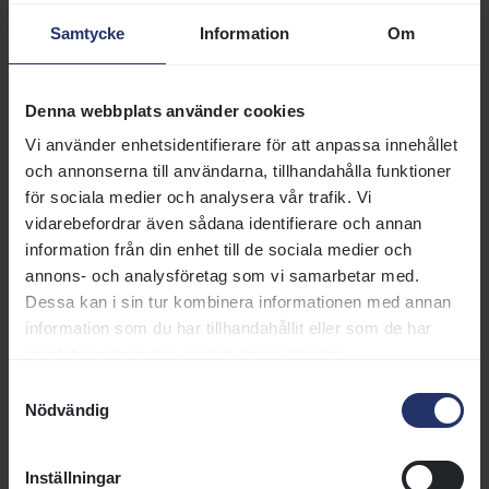
Foto: Stefan Olsson/Svensk Galopp
Samtycke
Information
Om
Denna webbplats använder cookies
Vi använder enhetsidentifierare för att anpassa innehållet
och annonserna till användarna, tillhandahålla funktioner
för sociala medier och analysera vår trafik. Vi
vidarebefordrar även sådana identifierare och annan
information från din enhet till de sociala medier och
Ägare Stefan Ratell tar emot Calvados och Tobias Hellgren efter
annons- och analysföretag som vi samarbetar med.
segern i Champion Hurdle på Strömsholm den 15 juni 2014.
Dessa kan i sin tur kombinera informationen med annan
information som du har tillhandahållit eller som de har
Tobias är en välväxt man och som 25-åring la han
samlat in när du har använt deras tjänster.
tävlingsstövlarna på hyllan och satsade på en
Samtyckesval
tränarkarriär. Där har han sakta men säkert byggt upp
Nödvändig
en framgångsrik träningsrörelse med mer än 20 hästar i
stallet.
Inställningar