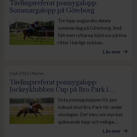
Tävlingsreferat ponnygalopp:
Sommargalopp på Göteborg
Tre lopp avgjordes denna
sommardag på Göteborg. Små
fält men ryttarna bjöd oss på fina
ritter i härligt solsken.
Läs mer
3 juli 2026 | Nyhet
Tävlingsreferat ponnygalopp:
Jockeyklubben Cup på Bro Park i
sommarhettan
Sista ponnygaloppen för juni
månad stod Bro Park för under
söndagen. Det blev sex mycket
spännande lopp och många
mycket fint pyntade ponnyer.
Läs mer