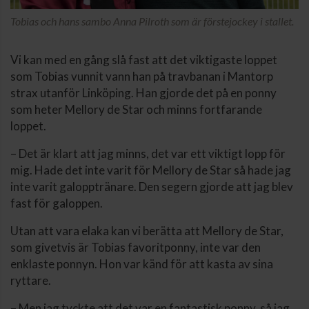
Tobias och hans sambo Anna Pilroth som är förstejockey i stallet.
Vi kan med en gång slå fast att det viktigaste loppet
som Tobias vunnit vann han på travbanan i Mantorp
strax utanför Linköping. Han gjorde det på en ponny
som heter Mellory de Star och minns fortfarande
loppet.
– Det är klart att jag minns, det var ett viktigt lopp för
mig. Hade det inte varit för Mellory de Star så hade jag
inte varit galopptränare. Den segern gjorde att jag blev
fast för galoppen.
Utan att vara elaka kan vi berätta att Mellory de Star,
som givetvis är Tobias favoritponny, inte var den
enklaste ponnyn. Hon var känd för att kasta av sina
ryttare.
– Men jag tyckte att det var en fantastisk ponny, så jag