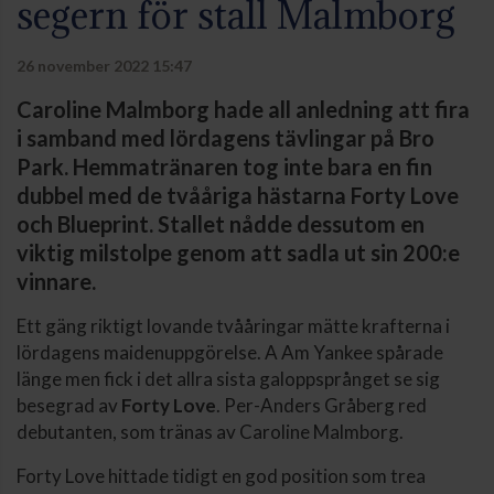
segern för stall Malmborg
26 november 2022 15:47
Caroline Malmborg hade all anledning att fira
i samband med lördagens tävlingar på Bro
Park. Hemmatränaren tog inte bara en fin
dubbel med de tvååriga hästarna Forty Love
och Blueprint. Stallet nådde dessutom en
viktig milstolpe genom att sadla ut sin 200:e
vinnare.
Ett gäng riktigt lovande tvååringar mätte krafterna i
lördagens maidenuppgörelse. A Am Yankee spårade
länge men fick i det allra sista galoppsprånget se sig
besegrad av
Forty Love
. Per-Anders Gråberg red
debutanten, som tränas av Caroline Malmborg.
Forty Love hittade tidigt en god position som trea