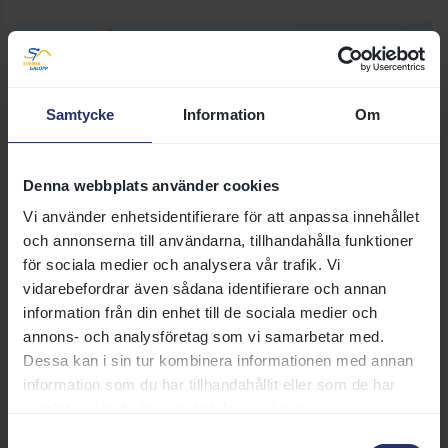
Samtycke
Information
Om
Denna webbplats använder cookies
Vi använder enhetsidentifierare för att anpassa innehållet
och annonserna till användarna, tillhandahålla funktioner
för sociala medier och analysera vår trafik. Vi
vidarebefordrar även sådana identifierare och annan
information från din enhet till de sociala medier och
annons- och analysföretag som vi samarbetar med.
Dessa kan i sin tur kombinera informationen med annan
information som du har tillhandahållit eller som de har
Moloch Sacc har fått smak på
samlat in när du har använt deras tjänster.
segrar
Samtyckesval