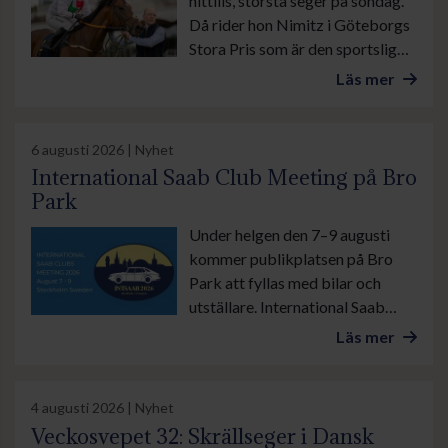
hittills, största seger på söndag.
Då rider hon Nimitz i Göteborgs
Stora Pris som är den sportsliga
höjdpunkten under banans stora
Läs mer
familjedag.
6 augusti 2026 | Nyhet
International Saab Club Meeting på Bro
Park
Under helgen den 7–9 augusti
kommer publikplatsen på Bro
Park att fyllas med bilar och
utställare. International Saab
Club Meeting lockar
Läs mer
motorentusiaster från när och
fjärran. Arrangören räknar med
stor publiktillströmning.
4 augusti 2026 | Nyhet
Veckosvepet 32: Skrällseger i Dansk