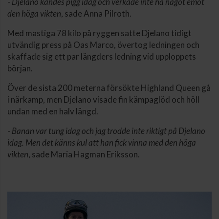
-
Djelano kändes pigg idag och verkade inte ha något emot
den höga vikten
, sade Anna Pilroth.
Med mastiga 78 kilo på ryggen satte Djelano tidigt
utvändig press på Oas Marco, övertog ledningen och
skaffade sig ett par längders ledning vid upploppets
början.
Över de sista 200 meterna försökte Highland Queen gå
i närkamp, men Djelano visade fin kämpaglöd och höll
undan med en halv längd.
-
Banan var tung idag och jag trodde inte riktigt på Djelano
idag. Men det känns kul att han fick vinna med den höga
vikten
, sade Maria Hagman Eriksson.