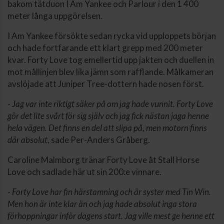
bakom tätduon I Am Yankee och Parlour i den 1 400
meter långa uppgörelsen.
I Am Yankee försökte sedan rycka vid upploppets början
och hade fortfarande ett klart grepp med 200 meter
kvar. Forty Love tog emellertid upp jakten och duellen in
mot mållinjen blev lika jämn som rafflande. Målkameran
avslöjade att Juniper Tree-dottern hade nosen först.
-
Jag var inte riktigt säker på om jag hade vunnit. Forty Love
gör det lite svårt för sig själv och jag fick nästan jaga henne
hela vägen. Det finns en del att slipa på, men motorn finns
där absolut
, sade Per-Anders Gråberg.
Caroline Malmborg tränar Forty Love åt Stall Horse
Love och sadlade här ut sin 200:e vinnare.
-
Forty Love har fin härstamning och är syster med Tin Win.
Men hon är inte klar än och jag hade absolut inga stora
förhoppningar inför dagens start. Jag ville mest ge henne ett