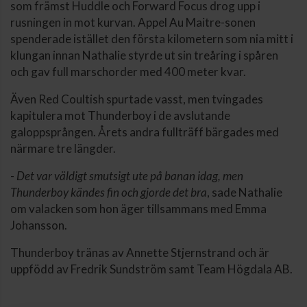
som främst Huddle och Forward Focus drog upp i
rusningen in mot kurvan. Appel Au Maitre-sonen
spenderade istället den första kilometern som nia mitt i
klungan innan Nathalie styrde ut sin treåring i spåren
och gav full marschorder med 400 meter kvar.
Även Red Coultish spurtade vasst, men tvingades
kapitulera mot Thunderboy i de avslutande
galoppsprången. Årets andra fullträff bärgades med
närmare tre längder.
-
Det var väldigt smutsigt ute på banan idag, men
Thunderboy kändes fin och gjorde det bra
, sade Nathalie
om valacken som hon äger tillsammans med Emma
Johansson.
Thunderboy tränas av Annette Stjernstrand och är
uppfödd av Fredrik Sundström samt Team Högdala AB.