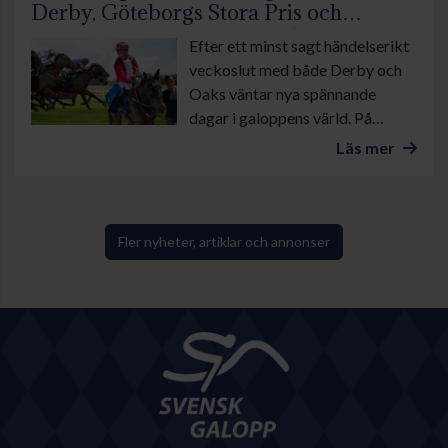
Derby, Göteborgs Stora Pris och
suverän insats av Lamborghini BF
Efter ett minst sagt händelserikt
veckoslut med både Derby och
Oaks väntar nya spännande
dagar i galoppens värld. På
onsdag är det lunchgalopp på
Läs mer
Bro Park. Övrevoll tävlar som
vanligt torsdag kväll och på
lördag galopperas det i danska
Ålborg. Sedan avslutas veckan
Fler nyheter, artiklar och annonser
med årets stora familjedag på
Göteborg Galopp med bland
annat Göteborgs Stora Pris.