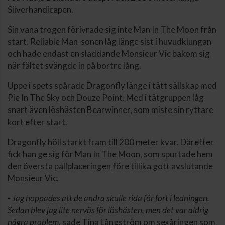
Silverhandicapen.
Sin vana trogen förivrade sig inte Man In The Moon från
start. Reliable Man-sonen låg länge sist i huvudklungan
och hade endast en sladdande Monsieur Vic bakom sig
när fältet svängde in på bortre lång.
Uppe i spets spårade Dragonfly länge i tätt sällskap med
Pie In The Sky och Douze Point. Med i tätgruppen låg
snart även löshästen Bearwinner, som miste sin ryttare
kort efter start.
Dragonfly höll starkt fram till 200 meter kvar. Därefter
fick han ge sig för Man In The Moon, som spurtade hem
den översta pallplaceringen före tillika gott avslutande
Monsieur Vic.
-
Jag hoppades att de andra skulle rida för fort i ledningen.
Sedan blev jag lite nervös för löshästen, men det var aldrig
några problem
, sade Tina Långström om sexåringen som