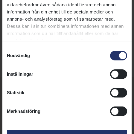
vidarebefordrar även sådana identifierare och annan
28 juli 2022 23:04
information från din enhet till de sociala medier och
Svensk Galopp:
info@svenskgalopp.se
annons- och analysföretag som vi samarbetar med.
Dessa kan i sin tur kombinera informationen med annan
Taggar:
Organisation
information som du har tillhandahållit eller som de har
samlat in när du har använt deras tjänster.
DELA SIDA:
Samtyckesval
Nödvändig
Inställningar
Statistik
Fler nyheter, artiklar och
annonser
Marknadsföring
21 juli 2026 | Nyhet