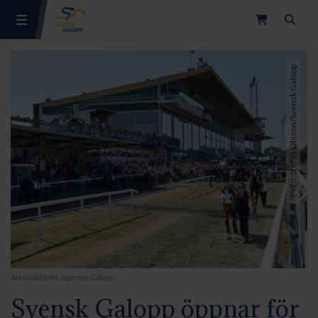
Sök
Foto: Stefan Olsson/Svensk Galopp
Arkivbild från Jägersro Galopp.
Svensk Galopp öppnar för