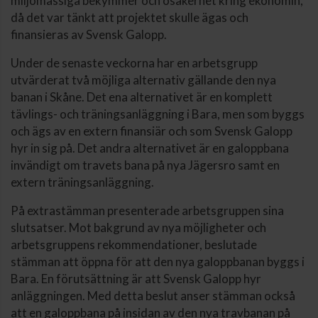
miljömässiga bekymmer och osäkerhet kring ekonomin,
då det var tänkt att projektet skulle ägas och
finansieras av Svensk Galopp.
Under de senaste veckorna har en arbetsgrupp
utvärderat två möjliga alternativ gällande den nya
banan i Skåne. Det ena alternativet är en komplett
tävlings- och träningsanläggning i Bara, men som byggs
och ägs av en extern finansiär och som Svensk Galopp
hyr in sig på. Det andra alternativet är en galoppbana
invändigt om travets bana på nya Jägersro samt en
extern träningsanläggning.
På extrastämman presenterade arbetsgruppen sina
slutsatser. Mot bakgrund av nya möjligheter och
arbetsgruppens rekommendationer, beslutade
stämman att öppna för att den nya galoppbanan byggs i
Bara. En förutsättning är att Svensk Galopp hyr
anläggningen. Med detta beslut anser stämman också
att en galoppbana på insidan av den nya travbanan på