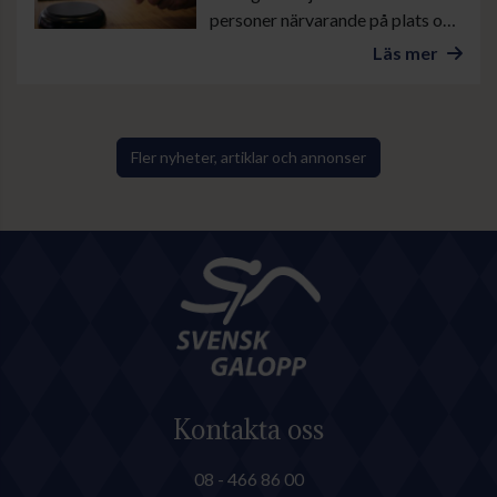
personer närvarande på plats och
ytterligare ett antal åhörare på
Läs mer
digital distans. Förutom de 35
fullmäktigeledamöterna deltog
även delar av den avgående
styrelsen samt representanter
Fler nyheter, artiklar och annonser
för valberedning och
ekonomifunktioner.
Kontakta oss
08 - 466 86 00