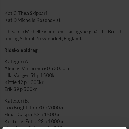
Kat C Thea Skippari
Kat D Michelle Rosenqvist
Thea och Michelle vinner en träningshelg på The British
Racing School, Newmarket, England.
Ridskolebidrag
Kategori A:
Almnäs Macarena 60 p 2000kr
Lilla Vargen 51 p 1500kr
Kittie 42 p 1000kr
Erik 39 p 500kr
Kategori B:
Too Bright Too 70 p 2000kr
Elinas Casper 53 p 1500kr
Kulltorps Entre 28 p 1000kr
Munsboro Colgun 10 p 500kr