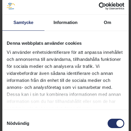
Kategori C:
Munsboro Mayfair 29 p 2000kr
Samtycke
Information
Om
Steyn 28 p 1500kr
Kategori D:
Denna webbplats använder cookies
Kingston 27 29 p 2000kr
Munsboro Ballybeg 10 p 1500kr
Vi använder enhetsidentifierare för att anpassa innehållet
Munsboro Cropper 9 p 1000kr
och annonserna till användarna, tillhandahålla funktioner
Munsboro Tommie Bow 8 p 500kr
för sociala medier och analysera vår trafik. Vi
vidarebefordrar även sådana identifierare och annan
information från din enhet till de sociala medier och
annons- och analysföretag som vi samarbetar med.
23 oktober 2017
Dessa kan i sin tur kombinera informationen med annan
Svensk Galopp:
info@svenskgalopp.se
information som du har tillhandahållit eller som de har
samlat in när du har använt deras tjänster.
Taggar:
Ponnygalopp
Samtyckesval
Nödvändig
DELA SIDA: