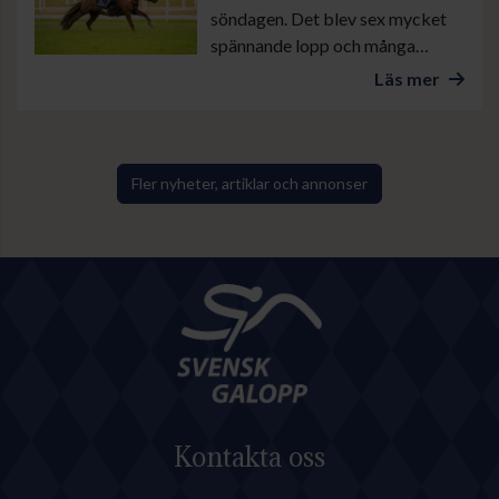
söndagen. Det blev sex mycket
spännande lopp och många
mycket fint pyntade ponnyer.
Läs mer
Fler nyheter, artiklar och annonser
Kontakta oss