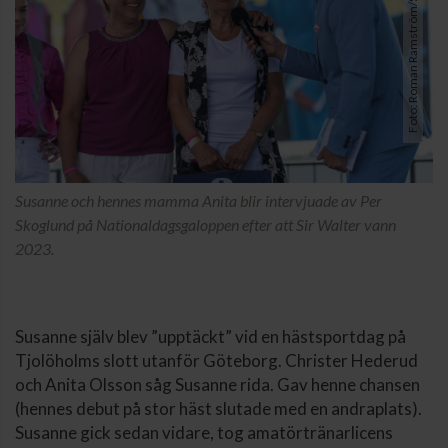
Foto: Roman Ramström/Svensk Galopp
Susanne och hennes mamma Anita blir intervjuade av Per
Skoglund på Nationaldagsgaloppen efter att Sir Walter vann
2023.
Susanne själv blev ”upptäckt” vid en hästsportdag på
Tjolöholms slott utanför Göteborg. Christer Hederud
och Anita Olsson såg Susanne rida. Gav henne chansen
(hennes debut på stor häst slutade med en andraplats).
Susanne gick sedan vidare, tog amatörtränarlicens