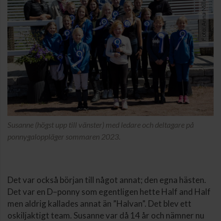
Foto: Anna Millqvist
Susanne (högst upp till vänster) med ledare och deltagare på
ponnygaloppläger sommaren 2023.
Det var också början till något annat; den egna hästen.
Det var en D–ponny som egentligen hette Half and Half
men aldrig kallades annat än ”Halvan”. Det blev ett
oskiljaktigt team. Susanne var då 14 år och nämner nu