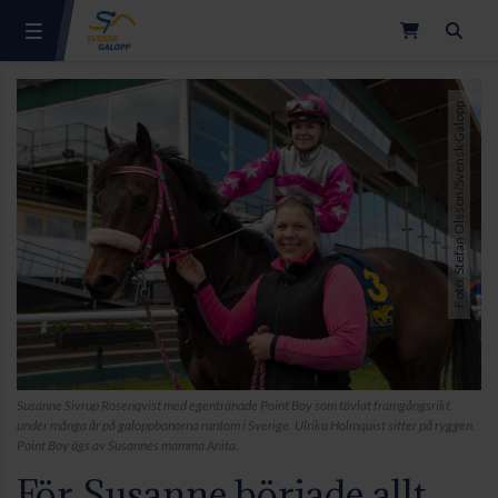
Sök
Foto: Stefan Olsson/Svensk Galopp
Susanne Sivrup Rosenqvist med egentränade Point Boy som tävlat framgångsrikt
under många år på galoppbanorna runtom i Sverige. Ulrika Holmquist sitter på ryggen.
Point Boy ägs av Susannes mamma Anita.
För Susanne började allt