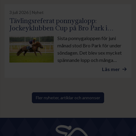
3 juli 2026 | Nyhet
Tävlingsreferat ponnygalopp:
Jockeyklubben Cup på Bro Park i
sommarhettan
Sista ponnygaloppen för juni
månad stod Bro Park för under
söndagen. Det blev sex mycket
spännande lopp och många
mycket fint pyntade ponnyer.
Läs mer
Fler nyheter, artiklar och annonser