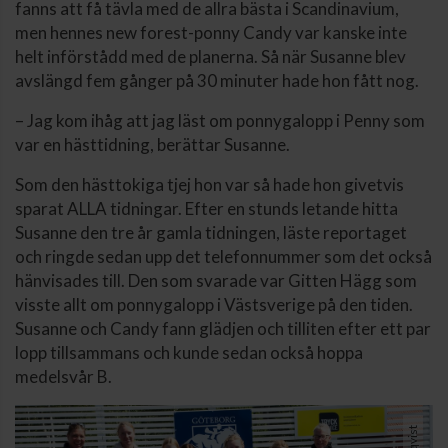
fanns att få tävla med de allra bästa i Scandinavium,
men hennes new forest-ponny Candy var kanske inte
helt införstådd med de planerna. Så när Susanne blev
avslängd fem gånger på 30 minuter hade hon fått nog.
– Jag kom ihåg att jag läst om ponnygalopp i Penny som
var en hästtidning, berättar Susanne.
Som den hästtokiga tjej hon var så hade hon givetvis
sparat ALLA tidningar. Efter en stunds letande hitta
Susanne den tre år gamla tidningen, läste reportaget
och ringde sedan upp det telefonnummer som det också
hänvisades till. Den som svarade var Gitten Hägg som
visste allt om ponnygalopp i Västsverige på den tiden.
Susanne och Candy fann glädjen och tilliten efter ett par
lopp tillsammans och kunde sedan också hoppa
medelsvår B.