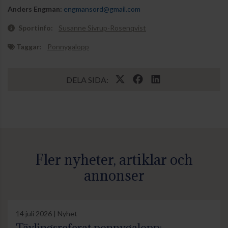
Anders Engman:
engmansord@gmail.com
Sportinfo:
Susanne Sivrup-Rosenqvist
Taggar:
Ponnygalopp
DELA SIDA:
Fler nyheter, artiklar och
annonser
14 juli 2026 | Nyhet
Tävlingsreferat ponnygalopp: