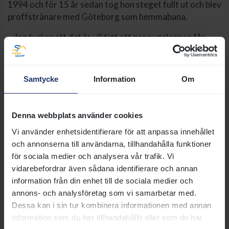
1994 och för 15 år sedan tog hon steget fullt ut och blev
proffstränare med Göteborg som hemmabana.
– Jag tycker att det är viktigt att ponnygaloppen får
chansen att visa upp sig. Det borde finnas möjlighet att
”spränga” in något ponnygalopplopp under vanliga
galoppdagar. Det tror jag att alla skulle tjäna på.
Samtycke
Information
Om
Foto: Stefan Olsson/Svensk Galopp
Denna webbplats använder cookies
Vi använder enhetsidentifierare för att anpassa innehållet
och annonserna till användarna, tillhandahålla funktioner
för sociala medier och analysera vår trafik. Vi
vidarebefordrar även sådana identifierare och annan
information från din enhet till de sociala medier och
annons- och analysföretag som vi samarbetar med.
Dessa kan i sin tur kombinera informationen med annan
information som du har tillhandahållit eller som de har