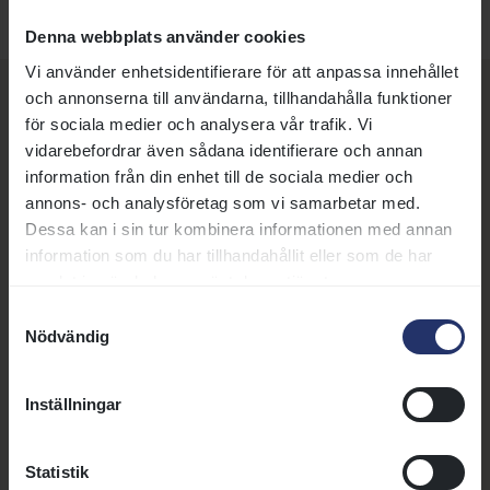
Denna webbplats använder cookies
Vi använder enhetsidentifierare för att anpassa innehållet
och annonserna till användarna, tillhandahålla funktioner
Fler nyheter, artiklar och
för sociala medier och analysera vår trafik. Vi
vidarebefordrar även sådana identifierare och annan
annonser
information från din enhet till de sociala medier och
annons- och analysföretag som vi samarbetar med.
Dessa kan i sin tur kombinera informationen med annan
21 juli 2026 | Nyhet
information som du har tillhandahållit eller som de har
Susanne Afzelius blir ny vd för Svensk
samlat in när du har använt deras tjänster.
Galopp
Samtyckesval
Svensk Galopps styrelse har
Nödvändig
utsett Susanne Afzelius till ny vd
för Svensk Galopp AB. Hon
Inställningar
tillträder tjänsten den 5 oktober
och efterträder Björn Nilsson,
Läs mer
som efter ungefär två år som vd
Statistik