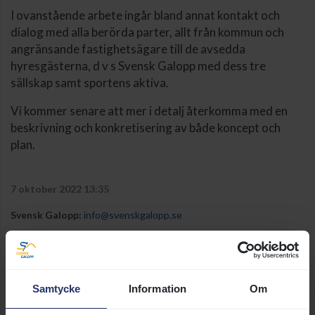
I ovanstående arbete ingår bland annat kontakt och
dialog med alla berörda parter, allt från kommun och
angränsande fastighetsägare till de avsedda
hyresgästerna, d v s Svensk Galopp med dess tre
sällskap samt sportens aktiva.
Vi kommer senare att mer i detalj återkomma med en
beskrivning och konkretisering av både koncept och
plan.
7 oktober 2022 13:35
Svensk Galopp:
info@svenskgalopp.se
Taggar:
Organisation
DELA SIDA:
Samtycke
Information
Om