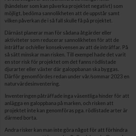
(händelser som kan påverka projektet negativt) som
möjligt, bedöma sannolikheten att de uppstår samt
vilken påverkan de i så fall skulle få på projektet.
Därnäst planerar man för sådana åtgärder eller
aktiviteter som reducerar sannolikheten för att de
inträffar och/eller konsekvensen av att de inträffar. På
så sätt minskar man risken. Till exempel hade det varit
en stor risk för projektet om det fanns rödlistade
djurarter eller växter där galoppbanan ska byggas.
Därför genomfördes redan under vår/sommar 2023 en
naturvärdesinventering.
Inventeringen påträffade inga väsentliga hinder för att
anlägga en galoppbana på marken, och risken att
projektet inte kan genomföras pga. rödlistade arter är
därmed borta.
Andra risker kan man inte göra något för att förhindra