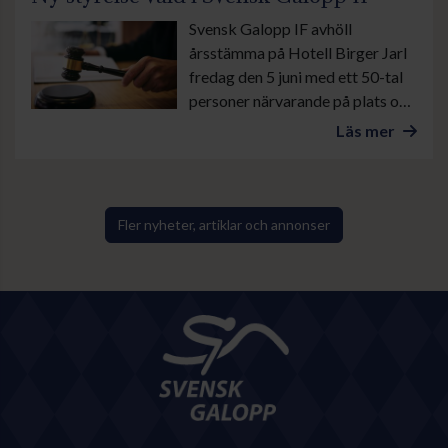
Svensk Galopp IF avhöll
årsstämma på Hotell Birger Jarl
fredag den 5 juni med ett 50-tal
personer närvarande på plats och
ytterligare ett antal åhörare på
Läs mer
digital distans. Förutom de 35
fullmäktigeledamöterna deltog
även delar av den avgående
styrelsen samt representanter
Fler nyheter, artiklar och annonser
för valberedning och
ekonomifunktioner.