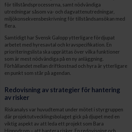
för tillståndsprocesserna, samt nödvändiga
utredningar såsom va- och dagvattenutredningar,
miljökonsekvensbeskrivning för tillståndsansökan med
flera.
Samtidigt har Svensk Galopp ytterligare fördjupat
arbetet med hyresavtal och kravspecifikation. En
prioriteringslista ska upprättas över vilka funktioner
som är mest nödvändiga på en ny anläggning.
Förhållandet mellan driftkostnad och hyra är ytterligare
en punkt som står på agendan.
Redovisning av strategier för hantering
av risker
Riskanalys var huvudtemat under mötet i styrgruppen
där projektutvecklingsbolaget gick på djupet med en
viktig aspekt av att leda ett projekt som Bara
Hippodrom – att hantera risker. En redovisning och