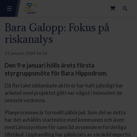
Sök
Bara Galopp: Fokus på
riskanalys
21 januari 2024 16:18
Den 9:e januari hölls årets första
styrgruppsmöte för Bara Hippodrom.
Då flertalet inblandade aktörer har haft julledigt har
arbetet med projektet gått ner något i intensitet de
senaste veckorna.
Planprocessen är formellt påbörjad. Som del av detta
har det avhållits startmöte med kommunen och även
med Länsstyrelsen för samråd avseende erforderliga
tillstånd. Upphandling har påbörjats av särskild expertis