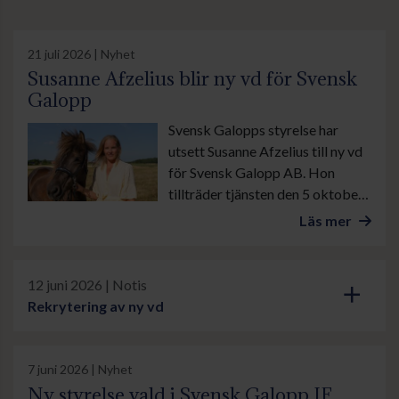
21 juli 2026 | Nyhet
Susanne Afzelius blir ny vd för Svensk
Galopp
Svensk Galopps styrelse har
utsett Susanne Afzelius till ny vd
för Svensk Galopp AB. Hon
tillträder tjänsten den 5 oktober
och efterträder Björn Nilsson,
Läs mer
som efter ungefär två år som vd
har tagit över som
styrelseordförande i Svensk
12 juni 2026 | Notis
add
Galopp.
Rekrytering av ny vd
7 juni 2026 | Nyhet
Ny styrelse vald i Svensk Galopp IF