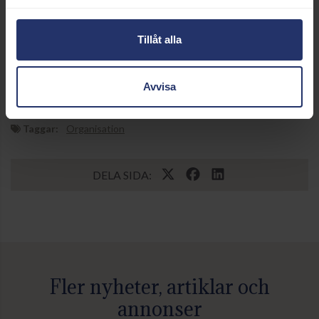
genomföras den 6 februari 2023 och en ny
nyhetsuppdatering kommer efter det mötet.
Tillåt alla
21 januari 2024 16:18
Avvisa
Svensk Galopp:
info@svenskgalopp.se
Taggar:
Organisation
DELA SIDA:
Fler nyheter, artiklar och
annonser