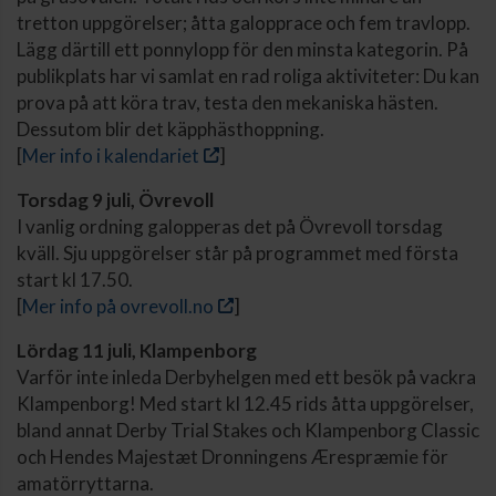
tretton uppgörelser; åtta galopprace och fem travlopp.
Lägg därtill ett ponnylopp för den minsta kategorin. På
publikplats har vi samlat en rad roliga aktiviteter: Du kan
prova på att köra trav, testa den mekaniska hästen.
Dessutom blir det käpphästhoppning.
[
Mer info i kalendariet
]
Torsdag 9 juli, Övrevoll
I vanlig ordning galopperas det på Övrevoll torsdag
kväll. Sju uppgörelser står på programmet med första
start kl 17.50.
[
Mer info på ovrevoll.no
]
Lördag 11 juli, Klampenborg
Varför inte inleda Derbyhelgen med ett besök på vackra
Klampenborg! Med start kl 12.45 rids åtta uppgörelser,
bland annat Derby Trial Stakes och Klampenborg Classic
och Hendes Majestæt Dronningens Ærespræmie för
amatörryttarna.