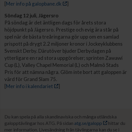
[
Mer info på galopbane.dk
]
Söndag 12 juli, Jägersro
På söndag är det äntligen dags för årets stora
höjdpunkt på Jägersro. Prestige och evig ära står på
spel när de bästa treåringarna gör upp om en samlad
prispott på drygt 2.2 miljoner kronor i Jockeyklubbens
Svenskt Derby. Därutöver bjuder Derbydagen på
ytterligare en rad stora uppgörelser; sprinten Zawawi
Cup (L), Valley Chapel Memorial (L) och Malmö Stads
Pris för att nämna några. Glöm inte bort att galoppen är
värd för Grand Slam 75.
[
Mer info i kalendariet
]
Du kan spela på alla skandinaviska och många utländska
galopptävlingar hos ATG. På sidan
atg.se/galopp
hittar du
mer information. Livesändning från tävlingarna kan du se i