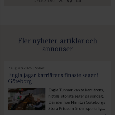
DELA SIDA:
Fler nyheter, artiklar och
annonser
7 augusti 2026 | Nyhet
Engla jagar karriärens finaste seger i
Göteborg
Engla Tunmar kan ta karriärens,
hittills, största seger på söndag.
Då rider hon Nimitz i Göteborgs
Stora Pris som är den sportsliga
höjdpunkten under banans stora