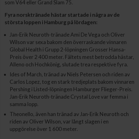
som V64 eller Grand Slam 75.
Fyra norsktränade hästar startade i några av de
största loppen i Hamburg på lördagen:
Jan-Erik Neuroth-tränade Ami De Vega och Oliver
Wilson var sexa bakom den överraskande vinnaren
Global Health i Grupp 2-löpningen Grosser Hansa-
Preis över 2 400 meter. Fältets mest betrodda hästar,
Alleno och Hochkönig, slutade trea respektive fyra.
Ides of March, tränad av Niels Petersen och riden av
Carlos Lopez, tog en stark tredjeplats bakom vinnaren
Pershing i Listed-löpningen Hamburger Flieger-Preis.
Jan-Erik Neuroth-tränade Crystal Love var femma i
samma lopp.
Theonello, även han tränad av Jan-Erik Neuroth och
riden av Oliver Wilson, var långt slagen i en
uppgörelse över 1 600 meter.