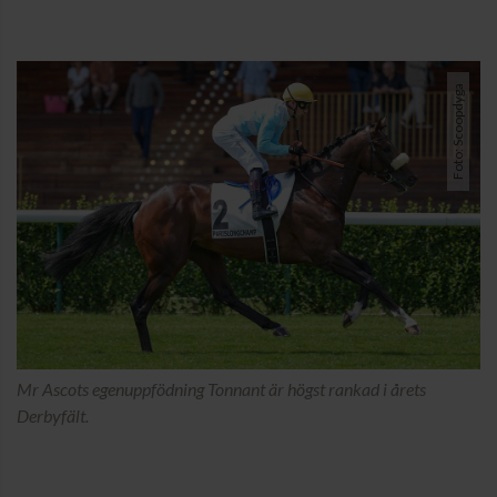
Foto: Scoopdyga
Mr Ascots egenuppfödning Tonnant är högst rankad i årets
Derbyfält.