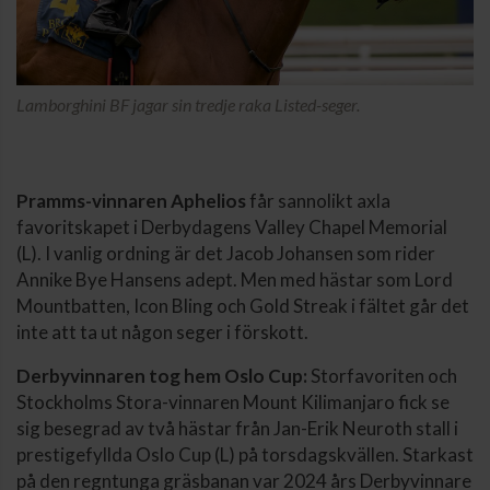
Lamborghini BF jagar sin tredje raka Listed-seger.
Pramms-vinnaren Aphelios
får sannolikt axla
favoritskapet i Derbydagens Valley Chapel Memorial
(L). I vanlig ordning är det Jacob Johansen som rider
Annike Bye Hansens adept. Men med hästar som Lord
Mountbatten, Icon Bling och Gold Streak i fältet går det
inte att ta ut någon seger i förskott.
Derbyvinnaren tog hem Oslo Cup:
Storfavoriten och
Stockholms Stora-vinnaren Mount Kilimanjaro fick se
sig besegrad av två hästar från Jan-Erik Neuroth stall i
prestigefyllda Oslo Cup (L) på torsdagskvällen. Starkast
på den regntunga gräsbanan var 2024 års Derbyvinnare