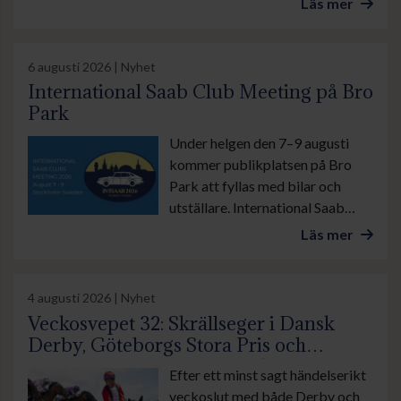
Läs mer
familjedag.
6 augusti 2026 | Nyhet
International Saab Club Meeting på Bro
Park
Under helgen den 7–9 augusti
kommer publikplatsen på Bro
Park att fyllas med bilar och
utställare. International Saab
Club Meeting lockar
Läs mer
motorentusiaster från när och
fjärran. Arrangören räknar med
stor publiktillströmning.
4 augusti 2026 | Nyhet
Veckosvepet 32: Skrällseger i Dansk
Derby, Göteborgs Stora Pris och
suverän insats av Lamborghini BF
Efter ett minst sagt händelserikt
veckoslut med både Derby och