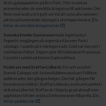
årets galoppauktion på Bro Park. I förra veckan
presenterades de anmälda åringarna till auktionen. Det
finns med andra ord gott om tid att syna alla namnen i
jakten på kommande säsongers storloppsvinnare. [
Du
hittar de anmälda åringarna här
]
Svenska Emelie Gustavsson
hade ingen lycka i
Fegentri-omgången på ungerska Kincsem Park i
söndags. I sadeln på treåringen Lady Gold var hon sist i
tolvhästarsfältet. Segern gick till italienskan Francesca
Cecchini i sadeln på hästen Eaphrodithea.
Poddcast med Staffan Lidbeck:
Ett nytt avsnitt i
Svensk Galopps och Jockeyklubbens podcast Fullblod
publicerades den gångna helgen. Den här gången får
lyssnarna en inblick i Staffan Lidbecks avelsverksamhet i
skånska Löberöd. Staffan är i högsta grad aktuell som
uppfödare till den Jydska Derbyvinnaren Albarella. [
Du
hittar podden här
]