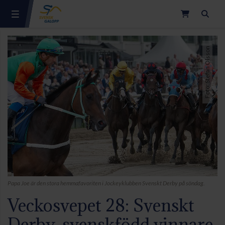
Sök
Foto: Stefan Olsson
Papa Joe är den stora hemmafavoriten i Jockeyklubben Svenskt Derby på söndag.
Veckosvepet 28: Svenskt
Derby, svenskfödd vinnare