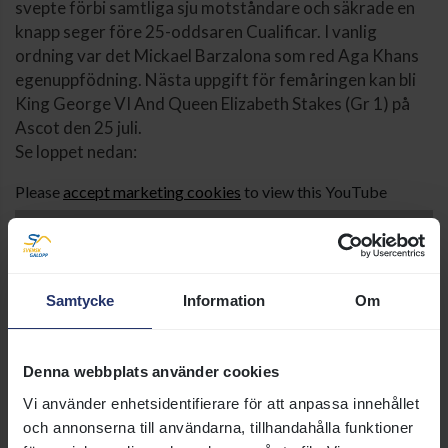
svepte förbi samtliga sju motståndare och säkrade en
knapp seger före 25-oddsaren Cualificar. I vanlig
ordning var det Mickael Barzalona som red Aga Khans
egenuppfödning. Nästa uppgift för femåringen kan bli
King George VI And Queen Elizabeth Stakes (Gr 1) på
Ascot den 25 juli.
Se loppet nedan:
Please
accept marketing cookies
to view this YouTube
content.
⋯
Samtycke
Information
Om
Denna webbplats använder cookies
Vi använder enhetsidentifierare för att anpassa innehållet
och annonserna till användarna, tillhandahålla funktioner