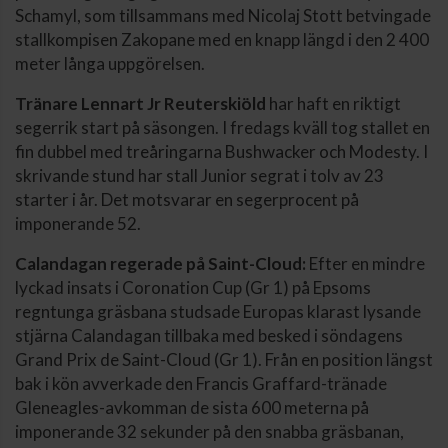
Schamyl, som tillsammans med Nicolaj Stott betvingade
stallkompisen Zakopane med en knapp längd i den 2 400
meter långa uppgörelsen.
Tränare Lennart Jr Reuterskiöld
har haft en riktigt
segerrik start på säsongen. I fredags kväll tog stallet en
fin dubbel med treåringarna Bushwacker och Modesty. I
skrivande stund har stall Junior segrat i tolv av 23
starter i år. Det motsvarar en segerprocent på
imponerande 52.
Calandagan regerade på Saint-Cloud:
Efter en mindre
lyckad insats i Coronation Cup (Gr 1) på Epsoms
regntunga gräsbana studsade Europas klarast lysande
stjärna Calandagan tillbaka med besked i söndagens
Grand Prix de Saint-Cloud (Gr 1). Från en position längst
bak i kön avverkade den Francis Graffard-tränade
Gleneagles-avkomman de sista 600 meterna på
imponerande 32 sekunder på den snabba gräsbanan,