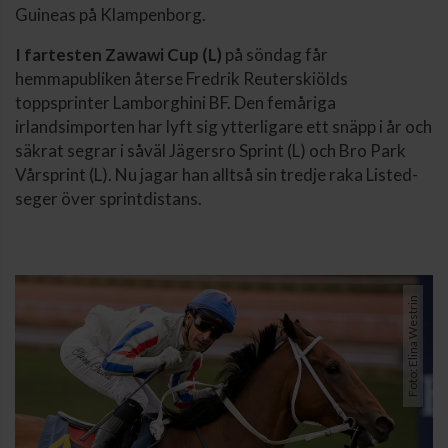
Guineas på Klampenborg.
I fartesten Zawawi Cup (L)
på söndag får
hemmapubliken återse Fredrik Reuterskiölds
toppsprinter Lamborghini BF. Den femåriga
irlandsimporten har lyft sig ytterligare ett snäpp i år och
säkrat segrar i såväl Jägersro Sprint (L) och Bro Park
Vårsprint (L). Nu jagar han alltså sin tredje raka Listed-
seger över sprintdistans.
Foto: Elina Westrin