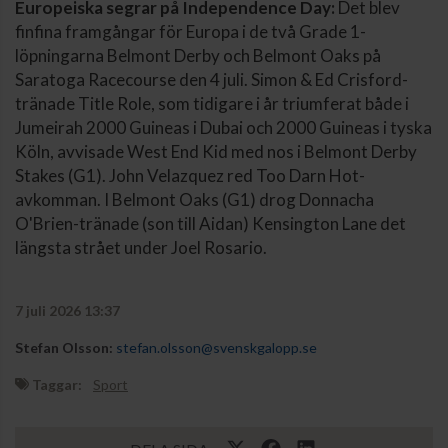
Europeiska segrar på Independence Day:
Det blev
finfina framgångar för Europa i de två Grade 1-
löpningarna Belmont Derby och Belmont Oaks på
Saratoga Racecourse den 4 juli. Simon & Ed Crisford-
tränade Title Role, som tidigare i år triumferat både i
Jumeirah 2000 Guineas i Dubai och 2000 Guineas i tyska
Köln, avvisade West End Kid med nos i Belmont Derby
Stakes (G1). John Velazquez red Too Darn Hot-
avkomman. I Belmont Oaks (G1) drog Donnacha
O'Brien-tränade (son till Aidan) Kensington Lane det
längsta strået under Joel Rosario.
7 juli 2026 13:37
Stefan Olsson:
stefan.olsson@svenskgalopp.se
Taggar:
Sport