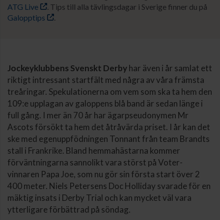
ATG Live
. Tips till alla tävlingsdagar i Sverige finner du på
Galopptips
.
Jockeyklubbens Svenskt Derby
har även i år samlat ett
riktigt intressant startfält med några av våra främsta
treåringar. Spekulationerna om vem som ska ta hem den
109:e upplagan av galoppens blå band är sedan länge i
full gång. I mer än 70 år har ägarpseudonymen Mr
Ascots försökt ta hem det åtråvärda priset. I år kan det
ske med egenuppfödningen Tonnant från team Brandts
stall i Frankrike. Bland hemmahästarna kommer
förväntningarna sannolikt vara störst på Voter-
vinnaren Papa Joe, som nu gör sin första start över 2
400 meter. Niels Petersens Doc Holliday svarade för en
mäktig insats i Derby Trial och kan mycket väl vara
ytterligare förbättrad på söndag.