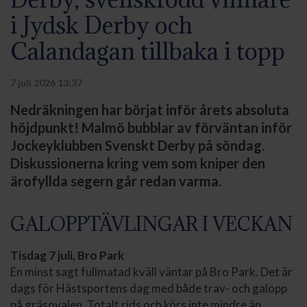
i Jydsk Derby och
Calandagan tillbaka i topp
7 juli 2026 13:37
Nedräkningen har börjat inför årets absoluta
höjdpunkt! Malmö bubblar av förväntan inför
Jockeyklubben Svenskt Derby på söndag.
Diskussionerna kring vem som kniper den
ärofyllda segern går redan varma.
GALOPPTÄVLINGAR I VECKAN
Tisdag 7 juli, Bro Park
En minst sagt fullmatad kväll väntar på Bro Park. Det är
dags för Hästsportens dag med både trav- och galopp
på gräsovalen. Totalt rids och körs inte mindre än