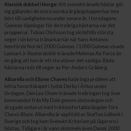
Klassisk dubbel i Norge:
Att svensktränade hästar gör
sig gällande i de stora norska årgångsloppen har inte
hört till vanligheterna under senare år. I torsdagens
Guineas-löpningar för de treåriga hästarna var det
proppen ur. Tobias Olofsson tog sin hittills största
seger i sin korta tränarkarriär när hans Antonov
hemförde Norskt 2000 Guineas. I 1000 Guineas visade
Lennart Jr Reuterskiöld-tränade Mehmas Air Force än
en gång att hon är ett sto utöver det vanliga. Båda
hästarna reds till seger av Per-Anders Gråberg.
Albarella och Elione Chaves
hade inga problem att
infria favoritskapet i Jydsk Derby i Århus under
lördagen. Den Lea Olsen-tränade treåringen tog över
kommandot från My Dole genom slutsvängen och
drygade sedan ut med två komfortabla längder före
Classic Blaze. Albarella är uppfödd av Staffan Lidbeck i
Sverige och tog hem Svenskt Kriterium på Jägersro i
höstas. Tidigare i år vann skimmeln även Dansk 2000