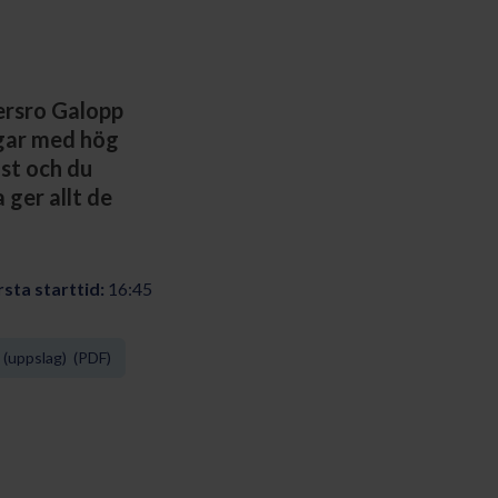
ersro Galopp
ngar med hög
st och du
 ger allt de
sta starttid:
16:45
(uppslag) (PDF)