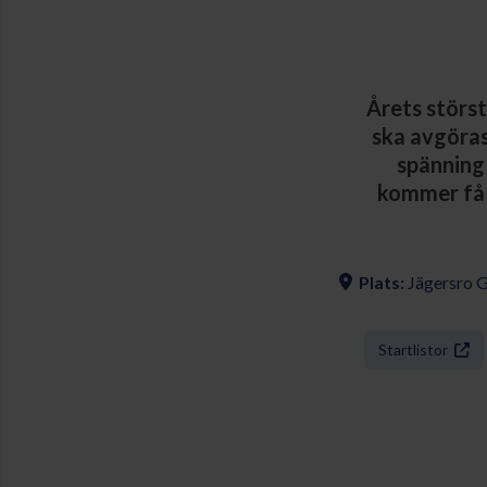
Årets störs
ska avgöras
spänning
kommer få s
Plats:
Jägersro 
Startlistor