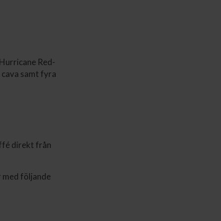
 Hurricane Red-
a cava samt fyra
ffé direkt från
ar med följande