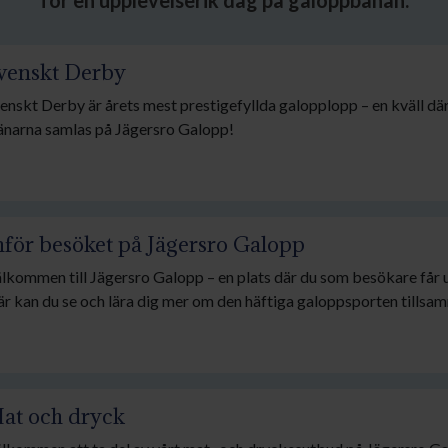
för en upplevelserik dag på galoppbanan.
venskt Derby
enskt Derby är årets mest prestigefyllda galopplopp – en kväll där
änarna samlas på Jägersro Galopp!
nför besöket på Jägersro Galopp
lkommen till Jägersro Galopp – en plats där du som besökare får u
r kan du se och lära dig mer om den häftiga galoppsporten tillsam
vsett om du besöker oss för första gången eller är en återkomman
rlig dag hos oss. Här har vi samlat praktisk information som kan va
at och dryck