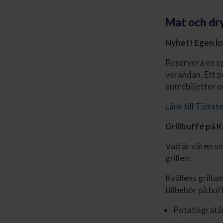
Mat och dr
Nyhet! Egen l
Reservera en eg
verandan. Ett p
entrébiljetter 
Länk till Tickst
Grillbuffé på
Vad är väl en s
grillen:
Kvällens grillad
tillbehör på buf
Potatisgrat