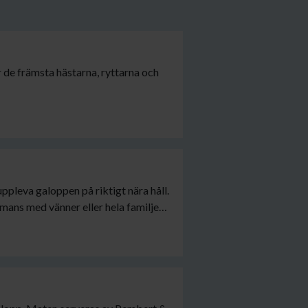
 de främsta hästarna, ryttarna och
ppleva galoppen på riktigt nära håll.
mans med vänner eller hela familjen.
de gäst hoppas vi att du ska få en
ra bra att veta inför ditt besök.