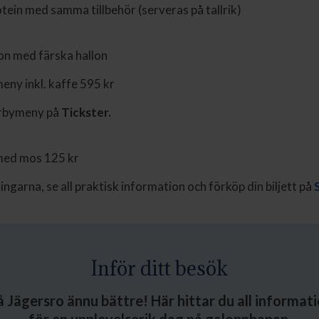
tein med samma tillbehör (serveras på tallrik)
on med färska hallon
meny inkl. kaffe 595 kr
erbymeny på
Tickster.
med mos 125 kr
ngarna, se all praktisk information och förköp din biljett på
Inför ditt besök
å Jägersro ännu bättre! Här hittar du all informat