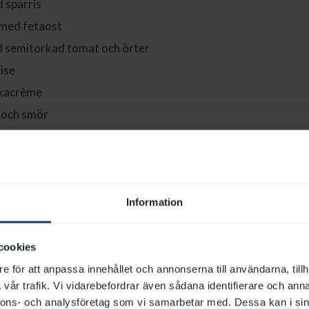
 sparris
med fetaost
ed semitorkad tomat och örter
ise
ikacrème
 och smör
barn 0-12 år 169 kr)
-
Förboka via Tickster.
 (barn 0-12 år 169 kr)
eras även till barnen.
er där du köper din biljett
Information
cookies
ig trerättersmeny i restaurangen – perfekt för dig som vill 
e för att anpassa innehållet och annonserna till användarna, tillh
a guldkant.
vår trafik. Vi vidarebefordrar även sådana identifierare och anna
nnons- och analysföretag som vi samarbetar med. Dessa kan i sin