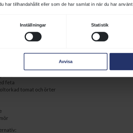
kor
i dill- och gurkcrème med gröna ärtor, röd romansallad, r
har tillhandahållit eller som de har samlat in när du har använt 
röd
nativ:
Svarta linser med gröna ärtor, romansallad, rädisa, rho
om och surdegskrutonger
Inställningar
Statistik
och örtmarinerad fläskfilé
llbehör:
Avvisa
gratäng
parris
d feta
soltorkad tomat och örter
e
smör
ernativ: