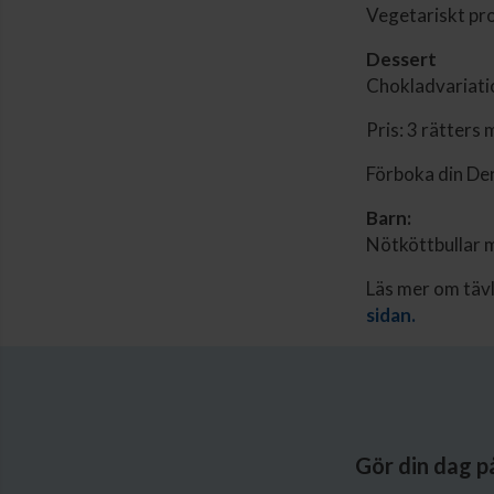
Vegetariskt pro
Dessert
Chokladvariati
Pris: 3 rätters 
Förboka din D
Barn:
Nötköttbullar 
Läs mer om tävli
sidan.
Gör din dag p