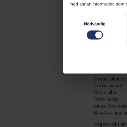
Handskalade rä
med annan information som du 
och solrosrågb
Vegetariskt alter
Samtyckesval
dressing, algr
Nödvändig
Huvudrätt
Kryddstekt oxe 
Med följande ti
Fransk potatis
Kålsallad med s
Tomatsallad me
Tortellini med 
Grönsallad
Rödvinssås
Sauce Bearnais
Bröd & vispat 
Vegetariskt alt