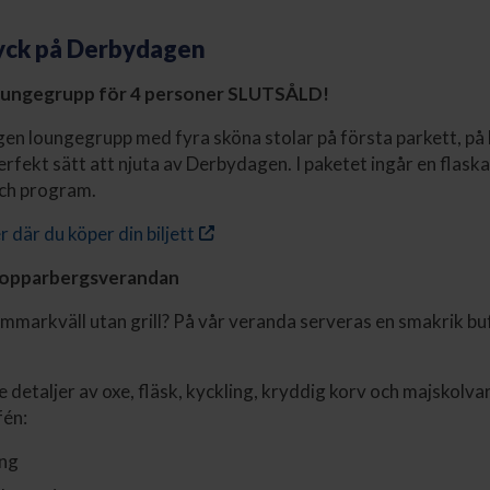
yck på Derbydagen
oungegrupp för 4 personer SLUTSÅLD!
en loungegrupp med fyra sköna stolar på första parkett, på
erfekt sätt att njuta av Derbydagen. I paketet ingår en flask
och program.
er där du köper din biljett
 Kopparbergsverandan
ommarkväll utan grill? På vår veranda serveras en smakrik bu
e detaljer av oxe, fläsk, kyckling, kryddig korv och majskolv
fén:
äng