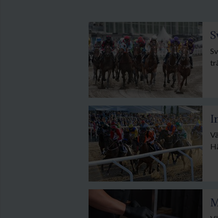
S
Sv
tr
I
Vä
Hä
Oa
hä
M