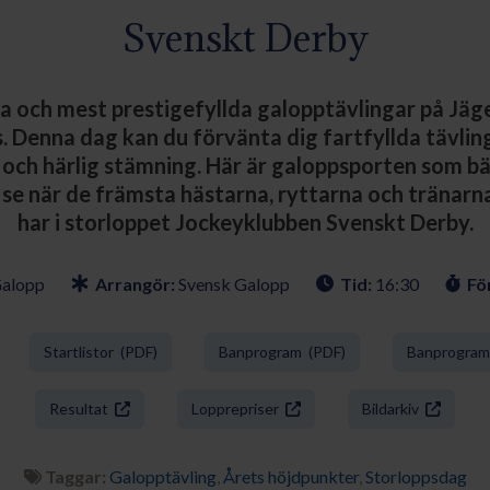
Svenskt Derby
ta och mest prestigefyllda galopptävlingar på Jäg
. Denna dag kan du förvänta dig fartfyllda tävli
 och härlig stämning. Här är galoppsporten som bä
e när de främsta hästarna, ryttarna och tränarna
har i storloppet Jockeyklubben Svenskt Derby.
Galopp
Arrangör:
Svensk Galopp
Tid:
16:30
För
Startlistor (PDF)
Banprogram (PDF)
Banprogram 
Resultat
Lopprepriser
Bildarkiv
Taggar:
Galopptävling
,
Årets höjdpunkter
,
Storloppsdag