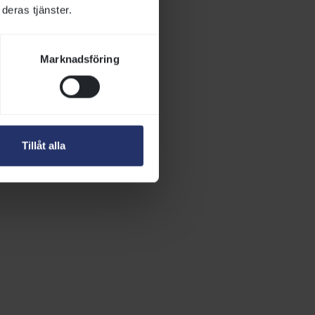
ädisa, algrom
deras tjänster.
de island-
Marknadsföring
Tillåt alla