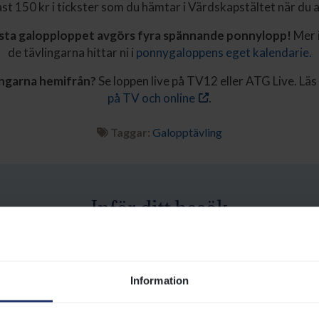
st 150 kr i tickster som du hämtar i Värdskapstältet när du 
ista galopploppet avgörs fyra spännande ponnylopp!
Mer 
de tävlingarna hittar ni i
ponnygaloppens eget kalendarie.
lingarna hemifrån?
Se loppen live på TV12 eller ATG Live. Lä
på TV och online
.
Taggar:
Galopptävling
Inför ditt besök
å Göteborg Galopp ännu bättre! Här hittar du all 
behöver för en upplevelserik dag på galoppbanan.
Information
nför besöket på Göteborg Galopp