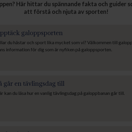
pen? Här hittar du spännande fakta och guider s
att förstå och njuta av sporten!
pptäck galoppsporten
llar du hästar och sport lika mycket som vi? Välkommen till galop
nns information för dig som är nyfiken på galoppsporten.
å går en tävlingsdag till
r kan du läsa hur en vanlig tävlingsdag på galoppbanan går till.