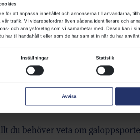
cookies
lkommen till Göteborg Galopp – en naturskön och välkomnande ga
e för att anpassa innehållet och annonserna till användarna, tillh
mlat information inför ditt besök.
vår trafik. Vi vidarebefordrar även sådana identifierare och anna
nnons- och analysföretag som vi samarbetar med. Dessa kan i sin
har tillhandahållit eller som de har samlat in när du har använt 
at och dryck
Inställningar
Statistik
 tävlingsdagar kan du njuta av fika och enklare rätter från den po
vlingar på en lördag eller söndag, så kompletteras Galoppkiosken 
rverar förtäring. Under Familjedagen den 10 augusti kompletterar 
d smörrebröd och härlig stämning.
Avvisa
llt du behöver veta om galoppsport