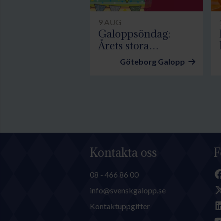
9 AUG
Galoppsöndag:
Årets stora
familjedag
Göteborg Galopp
Kontakta oss
F
08 - 466 86 00
info@svenskgalopp.se
Kontaktuppgifter