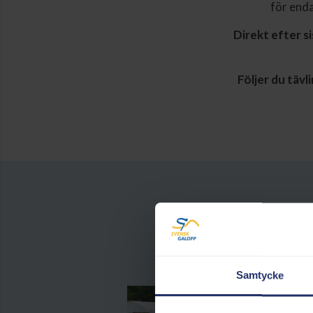
för enda
Direkt efter s
Följer du täv
Gör din dag p
Samtycke
I