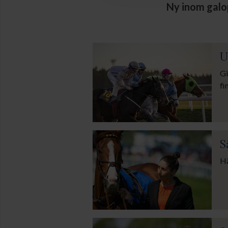
Ny inom galop
U
Gi
fi
S
Hä