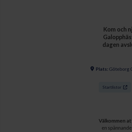
Kom och nj
Galopphäst
dagen avsl
Plats:
Göteborg 
Startlistor
Välkommen att 
en spännande 