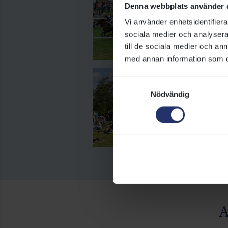
Denna webbplats använder 
Vä
Vi använder enhetsidentifierar
sa
sociala medier och analysera 
till de sociala medier och a
med annan information som du 
M
Samtyckesval
Nödvändig
På
tä
se
go
A