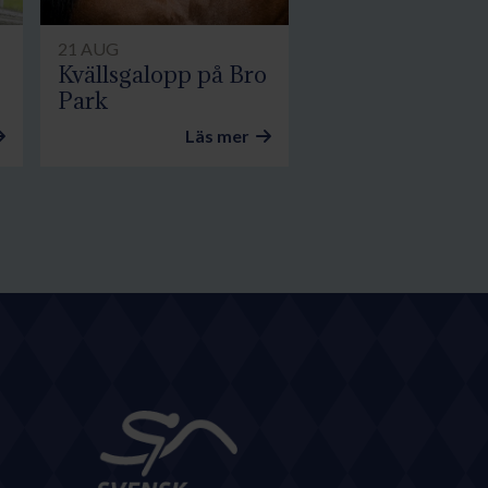
21 AUG
Kvällsgalopp på Bro
Park
Läs mer