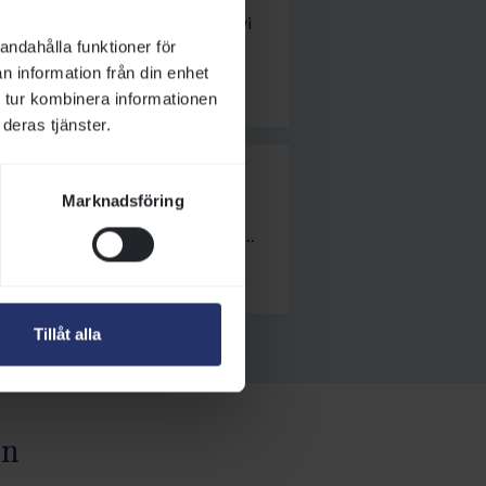
loppbana på Hisingen. Här har vi
andahålla funktioner för
n information från din enhet
 tur kombinera informationen
deras tjänster.
Marknadsföring
pulära Galoppkiosken. När vi har
med flera försäljningsställen som
vi med ett trevligt eventtält med
Tillåt alla
en