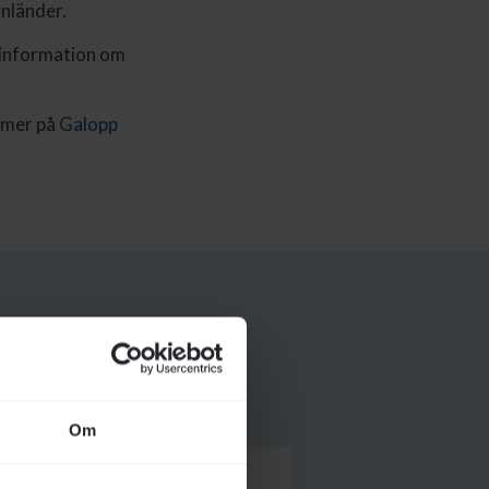
anländer.
information om
s mer på
Galopp
information du
Om