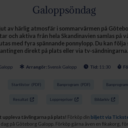
Galoppsöndag
ut av härlig atmosfär i sommarvärmen på Göteb
ar och aktiva från hela Skandinavien samlas på v
utas med fyra spännande ponnylopp. Du kan följa
antingen direkt på plats eller via tv-sändningarna
Galopp
Arrangör:
Svensk Galopp
Tid:
11:30
Fö
Startlistor (PDF)
Banprogram (PDF)
Banprogram 
Resultat
Lopprepriser
Bildarkiv
uppleva tävlingarna på plats!
Förköp din
biljett via Tickst
dag på Göteborg Galopp. Förköp gärna även en fikakorg, för