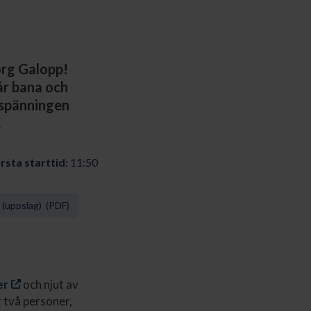
org Galopp!
år bana och
 spänningen
.
rsta starttid:
11:50
(uppslag) (PDF)
er
och njut av
 två personer,