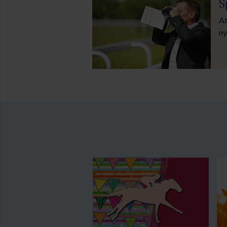
S
At
ny