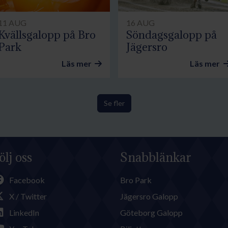
11 AUG
16 AUG
Kvällsgalopp på Bro
Söndagsgalopp på
Park
Jägersro
Läs mer
Läs mer
Se fler
ölj oss
Snabblänkar
Facebook
Bro Park
X / Twitter
Jägersro Galopp
LinkedIn
Göteborg Galopp