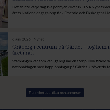
Det är inte varje dag två ponnyer kliver in i TV4 Nyhetsmo
årets Nationaldagsgalopp fick Emerald och Ekskogens Ha
Tyra Sehlin och Alva Bergström, visa upp ponnygaloppen f
dagen fångade både TV4 och Sveriges Radio stämningen p
6 juni 2026 | Nyhet
Gråberg i centrum på Gärdet – tog hem 
året i rad
Stämningen var som vanligt hög när en stor publik firade 
nationaldagen med kapplöpningar på Gärdet. Utöver tio fa
galopplöpningar för både stora och lite mindre hästar bjöd
timmarna på allt från artistframträdanden till hattparade
satte färg på tävlingarna genom att bokföra en fin dubbel.
Fler nyheter, artiklar och annonser