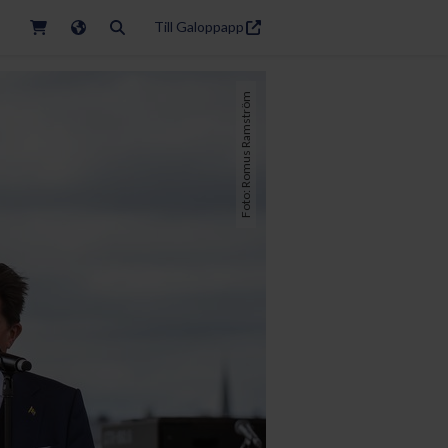
Till Galoppapp
Foto: Romus Ramström