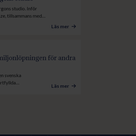
rgons studio. Inför
ze, tillsammans med
ör tv-publiken. Under
Läs mer
å Gärdet.
miljonlöpningen för andra
den svenska
rtfyllda
Läs mer
 de drygt fyra
r. Per-Anders Gråberg