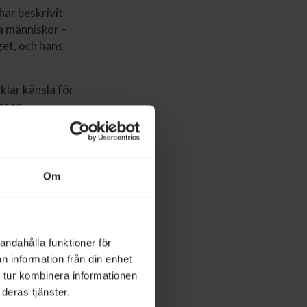
har beskrivit
a människor –
get, och hans
klar känsla för
sson,
n.
Om
andahålla funktioner för
n information från din enhet
 tur kombinera informationen
deras tjänster.