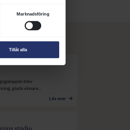
Marknadsföring
Tillåt alla
agsgaloppen blev
mning, glada vinnare
r.
Läs mer
ons studio