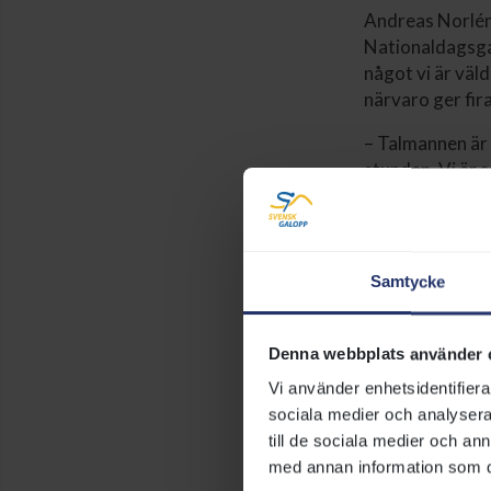
Andreas Norlén,
Nationaldagsga
något vi är väl
närvaro ger fir
– Talmannen är 
stunden. Vi är 
projektledare 
Välkomna att ly
Mer om evenema
Samtycke
26 maj 2026 15:
Denna webbplats använder 
Vi använder enhetsidentifierar
Svensk Galopp:
sociala medier och analysera 
till de sociala medier och a
med annan information som du 