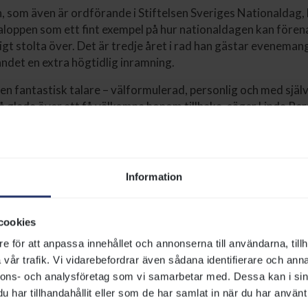
 som även är ordförande i Stiftelsen Sveriges Nationaldag, 
loppen som ett fint exempel på hur nationaldagen kan fören
digt stolta över. Det är tredje året i rad han gästar eveneman
andet en extra högtidlig inramning.
en fantastisk talare – välformulerad, personlig och med själv
så glada över att få välkomna honom tillbaka, säger Linda Per
för Nationaldagsgaloppen.
ssna på talmannens nationaldagstal kl. 13.15 på stora scene
nget hittar du på
Nationaldagsgaloppens sida
Information
26
cookies
e för att anpassa innehållet och annonserna till användarna, tillh
info@svenskgalopp.se
vår trafik. Vi vidarebefordrar även sådana identifierare och anna
nnons- och analysföretag som vi samarbetar med. Dessa kan i sin
har tillhandahållit eller som de har samlat in när du har använt 
DELA SIDA: