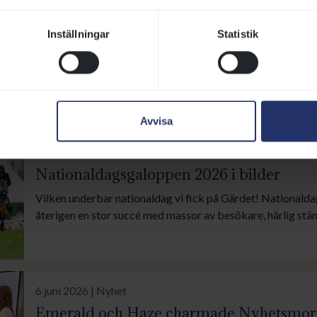
Inställningar
Statistik
Fler nyheter, artiklar och annonser
Avvisa
7 juni 2026 | Nyhet
Nationaldagsgaloppen 2026 i bilder
Vilken underbar nationaldag vi fick på Gärdet! Nationald
återigen en stor succé med massor av besökare, härlig stä
och oförglömliga minnen! Här är några av våra favoritbilde
6 juni 2026 | Nyhet
Emerald och Haze charmade Nyhetsmorg