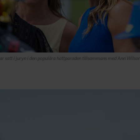
 satt i juryn i den populära hattparaden tillsammans med Ann Wilso