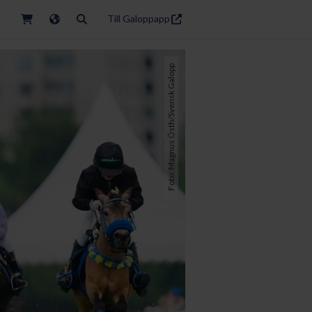
Till Galoppapp
Foto: Magnus Östh/Svensk Galopp