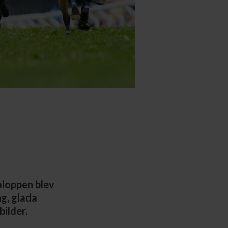
aloppen blev
g, glada
ilder.