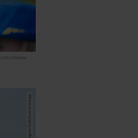
n och Johanna
Foto: Magnus Östh/Svensk Galopp