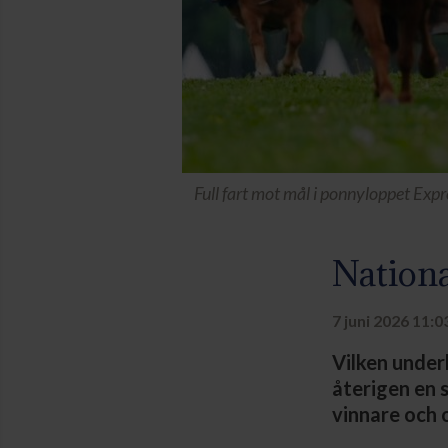
Full fart mot mål i ponnyloppet Exp
Nationa
7 juni 2026 11:0
Vilken under
återigen en 
vinnare och 