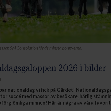
ressen SM Consolation för de minsta ponnyerna.
ldagsgaloppen 2026 i bilder
3
bar nationaldag vi fick på Gärdet! Nationaldagsg
stor succé med massor av besökare, härlig stämnin
oförglömliga minnen! Här är några av våra favoritb