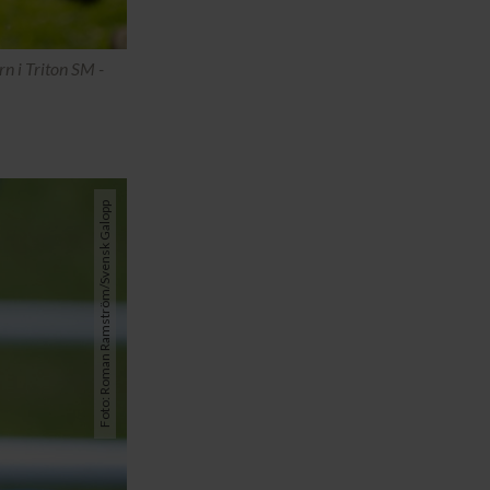
n i Triton SM -
Foto: Roman Ramström/Svensk Galopp