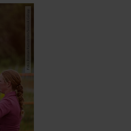
Foto: Roman Ramström/Svensk Galopp