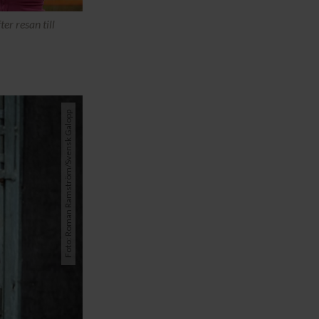
er resan till
Foto: Roman Ramström/Svensk Galopp