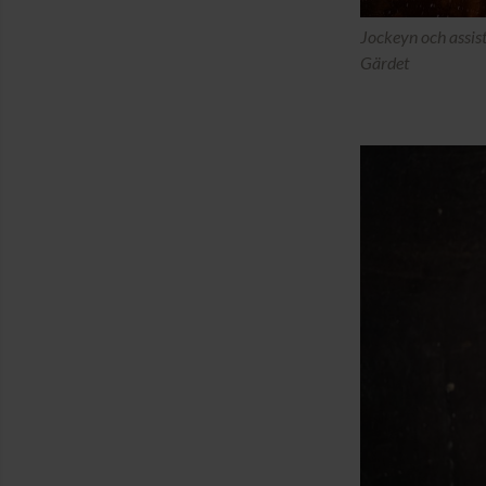
Jockeyn och assist
Gärdet