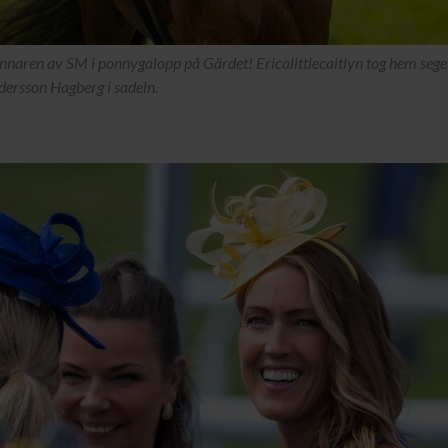
innaren av SM i ponnygalopp på Gärdet! Ericalittlecaitlyn tog hem seger
dersson Hagberg i sadeln.