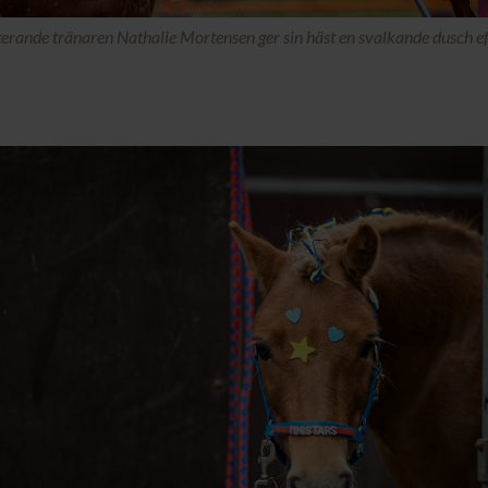
erande tränaren Nathalie Mortensen ger sin häst en svalkande dusch eft