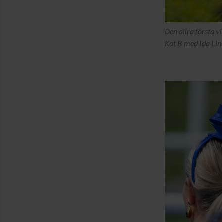
Den allra första v
Kat B med Ida Lin